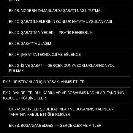
EK 5B: MODERN ZAMANLARDA ŞABAT’I NASIL TUTMALI
EK 5C: ŞABAT İLKELERININ GÜNLÜK HAYATA UYGULANMASI
EK 5D: ŞABAT’TA YIYECEK — PRATIK REHBERLIK
EK 5E: ŞABAT’TA ULAŞIM
EK 5F: ŞABAT’TA TEKNOLOJI VE EĞLENCE
EK 5G: İŞ VE ŞABAT — GERÇEK DÜNYA ZORLUKLARINDA YOL
BULMAK
EK 6: HRISTIYANLAR İÇIN YASAKLANMIŞ ETLER
EK 7: BAKIRELER, DUL KADINLAR VE BOŞANMIŞ KADINLAR: TANRI’NIN
KABUL ETTIĞI BIRLIKLER
EK 7A: BAKIRELER, DUL KADINLAR VE BOŞANMIŞ KADINLAR:
TANRI’NIN KABUL ETTIĞI BIRLIKLER
EK 7B: BOŞANMA BELGESI — GERÇEKLER VE MITLER