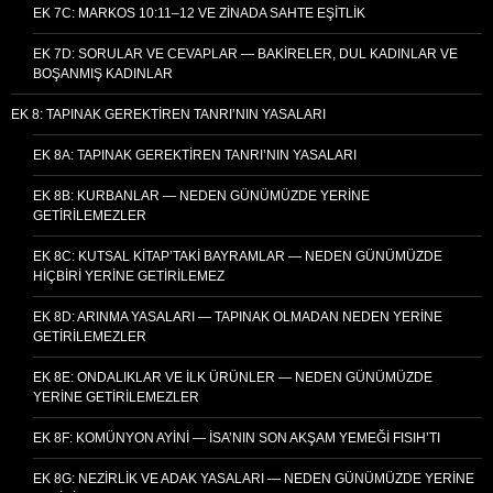
EK 7C: MARKOS 10:11–12 VE ZINADA SAHTE EŞITLIK
EK 7D: SORULAR VE CEVAPLAR — BAKIRELER, DUL KADINLAR VE
BOŞANMIŞ KADINLAR
EK 8: TAPINAK GEREKTIREN TANRI’NIN YASALARI
EK 8A: TAPINAK GEREKTIREN TANRI’NIN YASALARI
EK 8B: KURBANLAR — NEDEN GÜNÜMÜZDE YERINE
GETIRILEMEZLER
EK 8C: KUTSAL KITAP’TAKI BAYRAMLAR — NEDEN GÜNÜMÜZDE
HIÇBIRI YERINE GETIRILEMEZ
EK 8D: ARINMA YASALARI — TAPINAK OLMADAN NEDEN YERINE
GETIRILEMEZLER
EK 8E: ONDALIKLAR VE İLK ÜRÜNLER — NEDEN GÜNÜMÜZDE
YERINE GETIRILEMEZLER
EK 8F: KOMÜNYON AYINI — İSA’NIN SON AKŞAM YEMEĞI FISIH’TI
EK 8G: NEZIRLIK VE ADAK YASALARI — NEDEN GÜNÜMÜZDE YERINE