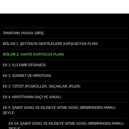
TANRI’NIN YASASI: GIRIŞ
BÖLÜM 1: ŞEYTAN’IN GENTILELERE KARŞI BÜYÜK PLANI
BÖLÜM 2: SAHTE KURTULUŞ PLANI
EK 1: 613 EMIR EFSANESI
EK 2: SÜNNET VE HRISTIYAN
EK 3: TZITZIT (PÜSKÜLLER, SAÇAKLAR, İPLER)
EK 4: HRISTIYANIN SAÇI VE SAKALI
EK 5: ŞABAT GÜNÜ VE KILISEYE GITME GÜNÜ, BIRBIRINDEN FARKLI
ŞEYLE
EK 5A: ŞABAT GÜNÜ VE KILISEYE GITME GÜNÜ, BIRBIRINDEN FARKLI
ŞEYLE