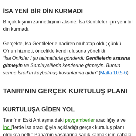
İSA YENİ BİR DİN KURMADI
Birçok kişinin zannettiğinin aksine, İsa Gentileler için yeni bir
din kurmadı.
Gerçekte, İsa Gentilelerle nadiren muhatap oldu; çünkü
O’nun hizmeti, öncelikle kendi ulusuna yönelikti:
“İsa Onikiler’i şu talimatlarla gönderdi:
Gentilelerin arasına
gitmeyin
ve Samiriyelilerin kentlerine girmeyin. Bunun
yerine İsrail’in kaybolmuş koyunlarına gidin”
(
Matta 10:5-6
).
TANRI’NIN GERÇEK KURTULUŞ PLANI
KURTULUŞA GİDEN YOL
Tanrı’nın Eski Antlaşma’daki
peygamberler
aracılığıyla ve
İncil
’lerde İsa aracılığıyla açıkladığı gerçek kurtuluş planı
oldukça nettir: Baba’nın yasalarına sadık kalmak için çabala;