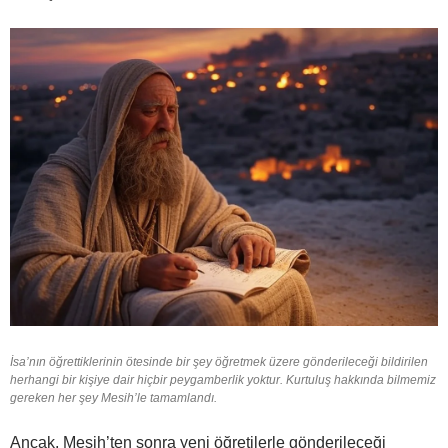
İsa’nın öğrettiklerinin ötesinde bir şey öğretmek üzere gönderileceği bildirilen
herhangi bir kişiye dair hiçbir peygamberlik yoktur. Kurtuluş hakkında bilmemiz
gereken her şey Mesih’le tamamlandı.
Ancak, Mesih’ten sonra yeni öğretilerle gönderileceği