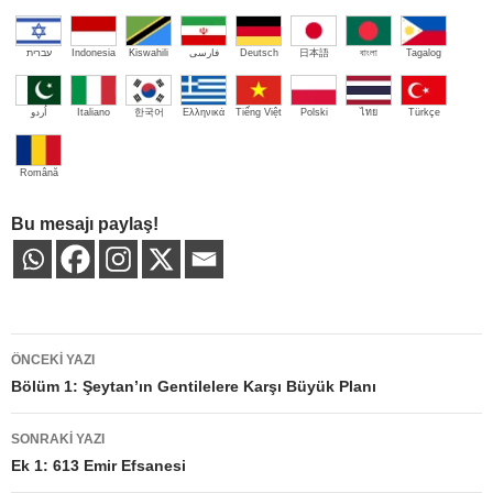
עברית
Indonesia
Kiswahili
فارسی
Deutsch
日本語
বাংলা
Tagalog
اُردو
Italiano
한국어
Ελληνικά
Tiếng Việt
Polski
ไทย
Türkçe
Română
Bu mesajı paylaş!
Yazı
ÖNCEKI YAZI
dolaşımı
Bölüm 1: Şeytan’ın Gentilelere Karşı Büyük Planı
SONRAKI YAZI
Ek 1: 613 Emir Efsanesi