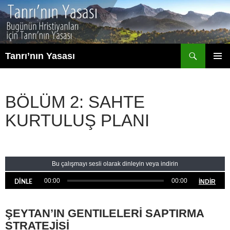
İçeriğe
atla
Ara
Tanrı’nın Yasası
BIRINCI
MENÜ
BÖLÜM 2: SAHTE
KURTULUŞ PLANI
Bu çalışmayı sesli olarak dinleyin veya indirin
00:00
00:00
İNDİR
DİNLE
ŞEYTAN’IN GENTILELERİ SAPTIRMA
STRATEJİSİ