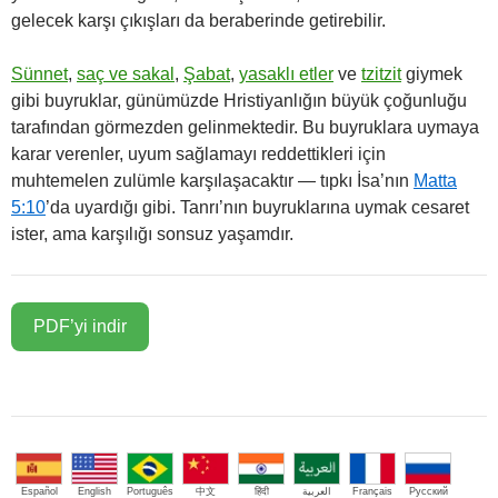
gelecek karşı çıkışları da beraberinde getirebilir.
Sünnet
,
saç ve sakal
,
Şabat
,
yasaklı etler
ve
tzitzit
giymek
gibi buyruklar, günümüzde Hristiyanlığın büyük çoğunluğu
tarafından görmezden gelinmektedir. Bu buyruklara uymaya
karar verenler, uyum sağlamayı reddettikleri için
muhtemelen zulümle karşılaşacaktır — tıpkı İsa’nın
Matta
5:10
’da uyardığı gibi. Tanrı’nın buyruklarına uymak cesaret
ister, ama karşılığı sonsuz yaşamdır.
PDF’yi indir
Español
English
Português
中文
हिंदी
العربية
Français
Русский