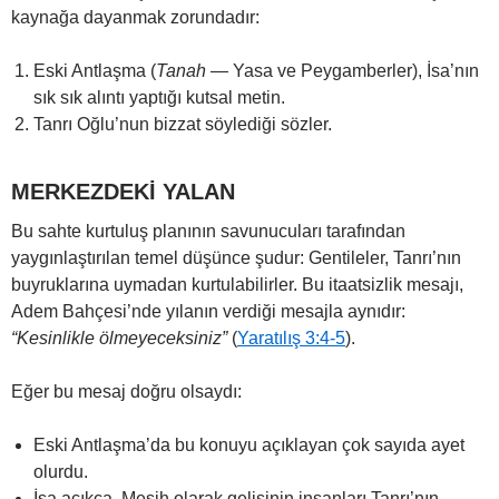
kaynağa dayanmak zorundadır:
Eski Antlaşma (
Tanah
— Yasa ve Peygamberler), İsa’nın
sık sık alıntı yaptığı kutsal metin.
Tanrı Oğlu’nun bizzat söylediği sözler.
MERKEZDEKİ YALAN
Bu sahte kurtuluş planının savunucuları tarafından
yaygınlaştırılan temel düşünce şudur: Gentileler, Tanrı’nın
buyruklarına uymadan kurtulabilirler. Bu itaatsizlik mesajı,
Adem Bahçesi’nde yılanın verdiği mesajla aynıdır:
“Kesinlikle ölmeyeceksiniz”
(
Yaratılış 3:4-5
).
Eğer bu mesaj doğru olsaydı:
Eski Antlaşma’da bu konuyu açıklayan çok sayıda ayet
olurdu.
İsa açıkça, Mesih olarak gelişinin insanları Tanrı’nın