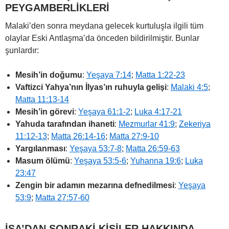
PEYGAMBERLİKLERİ
Malaki’den sonra meydana gelecek kurtuluşla ilgili tüm
olaylar Eski Antlaşma’da önceden bildirilmiştir. Bunlar
şunlardır:
Mesih’in doğumu
:
Yeşaya 7:14
;
Matta 1:22-23
Vaftizci Yahya’nın İlyas’ın ruhuyla gelişi
:
Malaki 4:5
;
Matta 11:13-14
Mesih’in görevi
:
Yeşaya 61:1-2
;
Luka 4:17-21
Yahuda tarafından ihaneti
:
Mezmurlar 41:9
;
Zekeriya
11:12-13
;
Matta 26:14-16
;
Matta 27:9-10
Yargılanması
:
Yeşaya 53:7-8
;
Matta 26:59-63
Masum ölümü
:
Yeşaya 53:5-6
;
Yuhanna 19:6
;
Luka
23:47
Zengin bir adamın mezarına defnedilmesi
:
Yeşaya
53:9
;
Matta 27:57-60
İSA’DAN SONRAKİ KİŞİLER HAKKINDA