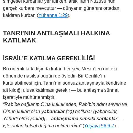
simgesel kurbanlar yer alırken, artık Tanrı Kuzusu’nun
gerçek kurbanı mevcuttur — dünyanın günahını ortadan
kaldıran kurban (
Yuhanna 1:29
).
TANRI’NIN ANTLAŞMALI HALKINA
KATILMAK
İSRAİL’E KATILMA GEREKLİLİĞİ
Bu önemli fark dışında kalan her şey, Mesih’ten önceki
dönemde nasılsa bugün de öyledir. Bir Gentile’in
kurtulabilmesi için, Tanrı’nın sonsuz antlaşmayla kendisine
ait kıldığı ulusa katılması gerekir — bu antlaşma sünnet
işaretiyle mühürlenmiştir:
“Rab’be bağlanıp O’na kulluk eden, Rab’bin adını seven ve
O’nun kulları olan
yabancılar
[‏נֵכָר nefikhār (yabancılar,
Yahudi olmayanlar)]…
antlaşmama sımsıkı sarılanlar
—
işte onları kutsal dağıma getireceğim”
(
Yeşaya 56:6-7
).