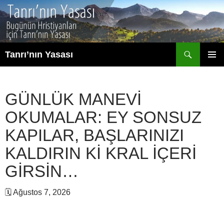
İçeriğe
atla
Ara
Tanrı’nın Yasası
BIRINCI
MENÜ
GÜNLÜK MANEVI
OKUMALAR: EY SONSUZ
KAPILAR, BAŞLARINIZI
KALDIRIN KI KRAL IÇERI
GIRSIN…
🗓 Ağustos 7, 2026