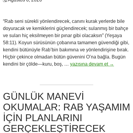
“Rab seni sürekli yönlendirecek, canını kurak yerlerde bile
doyuracak ve kemiklerini güçlendirecek; sulanmış bir bahçe
ve suları hiç eksilmeyen bir pınar gibi olacaksın” (Yeşaya
58:11). Koyun sürüsünün çobanına tamamen güvendiği gibi,
kendini bütünüyle Rab’bin bakımına ve yönlendirişine bırak.
Hiçbir çekince olmadan bütün güvenini O’na bağla. Bugün
Günlük
kendini bir çölde—kuru, boş, …
yazısına devam et
→
Manevi
Okumalar:
Rab
seni
GÜNLÜK MANEVI
sürekli
OKUMALAR: RAB YAŞAMIM
yönlendirecek,
canını
IÇIN PLANLARINI
doyuracak…
GERÇEKLEŞTIRECEK