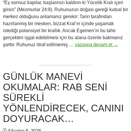
“Ey sonsuz kapılar, başlarınızı kaldırın ki Yücelik Kralı içeri
girsin” (Mezmurlar 24:9). Ruhunuzun doğası gereği kutsal bir
merkez olduğunu anlamanız gerekir: Tanrı tarafından
hazırlanmış bir mesken, bizzat Kral’ın içinde yaşamak
istediği potansiyel bir krallık. Ancak Egemen’in bu tahtı
gerçekten işgal edebilmesi için bu alana özenle bakmanız
Günlük
şarttır. Ruhunuz itiraf edilmemiş …
yazısına devam et
→
Manevi
Okumalar:
Ey
sonsuz
GÜNLÜK MANEVI
kapılar,
OKUMALAR: RAB SENI
başlarınızı
kaldırın
SÜREKLI
ki
YÖNLENDIRECEK, CANINI
Kral
içeri
DOYURACAK…
girsin…
🗓 Ağustos 6, 2026