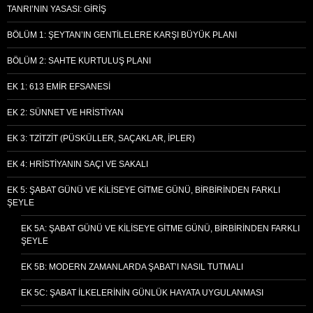
TANRI’NIN YASASI: GIRIŞ
(Mezmu
BÖLÜM 1: ŞEYTAN’IN GENTILELERE KARŞI BÜYÜK PLANI
BÖLÜM 2: SAHTE KURTULUŞ PLANI
EK 1: 613 EMIR EFSANESI
EK 2: SÜNNET VE HRISTIYAN
EK 3: TZITZIT (PÜSKÜLLER, SAÇAKLAR, İPLER)
EK 4: HRISTIYANIN SAÇI VE SAKALI
EK 5: ŞABAT GÜNÜ VE KILISEYE GITME GÜNÜ, BIRBIRINDEN FARKLI
ŞEYLE
EK 5A: ŞABAT GÜNÜ VE KILISEYE GITME GÜNÜ, BIRBIRINDEN FARKLI
ŞEYLE
EK 5B: MODERN ZAMANLARDA ŞABAT’I NASIL TUTMALI
EK 5C: ŞABAT İLKELERININ GÜNLÜK HAYATA UYGULANMASI