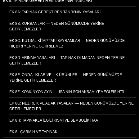
EK 8: TAPINAK GEREKTIREN TANRI’NIN YASALARI
EK 8A: TAPINAK GEREKTIREN TANRI’NIN YASALARI
EK 8B: KURBANLAR — NEDEN GÜNÜMÜZDE YERINE
GETIRILEMEZLER
EK 8C: KUTSAL KITAP’TAKI BAYRAMLAR — NEDEN GÜNÜMÜZDE
HIÇBIRI YERINE GETIRILEMEZ
EK 8D: ARINMA YASALARI — TAPINAK OLMADAN NEDEN YERINE
GETIRILEMEZLER
EK 8E: ONDALIKLAR VE İLK ÜRÜNLER — NEDEN GÜNÜMÜZDE
YERINE GETIRILEMEZLER
EK 8F: KOMÜNYON AYINI — İSA’NIN SON AKŞAM YEMEĞI FISIH’TI
EK 8G: NEZIRLIK VE ADAK YASALARI — NEDEN GÜNÜMÜZDE YERINE
GETIRILEMEZLER
EK 8H: TAPINAKLA İLGILI KISMI VE SEMBOLIK İTAAT
EK 8I: ÇARMIH VE TAPINAK