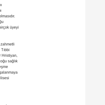
nı
ı
lmasıdır.
uğu
 birçok üyeyi
 zahmetli
 Tıbbi
 Hristiyan,
çoğu sağlık
leşme
amgalanmaya
lisesi