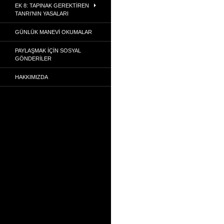
EK 8: TAPINAK GEREKTIREN
TANRI’NIN YASALARI
GÜNLÜK MANEVI OKUMALAR
PAYLAŞMAK İÇIN SOSYAL
GÖNDERILER
HAKKIMIZDA