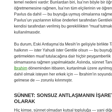
temel nedeni vardır: Bunlardan biri, İsa’nın böyle bir öğr
öğretmemesine rağmen, İsa’nın tüm elçilerinin ve öğren
Pavlus da dahil — bu buyruğa uymuş olmalarına rağme
Pavlus’un yazılarının kilise önderleri tarafından Gentilel
kendisi tarafından verilmiş bu gereklilikten “muaf tutmak
kullanılmasıdır.
Bu durum, Eski Antlaşma’da Mesih’in gelişiyle birlikte T
halkının — ister Yahudi ister Gentile olsun — bu buyruğ
getirmekten muaf tutulacağına dair hiçbir peygamberlik
olmamasına rağmen yapılmaktadır. Aslında, sünnet Tanr
İbrahim
döneminden itibaren, kurtarılmak üzere ayrılmış
dahil olmak isteyen her erkek için — İbrahim’in soyund
gelmese de — zorunlu kılınmıştır.
SÜNNET: SONSUZ ANTLAŞMANIN İŞARE
OLARAK
Hiç kimse, sünnet olmadan kutsal topluluğa — yani diğ