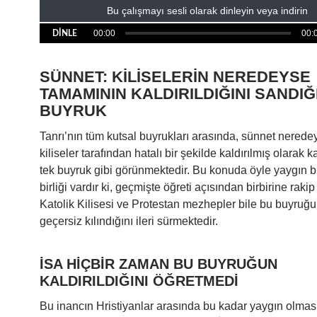
Bu çalışmayı sesli olarak dinleyin veya indirin
00:00
00:
DİNLE
SÜNNET: KİLİSELERİN NEREDEYSE
TAMAMININ KALDIRILDIĞINI SANDIĞI
BUYRUK
Tanrı’nın tüm kutsal buyrukları arasında, sünnet nered
kiliseler tarafından hatalı bir şekilde kaldırılmış olarak 
tek buyruk gibi görünmektedir. Bu konuda öyle yaygın b
birliği vardır ki, geçmişte öğreti açısından birbirine rakip
Katolik Kilisesi ve Protestan mezhepler bile bu buyruğ
geçersiz kılındığını ileri sürmektedir.
İSA HİÇBİR ZAMAN BU BUYRUĞUN
KALDIRILDIĞINI ÖĞRETMEDİ
Bu inancın Hristiyanlar arasında bu kadar yaygın olması