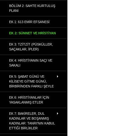
BÖLÜM 2: SAHTE KURTULUŞ
PLANI
EK 1: 613 EMIR EFSANESI
EK 2: SÜNNET VE HRISTIYAN
EK 3: TZITZIT (PÜSKÜLLER,
SAÇAKLAR, İPLER)
EK 4: HRISTIYANIN SAÇI VE
SAKALI
EK 5: ŞABAT GÜNÜ VE
KILISEYE GITME GÜNÜ,
BIRBIRINDEN FARKLI ŞEYLE
EK 6: HRISTIYANLAR İÇIN
YASAKLANMIŞ ETLER
EK 7: BAKIRELER, DUL
KADINLAR VE BOŞANMIŞ
KADINLAR: TANRI’NIN KABUL
ETTIĞI BIRLIKLER