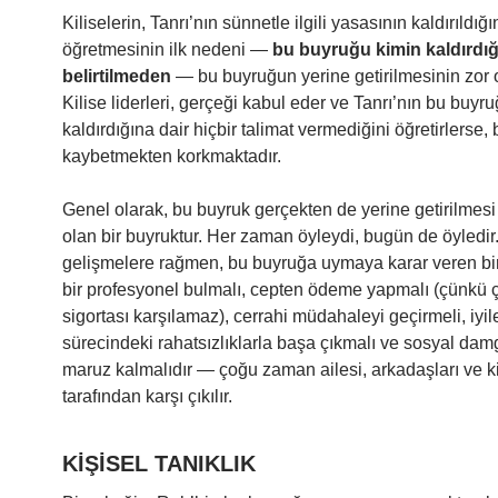
Kiliselerin, Tanrı’nın sünnetle ilgili yasasının kaldırıldığı
öğretmesinin ilk nedeni —
bu buyruğu kimin kaldırdığ
belirtilmeden
— bu buyruğun yerine getirilmesinin zor o
Kilise liderleri, gerçeği kabul eder ve Tanrı’nın bu buyr
kaldırdığına dair hiçbir talimat vermediğini öğretirlerse,
kaybetmekten korkmaktadır.
Genel olarak, bu buyruk gerçekten de yerine getirilmesi
olan bir buyruktur. Her zaman öyleydi, bugün de öyledir.
gelişmelere rağmen, bu buyruğa uymaya karar veren bir
bir profesyonel bulmalı, cepten ödeme yapmalı (çünkü 
sigortası karşılamaz), cerrahi müdahaleyi geçirmeli, iyi
sürecindeki rahatsızlıklarla başa çıkmalı ve sosyal d
maruz kalmalıdır — çoğu zaman ailesi, arkadaşları ve ki
tarafından karşı çıkılır.
KİŞİSEL TANIKLIK