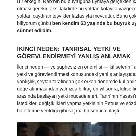
Bir erkeğin, Rab’bin bu buyruğuna uymaya gerçekten ka
olması gerekir; aksi takdirde bu yoldan kolayca vazgeçeb
yoldan caydıran teşvikler fazlasıyla mevcuttur. Bunu çok
biliyorum çünkü
ben kendim 63 yaşında bu buyruk u
sünnet edildim.
İKİNCİ NEDEN: TANRISAL YETKİ VE
GÖREVLENDİRMEYİ YANLIŞ ANLAMAK
İkinci neden — ve şüphesiz en önemlisi — kiliselerin Ta
yetki ve görevlendirmesi konusundaki yanlış anlayışıdır
yanlışlık, şeytan tarafından çok erken dönemde kullanıld
göğe alınmasından yalnızca birkaç on yıl sonra, kilise li
arasında başlayan yetki mücadeleleri, Tanrı’nın Yasası
istedikleri değişiklikleri yapma yetkisinin Petrus ve söz
haleflerine verildiği gibi saçma bir sonuca ulaştı.