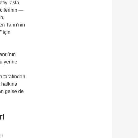
etiyi asla
cilerinin —
n,
eri Tanrı’nın
” için
anrı’nın
u yerine
ı tarafından
 halkına
an gelse de
Tİ
er