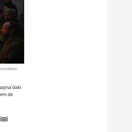
Gentileleri
tlaşma’daki
 hem de
İBİ