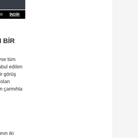
00
İNDİR
 BİR
eyse tüm
kabul edilen
ir görüş
 olan
un çarmıhta
nın iki