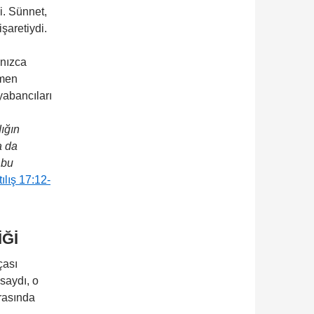
i. Sünnet,
işaretiydi.
lnızca
smen
yabancıları
ığın
a da
 bu
ılış 17:12-
Ğİ
çası
asaydı, o
rasında