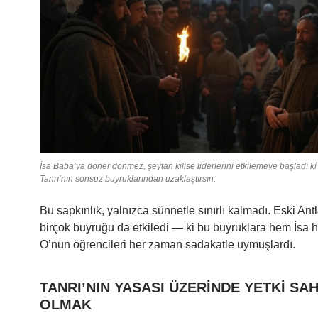
İsa Baba’ya döner dönmez, şeytan kilise liderlerini etkilemeye başladı ki 
Tanrı’nın sonsuz buyruklarından uzaklaştırsın.
Bu sapkınlık, yalnızca sünnetle sınırlı kalmadı. Eski An
birçok buyruğu da etkiledi — ki bu buyruklara hem İsa
O’nun öğrencileri her zaman sadakatle uymuşlardı.
TANRI’NIN YASASI ÜZERİNDE YETKİ SAH
OLMAK