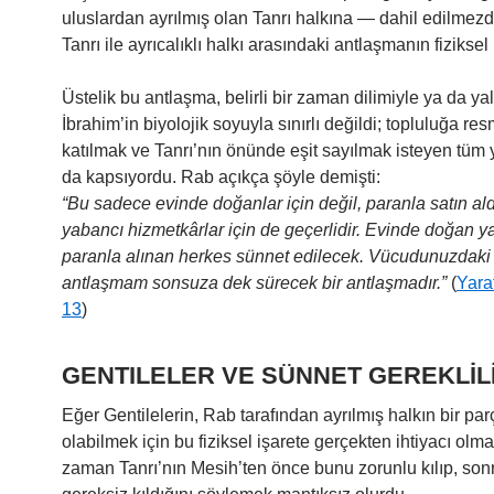
uluslardan ayrılmış olan Tanrı halkına — dahil edilmezd
Tanrı ile ayrıcalıklı halkı arasındaki antlaşmanın fiziksel 
Üstelik bu antlaşma, belirli bir zaman dilimiyle ya da ya
İbrahim’in biyolojik soyuyla sınırlı değildi; topluluğa re
katılmak ve Tanrı’nın önünde eşit sayılmak isteyen tüm 
da kapsıyordu. Rab açıkça şöyle demişti:
“Bu sadece evinde doğanlar için değil, paranla satın ald
yabancı hizmetkârlar için de geçerlidir. Evinde doğan y
paranla alınan herkes sünnet edilecek. Vücudunuzdaki
antlaşmam sonsuza dek sürecek bir antlaşmadır.”
(
Yarat
13
)
GENTILELER VE SÜNNET GEREKLİLİ
Eğer Gentilelerin, Rab tarafından ayrılmış halkın bir par
olabilmek için bu fiziksel işarete gerçekten ihtiyacı olm
zaman Tanrı’nın Mesih’ten önce bunu zorunlu kılıp, son