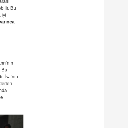
rarlı
ilir. Bu
 iyi
yarınca
nrı’nın
. Bu
ı. İsa’nın
derleri
’nda
de