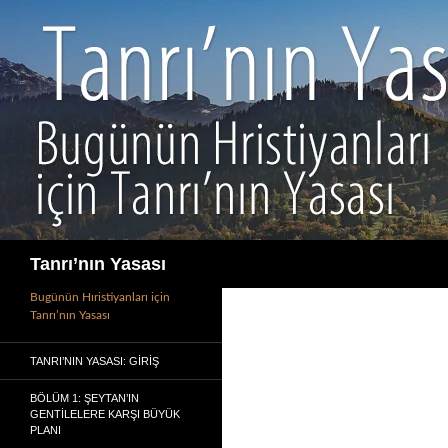
İçeriğe
atla
Ara
Tanrı’nın Yasası
Bugünün Hıristiyanları için
Tanrı’nın Yasası
TANRI’NIN YASASI: GIRIŞ
BÖLÜM 1: ŞEYTAN’IN
GENTILELERE KARŞI BÜYÜK
PLANI