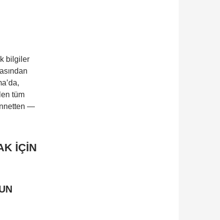
 bilgiler
masından
ma’da,
ilen tüm
ünnetten —
K İÇİN
ĞUN