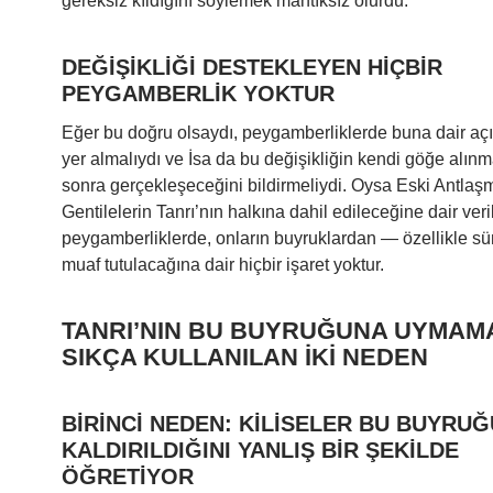
gereksiz kıldığını söylemek mantıksız olurdu.
DEĞİŞİKLİĞİ DESTEKLEYEN HİÇBİR
PEYGAMBERLİK YOKTUR
Eğer bu doğru olsaydı, peygamberliklerde buna dair açık
yer almalıydı ve İsa da bu değişikliğin kendi göğe alın
sonra gerçekleşeceğini bildirmeliydi. Oysa Eski Antlaş
Gentilelerin Tanrı’nın halkına dahil edileceğine dair ver
peygamberliklerde, onların buyruklardan — özellikle s
muaf tutulacağına dair hiçbir işaret yoktur.
TANRI’NIN BU BUYRUĞUNA UYMAMA
SIKÇA KULLANILAN İKİ NEDEN
BİRİNCİ NEDEN: KİLİSELER BU BUYRU
KALDIRILDIĞINI YANLIŞ BİR ŞEKİLDE
ÖĞRETİYOR