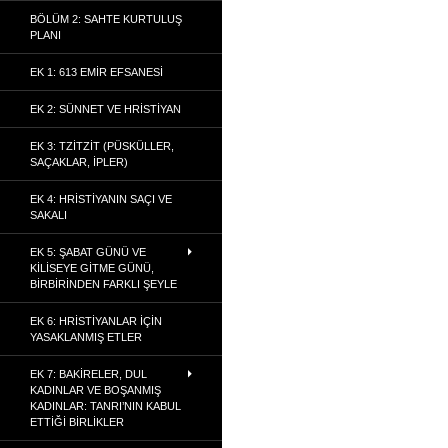
BÖLÜM 2: SAHTE KURTULUŞ
PLANI
EK 1: 613 EMIR EFSANESI
EK 2: SÜNNET VE HRISTIYAN
EK 3: TZITZIT (PÜSKÜLLER,
SAÇAKLAR, İPLER)
EK 4: HRISTIYANIN SAÇI VE
SAKALI
EK 5: ŞABAT GÜNÜ VE
KILISEYE GITME GÜNÜ,
BIRBIRINDEN FARKLI ŞEYLE
EK 6: HRISTIYANLAR İÇIN
YASAKLANMIŞ ETLER
EK 7: BAKIRELER, DUL
KADINLAR VE BOŞANMIŞ
KADINLAR: TANRI’NIN KABUL
ETTIĞI BIRLIKLER