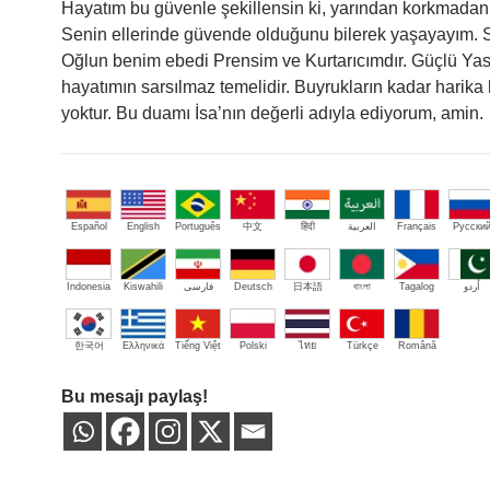
Hayatım bu güvenle şekillensin ki, yarından korkmada
Senin ellerinde güvende olduğunu bilerek yaşayayım. S
Oğlun benim ebedi Prensim ve Kurtarıcımdır. Güçlü Ya
hayatımın sarsılmaz temelidir. Buyrukların kadar harika 
yoktur. Bu duamı İsa’nın değerli adıyla ediyorum, amin.
Español
English
Português
中文
हिंदी
العربية
Français
Русски
Indonesia
Kiswahili
فارسی
Deutsch
日本語
বাংলা
Tagalog
اُردو
한국어
Ελληνικά
Tiếng Việt
Polski
ไทย
Türkçe
Română
Bu mesajı paylaş!