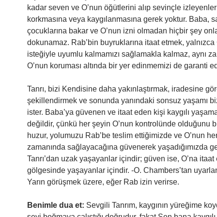
kadar seven ve O’nun öğütlerini alıp sevinçle izleyenler
korkmasına veya kaygılanmasına gerek yoktur. Baba, s
çocuklarına bakar ve O’nun izni olmadan hiçbir şey onl
dokunamaz. Rab’bin buyruklarına itaat etmek, yalnızca
isteğiyle uyumlu kalmamızı sağlamakla kalmaz, aynı 
O’nun koruması altında bir yer edinmemizi de garanti ed
Tanrı, bizi Kendisine daha yakınlaştırmak, iradesine gö
şekillendirmek ve sonunda yanındaki sonsuz yaşamı b
ister. Baba’ya güvenen ve itaat eden kişi kaygılı yaşa
değildir, çünkü her şeyin O’nun kontrolünde olduğunu bi
huzur, yolumuzu Rab’be teslim ettiğimizde ve O’nun her
zamanında sağlayacağına güvenerek yaşadığımızda gel
Tanrı’dan uzak yaşayanlar içindir; güven ise, O’na itaat
gölgesinde yaşayanlar içindir. -O. Chambers’tan uyarlan
Yarın görüşmek üzere, eğer Rab izin verirse.
Benimle dua et:
Sevgili Tanrım, kaygının yüreğime ko
şeyi boğmaya çalıştığı doğrudur, fakat Sen bana kaygı