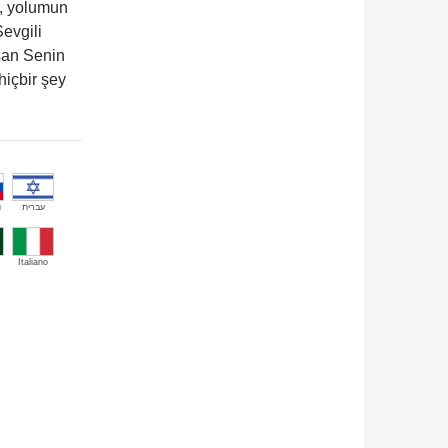
n, yolumun
evgili
san Senin
hiçbir şey
й
עברית
Italiano