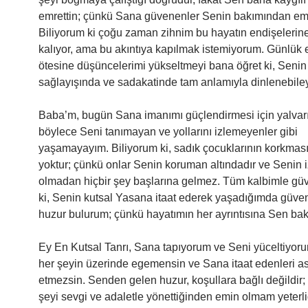
emrettin; çünkü Sana güvenenler Senin bakımından emi
Biliyorum ki çoğu zaman zihnim bu hayatın endişelerine 
kalıyor, ama bu akıntıya kapılmak istemiyorum. Günlük 
ötesine düşüncelerimi yükseltmeyi bana öğret ki, Senin
sağlayışında ve sadakatinde tam anlamıyla dinlenebile
Baba’m, bugün Sana imanımı güçlendirmesi için yalvar
böylece Seni tanımayan ve yollarını izlemeyenler gibi
yaşamayayım. Biliyorum ki, sadık çocuklarının korkmas
yoktur; çünkü onlar Senin koruman altındadır ve Senin 
olmadan hiçbir şey başlarına gelmez. Tüm kalbimle gü
ki, Senin kutsal Yasana itaat ederek yaşadığımda güven
huzur bulurum; çünkü hayatımın her ayrıntısına Sen bak
Ey En Kutsal Tanrı, Sana tapıyorum ve Seni yüceltiyor
her şeyin üzerinde egemensin ve Sana itaat edenleri as
etmezsin. Senden gelen huzur, koşullara bağlı değildir;
şeyi sevgi ve adaletle yönettiğinden emin olmam yeterlid