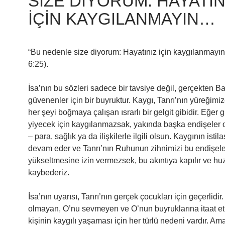
SIZE DIYORUM: HAYATIN
IÇIN KAYGILANMAYIN…
“Bu nedenle size diyorum: Hayatınız için kaygılanmayın
6:25).
İsa’nın bu sözleri sadece bir tavsiye değil, gerçekten B
güvenenler için bir buyruktur. Kaygı, Tanrı’nın yüreğim
her şeyi boğmaya çalışan ısrarlı bir gelgit gibidir. Eğer g
yiyecek için kaygılanmazsak, yakında başka endişeler o
– para, sağlık ya da ilişkilerle ilgili olsun. Kaygının istila
devam eder ve Tanrı’nın Ruhunun zihnimizi bu endişele
yükseltmesine izin vermezsek, bu akıntıya kapılır ve h
kaybederiz.
İsa’nın uyarısı, Tanrı’nın gerçek çocukları için geçerlidir
olmayan, O’nu sevmeyen ve O’nun buyruklarına itaat 
kişinin kaygılı yaşaması için her türlü nedeni vardır. Ama