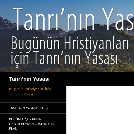
İçeriğe
atla
Ara
Tanrı’nın Yasası
Bugünün Hıristiyanları için
Tanrı’nın Yasası
TANRI’NIN YASASI: GIRIŞ
BÖLÜM 1: ŞEYTAN’IN
GENTILELERE KARŞI BÜYÜK
PLANI