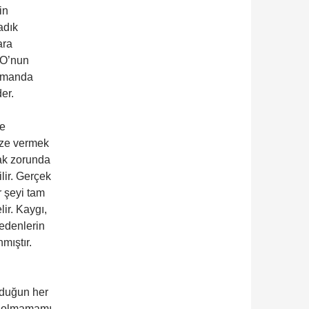
in
adık
ara
 O’nun
zamanda
er.
re
ize vermek
mak zorunda
lir. Gerçek
 şeyi tam
ir. Kaygı,
 edenlerin
mıştır.
yduğun her
lı olmamamı