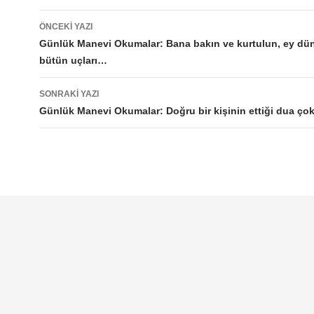
Yazı
ÖNCEKI YAZI
dolaşımı
Günlük Manevi Okumalar: Bana bakın ve kurtulun, ey dü
bütün uçları…
SONRAKI YAZI
Günlük Manevi Okumalar: Doğru bir kişinin ettiği dua çok