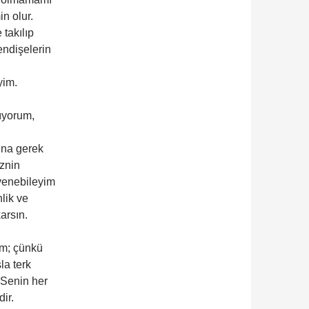
n olur.
takılıp
endişelerin
yim.
ıyorum,
ına gerek
iznin
venebileyim
lik ve
arsın.
um; çünkü
la terk
 Senin her
ir.