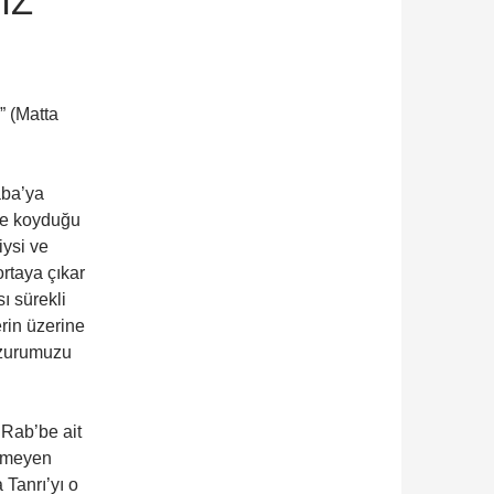
IZ
” (Matta
aba’ya
ize koyduğu
iysi ve
rtaya çıkar
sı sürekli
rin üzerine
uzurumuzu
. Rab’be ait
etmeyen
 Tanrı’yı o