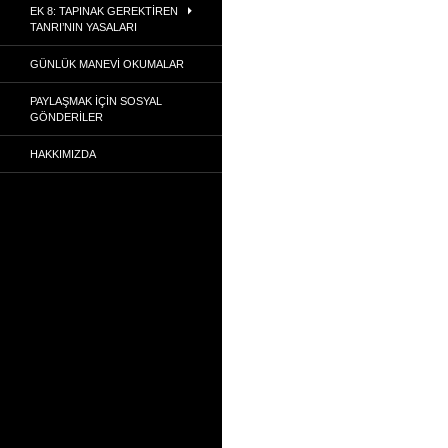
EK 8: TAPINAK GEREKTIREN
TANRI’NIN YASALARI
GÜNLÜK MANEVI OKUMALAR
PAYLAŞMAK İÇIN SOSYAL
GÖNDERILER
HAKKIMIZDA