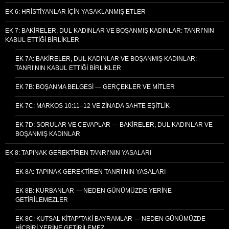
EK 6: HRISTIYANLAR İÇIN YASAKLANMIŞ ETLER
EK 7: BAKIRELER, DUL KADINLAR VE BOŞANMIŞ KADINLAR: TANRI’NIN
KABUL ETTIĞI BIRLIKLER
EK 7A: BAKIRELER, DUL KADINLAR VE BOŞANMIŞ KADINLAR:
TANRI’NIN KABUL ETTIĞI BIRLIKLER
EK 7B: BOŞANMA BELGESI — GERÇEKLER VE MITLER
EK 7C: MARKOS 10:11–12 VE ZINADA SAHTE EŞITLIK
EK 7D: SORULAR VE CEVAPLAR — BAKIRELER, DUL KADINLAR VE
BOŞANMIŞ KADINLAR
EK 8: TAPINAK GEREKTIREN TANRI’NIN YASALARI
EK 8A: TAPINAK GEREKTIREN TANRI’NIN YASALARI
EK 8B: KURBANLAR — NEDEN GÜNÜMÜZDE YERINE
GETIRILEMEZLER
EK 8C: KUTSAL KITAP’TAKI BAYRAMLAR — NEDEN GÜNÜMÜZDE
HIÇBIRI YERINE GETIRILEMEZ