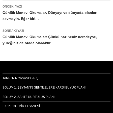
Yazı
ÖNCEKI YAZI
dolaşımı
Günlük Manevi Okumalar: Dünyayı ve dünyada olanları
sevmeyin. Eğer biri…
SONRAKI YAZI
Günlük Manevi Okumalar: Çünkü hazineniz neredeyse,
yüreğiniz de orada olacaktır…
TANRI’NIN YASASI: GIRIŞ
BÖLÜM 1: ŞEYTAN’IN GENTILELERE KARŞI BÜYÜK PLANI
BÖLÜM 2: SAHTE KURTULUŞ PLANI
EK 1: 613 EMIR EFSANESI