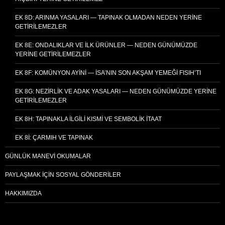
EK 8D: ARINMA YASALARI — TAPINAK OLMADAN NEDEN YERINE
GETIRILEMEZLER
EK 8E: ONDALIKLAR VE İLK ÜRÜNLER — NEDEN GÜNÜMÜZDE
YERINE GETIRILEMEZLER
EK 8F: KOMÜNYON AYINI — İSA’NIN SON AKŞAM YEMEĞI FISIH’TI
EK 8G: NEZIRLIK VE ADAK YASALARI — NEDEN GÜNÜMÜZDE YERINE
GETIRILEMEZLER
EK 8H: TAPINAKLA İLGILI KISMI VE SEMBOLIK İTAAT
EK 8I: ÇARMIH VE TAPINAK
GÜNLÜK MANEVI OKUMALAR
PAYLAŞMAK İÇIN SOSYAL GÖNDERILER
HAKKIMIZDA