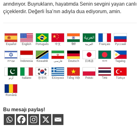
arındırıyor. Buyrukların, hayatımda Senin sevgini yayan canlı
çiçeklerdir. Değerli İsa’nın adıyla dua ediyorum, amin.
Español
English
Português
中文
हिंदी
العربية
Français
Русский
עברית
Indonesia
Kiswahili
فارسی
Deutsch
日本語
বাংলা
Tagalog
اُردو
Italiano
한국어
Ελληνικά
Tiếng Việt
Polski
ไทย
Türkçe
Română
Bu mesajı paylaş!