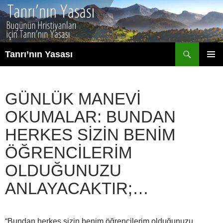
İçeriğe
atla
Ara
Tanrı’nın Yasası
BIRINCI
MENÜ
GÜNLÜK MANEVI
OKUMALAR: BUNDAN
HERKES SIZIN BENIM
ÖĞRENCILERIM
OLDUĞUNUZU
ANLAYACAKTIR;…
“Bundan herkes sizin benim öğrencilerim olduğunuzu