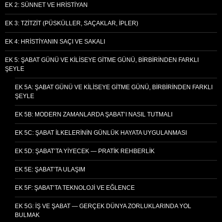
EK 2: SÜNNET VE HRISTIYAN
EK 3: TZITZIT (PÜSKÜLLER, SAÇAKLAR, İPLER)
EK 4: HRISTIYANIN SAÇI VE SAKALI
EK 5: ŞABAT GÜNÜ VE KILISEYE GITME GÜNÜ, BIRBIRINDEN FARKLI
ŞEYLE
EK 5A: ŞABAT GÜNÜ VE KILISEYE GITME GÜNÜ, BIRBIRINDEN FARKLI
ŞEYLE
EK 5B: MODERN ZAMANLARDA ŞABAT’I NASIL TUTMALI
EK 5C: ŞABAT İLKELERININ GÜNLÜK HAYATA UYGULANMASI
EK 5D: ŞABAT’TA YIYECEK — PRATIK REHBERLIK
EK 5E: ŞABAT’TA ULAŞIM
EK 5F: ŞABAT’TA TEKNOLOJI VE EĞLENCE
EK 5G: İŞ VE ŞABAT — GERÇEK DÜNYA ZORLUKLARINDA YOL
BULMAK