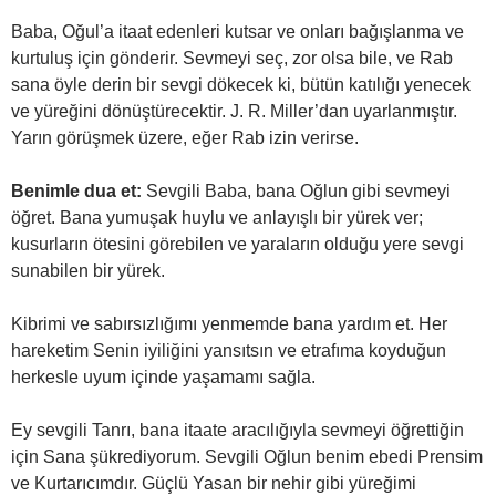
Baba, Oğul’a itaat edenleri kutsar ve onları bağışlanma ve
kurtuluş için gönderir. Sevmeyi seç, zor olsa bile, ve Rab
sana öyle derin bir sevgi dökecek ki, bütün katılığı yenecek
ve yüreğini dönüştürecektir. J. R. Miller’dan uyarlanmıştır.
Yarın görüşmek üzere, eğer Rab izin verirse.
Benimle dua et:
Sevgili Baba, bana Oğlun gibi sevmeyi
öğret. Bana yumuşak huylu ve anlayışlı bir yürek ver;
kusurların ötesini görebilen ve yaraların olduğu yere sevgi
sunabilen bir yürek.
Kibrimi ve sabırsızlığımı yenmemde bana yardım et. Her
hareketim Senin iyiliğini yansıtsın ve etrafıma koyduğun
herkesle uyum içinde yaşamamı sağla.
Ey sevgili Tanrı, bana itaate aracılığıyla sevmeyi öğrettiğin
için Sana şükrediyorum. Sevgili Oğlun benim ebedi Prensim
ve Kurtarıcımdır. Güçlü Yasan bir nehir gibi yüreğimi