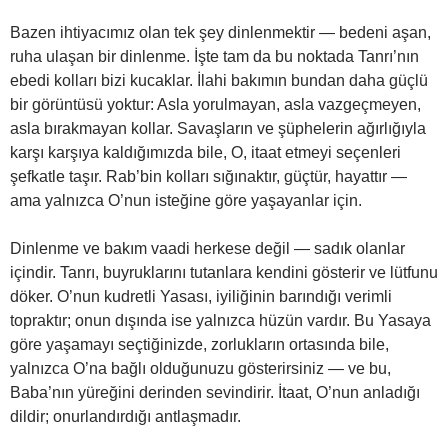
Bazen ihtiyacımız olan tek şey dinlenmektir — bedeni aşan,
ruha ulaşan bir dinlenme. İşte tam da bu noktada Tanrı’nın
ebedi kolları bizi kucaklar. İlahi bakımın bundan daha güçlü
bir görüntüsü yoktur: Asla yorulmayan, asla vazgeçmeyen,
asla bırakmayan kollar. Savaşların ve şüphelerin ağırlığıyla
karşı karşıya kaldığımızda bile, O, itaat etmeyi seçenleri
şefkatle taşır. Rab’bin kolları sığınaktır, güçtür, hayattır —
ama yalnızca O’nun isteğine göre yaşayanlar için.
Dinlenme ve bakım vaadi herkese değil — sadık olanlar
içindir. Tanrı, buyruklarını tutanlara kendini gösterir ve lütfunu
döker. O’nun kudretli Yasası, iyiliğinin barındığı verimli
topraktır; onun dışında ise yalnızca hüzün vardır. Bu Yasaya
göre yaşamayı seçtiğinizde, zorlukların ortasında bile,
yalnızca O’na bağlı olduğunuzu gösterirsiniz — ve bu,
Baba’nın yüreğini derinden sevindirir. İtaat, O’nun anladığı
dildir; onurlandırdığı antlaşmadır.