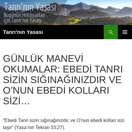
İçeriğe
atla
Ara
Tanrı’nın Yasası
BIRINCI
MENÜ
GÜNLÜK MANEVI
OKUMALAR: EBEDI TANRI
SIZIN SIĞINAĞINIZDIR VE
O’NUN EBEDI KOLLARI
SIZI…
“Ebedi Tanrı sizin sığınağınızdır, ve O’nun ebedi kolları sizi
taşır” (Yasa’nın Tekrarı 33:27).