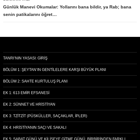
Günlük Manevi Okumalar: Yollarını bana bildir, ya Rab; bana
senin patikalarını öğret…
TANRI’NIN YASASI: GIRIŞ
BÖLÜM 1: ŞEYTAN’IN GENTILELERE KARŞI BÜYÜK PLANI
BÖLÜM 2: SAHTE KURTULUŞ PLANI
EK 1: 613 EMIR EFSANESI
EK 2: SÜNNET VE HRISTIYAN
EK 3: TZITZIT (PÜSKÜLLER, SAÇAKLAR, İPLER)
EK 4: HRISTIYANIN SAÇI VE SAKALI
EK 5: ŞABAT GÜNÜ VE KILISEYE GITME GÜNÜ, BIRBIRINDEN FARKLI