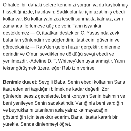
O halde, bir dahaki sefere kendinizi yorgun ya da kaybolmuş
hissettiğinizde, hatırlayın: Sadık olanlar için uzatılmış ebedi
kollar var. Bu kollar yalnızca teselli sunmakla kalmaz, aynı
zamanda ilerlemeye güç de verir. Tanrı isyankârı
desteklemez — O, itaatkârı destekler. O, Yasasında zevk
bulanları yönlendirir ve güçlendirir. İtaat edin, güvenin ve
göreceksiniz — Rab’den gelen huzur gerçektir, dinlenme
derindir ve O’nun sevdiklerine döktüğü sevgi ebedi ve
yenilmezdir. -Adeline D. T. Whitney’den uyarlanmıştır. Yarın
tekrar görüşmek üzere, eğer Rab izin verirse.
Benimle dua et:
Sevgili Baba, Senin ebedi kollarının Sana
itaat edenleri taşıdığını bilmek ne kadar değerli. Zor
günlerde, sessiz gecelerde, beni koruyan Senin bakımın ve
beni yenileyen Senin sadakatindir. Varlığınla beni sardığın
ve buyruklarını tutanların asla yalnız kalmayacağını
gösterdiğin için teşekkür ederim. Bana, itaatte kararlı bir
yürekle, Sende dinlenmeyi öğret.