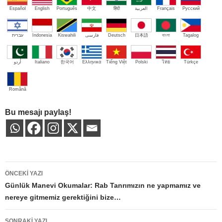
Español
English
Português
中文
हिंदी
العربية
Français
Русский
עברית
Indonesia
Kiswahili
فارسی
Deutsch
日本語
বাংলা
Tagalog
اُردو
Italiano
한국어
Ελληνικά
Tiếng Việt
Polski
ไทย
Türkçe
Română
Bu mesajı paylaş!
Yazı
ÖNCEKI YAZI
dolaşımı
Günlük Manevi Okumalar: Rab Tanrımızın ne yapmamız ve
nereye gitmemiz gerektiğini bize…
SONRAKI YAZI