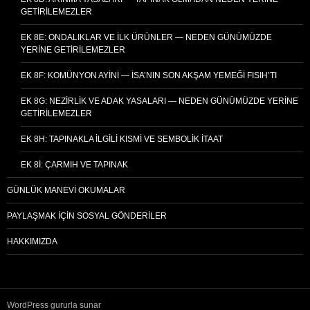
GETIRILEMEZLER
EK 8E: ONDALIKLAR VE İLK ÜRÜNLER — NEDEN GÜNÜMÜZDE
YERINE GETIRILEMEZLER
EK 8F: KOMÜNYON AYINI — İSA’NIN SON AKŞAM YEMEĞI FISIH’TI
EK 8G: NEZIRLIK VE ADAK YASALARI — NEDEN GÜNÜMÜZDE YERINE
GETIRILEMEZLER
EK 8H: TAPINAKLA İLGILI KISMI VE SEMBOLIK İTAAT
EK 8I: ÇARMIH VE TAPINAK
GÜNLÜK MANEVI OKUMALAR
PAYLAŞMAK İÇIN SOSYAL GÖNDERILER
HAKKIMIZDA
WordPress gururla sunar