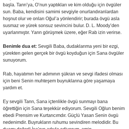
başla. Tanrı’ya, O’nun yaptıkları ve kim olduğu için övgüler
sun. Baba, kendisini samimi sevgiyle onurlandıranlardan
hoşnut olur ve onları Oğul’a yönlendirir; burada övgü asla
susmaz ve yürek sonsuz sevincini bulur. D. L. Moody’den
uyarlanmıştır. Yarın görüşmek üzere, eğer Rab izin verirse.
Benimle dua et:
Sevgili Baba, dudaklarıma yeni bir ezgi,
yürekten gelen gerçek bir övgü koyduğun için Sana övgüler
sunuyorum.
Rab, hayatımın her adımının şükran ve sevgi ifadesi olması
için beni Senin muhteşem buyruklarına göre yaşamaya
yardım et.
Ey sevgili Tanrı, Sana içtenlikle övgü sunmayı bana
öğrettiğin için Sana teşekkür ediyorum. Sevgili Oğlun benim
ebedi Prensim ve Kurtarıcımdır. Güçlü Yasan Senin övgü
nedenimdir. Buyrukların ruhumu sevindiren melodidir. Bu