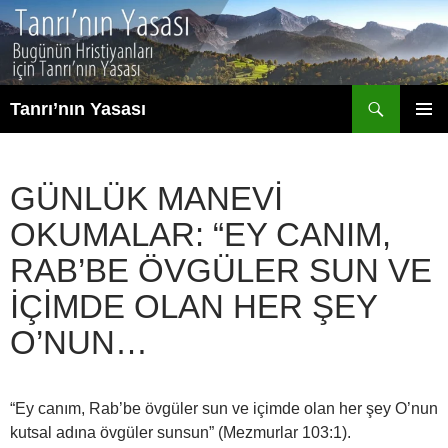
İçeriğe
atla
Ara
Tanrı’nın Yasası
BIRINCI
MENÜ
GÜNLÜK MANEVI
OKUMALAR: “EY CANIM,
RAB’BE ÖVGÜLER SUN VE
IÇIMDE OLAN HER ŞEY
O’NUN…
“Ey canım, Rab’be övgüler sun ve içimde olan her şey O’nun
kutsal adına övgüler sunsun” (Mezmurlar 103:1).