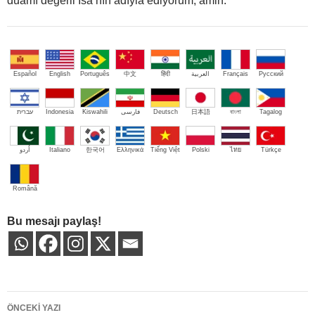
duamı değerli İsa’nın adıyla ediyorum, amin.
Español
English
Português
中文
हिंदी
العربية
Français
Русский
עברית
Indonesia
Kiswahili
فارسی
Deutsch
日本語
বাংলা
Tagalog
اُردو
Italiano
한국어
Ελληνικά
Tiếng Việt
Polski
ไทย
Türkçe
Română
Bu mesajı paylaş!
Yazı
ÖNCEKI YAZI