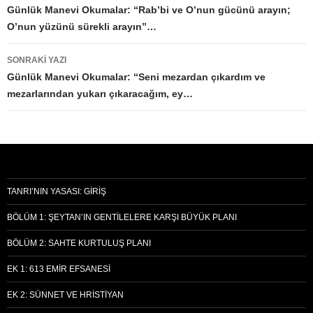
dolaşımı
Günlük Manevi Okumalar: “Rab’bi ve O’nun gücünü arayın;
O’nun yüzünü sürekli arayın”…
SONRAKI YAZI
Günlük Manevi Okumalar: “Seni mezardan çıkardım ve
mezarlarından yukarı çıkaracağım, ey…
TANRI’NIN YASASI: GIRIŞ
BÖLÜM 1: ŞEYTAN’IN GENTILELERE KARŞI BÜYÜK PLANI
BÖLÜM 2: SAHTE KURTULUŞ PLANI
EK 1: 613 EMIR EFSANESI
EK 2: SÜNNET VE HRISTIYAN