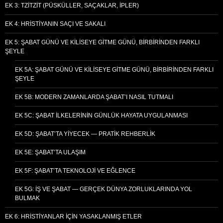
EK 3: TZITZIT (PÜSKÜLLER, SAÇAKLAR, İPLER)
EK 4: HRISTIYANIN SAÇI VE SAKALI
EK 5: ŞABAT GÜNÜ VE KILISEYE GITME GÜNÜ, BIRBIRINDEN FARKLI
ŞEYLE
EK 5A: ŞABAT GÜNÜ VE KILISEYE GITME GÜNÜ, BIRBIRINDEN FARKLI
ŞEYLE
EK 5B: MODERN ZAMANLARDA ŞABAT’I NASIL TUTMALI
EK 5C: ŞABAT İLKELERININ GÜNLÜK HAYATA UYGULANMASI
EK 5D: ŞABAT’TA YIYECEK — PRATIK REHBERLIK
EK 5E: ŞABAT’TA ULAŞIM
EK 5F: ŞABAT’TA TEKNOLOJI VE EĞLENCE
EK 5G: İŞ VE ŞABAT — GERÇEK DÜNYA ZORLUKLARINDA YOL
BULMAK
EK 6: HRISTIYANLAR İÇIN YASAKLANMIŞ ETLER