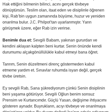
Hak ettiğini bilmenin bilinci, acını gerçek tövbeye
dönüştürsün. Teslim olan, itaat eden ve disiplinle öğrenen
kişi, Rab’bin uygun zamanında büyüme, huzur ve yeniden
onarılma bulur. J.C. Philpot’tan uyarlanmıştır. Yarın
görüşmek üzere, eğer Rab izin verirse.
Benimle dua et:
Sevgili Babam, yakınan gururdan ve
kendini aklayan kalpten beni kurtar. Senin önünde kendi
durumumu alçakgönüllülükle kabul etmeyi bana öğret.
Tanrım, Senin düzeltmeni direnç göstermeden kabul
etmeme yardım et. Sınavlar ruhumda isyan değil, gerçek
tövbe üretsin.
Ey sevgili Rab, Sana şükrediyorum çünkü Senin disiplinin
beni yaşama götürüyor. Sevgili Oğlun benim sonsuz
Prensim ve Kurtarıcımdır. Güçlü Yasan, değişime ihtiyacımı
gösteren aynadır. Buyrukların, acıyı tövbeye ve onarılmaya