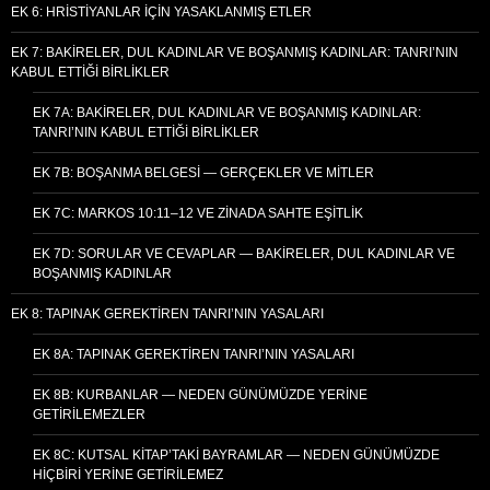
EK 6: HRISTIYANLAR İÇIN YASAKLANMIŞ ETLER
EK 7: BAKIRELER, DUL KADINLAR VE BOŞANMIŞ KADINLAR: TANRI’NIN
KABUL ETTIĞI BIRLIKLER
EK 7A: BAKIRELER, DUL KADINLAR VE BOŞANMIŞ KADINLAR:
TANRI’NIN KABUL ETTIĞI BIRLIKLER
EK 7B: BOŞANMA BELGESI — GERÇEKLER VE MITLER
EK 7C: MARKOS 10:11–12 VE ZINADA SAHTE EŞITLIK
EK 7D: SORULAR VE CEVAPLAR — BAKIRELER, DUL KADINLAR VE
BOŞANMIŞ KADINLAR
EK 8: TAPINAK GEREKTIREN TANRI’NIN YASALARI
EK 8A: TAPINAK GEREKTIREN TANRI’NIN YASALARI
EK 8B: KURBANLAR — NEDEN GÜNÜMÜZDE YERINE
GETIRILEMEZLER
EK 8C: KUTSAL KITAP’TAKI BAYRAMLAR — NEDEN GÜNÜMÜZDE
HIÇBIRI YERINE GETIRILEMEZ