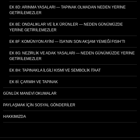
EK 8D: ARINMA YASALARI — TAPINAK OLMADAN NEDEN YERINE
GETIRILEMEZLER
EK 8E: ONDALIKLAR VE İLK ÜRÜNLER — NEDEN GÜNÜMÜZDE
YERINE GETIRILEMEZLER
EK 8F: KOMÜNYON AYINI — İSA’NIN SON AKŞAM YEMEĞI FISIH’TI
EK 8G: NEZIRLIK VE ADAK YASALARI — NEDEN GÜNÜMÜZDE YERINE
GETIRILEMEZLER
EK 8H: TAPINAKLA İLGILI KISMI VE SEMBOLIK İTAAT
EK 8I: ÇARMIH VE TAPINAK
GÜNLÜK MANEVI OKUMALAR
PAYLAŞMAK İÇIN SOSYAL GÖNDERILER
HAKKIMIZDA