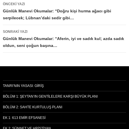
Yazı
ÖNCEKI YAZI
dolaşımı
Günlük Manevi Okumalar: “Doğru kişi hurma ağacı gibi
serpilecek; Lübnan’daki sedir gibi…
SONRAKI YAZI
Günlük Manevi Okumalar: “Aferin, iyi ve sadık kul; azda sadık
oldun, seni çoğun başına…
TANRI’NIN YASASI: GIRIŞ
BÖLÜM 1: ŞEYTAN’IN GENTILELERE KARŞI BÜYÜK PLANI
BÖLÜM 2: SAHTE KURTULUŞ PLANI
EK 1: 613 EMIR EFSANESI
EK 2: SÜNNET VE HRISTIYAN