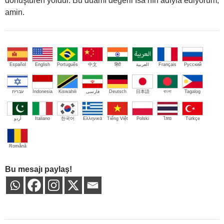
dönüştüren yoldur. Bu duamı değerli İsa’nın adıyla ediyorum,
amin.
Español
English
Português
中文
हिंदी
العربية
Français
Русский
עברית
Indonesia
Kiswahili
فارسی
Deutsch
日本語
বাংলা
Tagalog
اُردو
Italiano
한국어
Ελληνικά
Tiếng Việt
Polski
ไทย
Türkçe
Română
Bu mesajı paylaş!