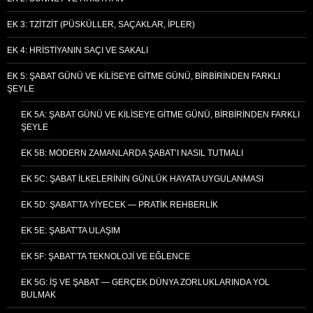
EK 3: TZITZIT (PÜSKÜLLER, SAÇAKLAR, İPLER)
EK 4: HRISTIYANIN SAÇI VE SAKALI
EK 5: ŞABAT GÜNÜ VE KILISEYE GITME GÜNÜ, BIRBIRINDEN FARKLI
ŞEYLE
EK 5A: ŞABAT GÜNÜ VE KILISEYE GITME GÜNÜ, BIRBIRINDEN FARKLI
ŞEYLE
EK 5B: MODERN ZAMANLARDA ŞABAT’I NASIL TUTMALI
EK 5C: ŞABAT İLKELERININ GÜNLÜK HAYATA UYGULANMASI
EK 5D: ŞABAT’TA YIYECEK — PRATIK REHBERLIK
EK 5E: ŞABAT’TA ULAŞIM
EK 5F: ŞABAT’TA TEKNOLOJI VE EĞLENCE
EK 5G: İŞ VE ŞABAT — GERÇEK DÜNYA ZORLUKLARINDA YOL
BULMAK