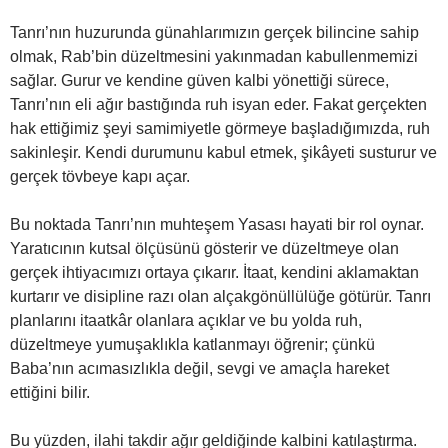
Tanrı’nın huzurunda günahlarımızın gerçek bilincine sahip
olmak, Rab’bin düzeltmesini yakınmadan kabullenmemizi
sağlar. Gurur ve kendine güven kalbi yönettiği sürece,
Tanrı’nın eli ağır bastığında ruh isyan eder. Fakat gerçekten
hak ettiğimiz şeyi samimiyetle görmeye başladığımızda, ruh
sakinleşir. Kendi durumunu kabul etmek, şikâyeti susturur ve
gerçek tövbeye kapı açar.
Bu noktada Tanrı’nın muhteşem Yasası hayati bir rol oynar.
Yaratıcının kutsal ölçüsünü gösterir ve düzeltmeye olan
gerçek ihtiyacımızı ortaya çıkarır. İtaat, kendini aklamaktan
kurtarır ve disipline razı olan alçakgönüllülüğe götürür. Tanrı
planlarını itaatkâr olanlara açıklar ve bu yolda ruh,
düzeltmeye yumuşaklıkla katlanmayı öğrenir; çünkü
Baba’nın acımasızlıkla değil, sevgi ve amaçla hareket
ettiğini bilir.
Bu yüzden, ilahi takdir ağır geldiğinde kalbini katılaştırma.