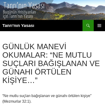
İçeriğe
atla
Ara
Tanrı’nın Yasası
BIRINCI
MENÜ
GÜNLÜK MANEVI
OKUMALAR: “NE MUTLU
SUÇLARI BAĞIŞLANAN VE
GÜNAHI ÖRTÜLEN
KIŞIYE…”
“Ne mutlu suçları bağışlanan ve günahı örtülen kişiye”
(Mezmurlar 32:1).