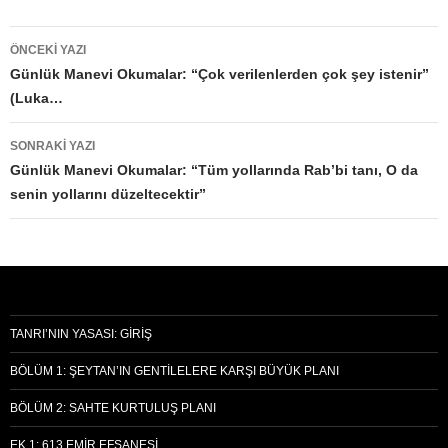
Yazı
ÖNCEKI YAZI
dolaşımı
Günlük Manevi Okumalar: “Çok verilenlerden çok şey istenir”
(Luka…
SONRAKI YAZI
Günlük Manevi Okumalar: “Tüm yollarında Rab’bi tanı, O da
senin yollarını düzeltecektir”
TANRI’NIN YASASI: GIRIŞ
BÖLÜM 1: ŞEYTAN’IN GENTILELERE KARŞI BÜYÜK PLANI
BÖLÜM 2: SAHTE KURTULUŞ PLANI
EK 1: 613 EMIR EFSANESI