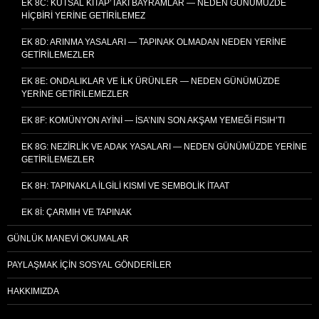
EK 8C: KUTSAL KITAP’TAKI BAYRAMLAR — NEDEN GÜNÜMÜZDE
HIÇBIRI YERINE GETIRILEMEZ
EK 8D: ARINMA YASALARI — TAPINAK OLMADAN NEDEN YERINE
GETIRILEMEZLER
EK 8E: ONDALIKLAR VE İLK ÜRÜNLER — NEDEN GÜNÜMÜZDE
YERINE GETIRILEMEZLER
EK 8F: KOMÜNYON AYINI — İSA’NIN SON AKŞAM YEMEĞI FISIH’TI
EK 8G: NEZIRLIK VE ADAK YASALARI — NEDEN GÜNÜMÜZDE YERINE
GETIRILEMEZLER
EK 8H: TAPINAKLA İLGILI KISMI VE SEMBOLIK İTAAT
EK 8I: ÇARMIH VE TAPINAK
GÜNLÜK MANEVI OKUMALAR
PAYLAŞMAK İÇIN SOSYAL GÖNDERILER
HAKKIMIZDA