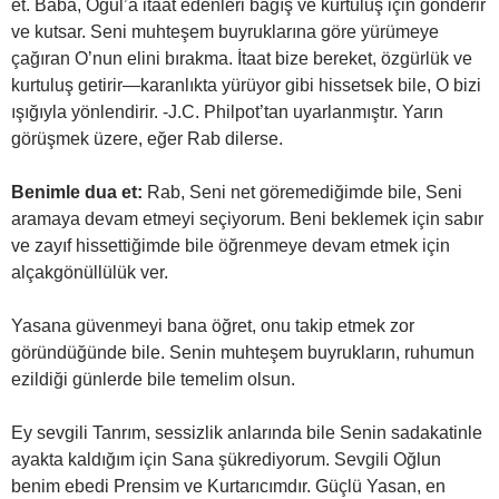
et. Baba, Oğul’a itaat edenleri bağış ve kurtuluş için gönderir
ve kutsar. Seni muhteşem buyruklarına göre yürümeye
çağıran O’nun elini bırakma. İtaat bize bereket, özgürlük ve
kurtuluş getirir—karanlıkta yürüyor gibi hissetsek bile, O bizi
ışığıyla yönlendirir. -J.C. Philpot’tan uyarlanmıştır. Yarın
görüşmek üzere, eğer Rab dilerse.
Benimle dua et:
Rab, Seni net göremediğimde bile, Seni
aramaya devam etmeyi seçiyorum. Beni beklemek için sabır
ve zayıf hissettiğimde bile öğrenmeye devam etmek için
alçakgönüllülük ver.
Yasana güvenmeyi bana öğret, onu takip etmek zor
göründüğünde bile. Senin muhteşem buyrukların, ruhumun
ezildiği günlerde bile temelim olsun.
Ey sevgili Tanrım, sessizlik anlarında bile Senin sadakatinle
ayakta kaldığım için Sana şükrediyorum. Sevgili Oğlun
benim ebedi Prensim ve Kurtarıcımdır. Güçlü Yasan, en