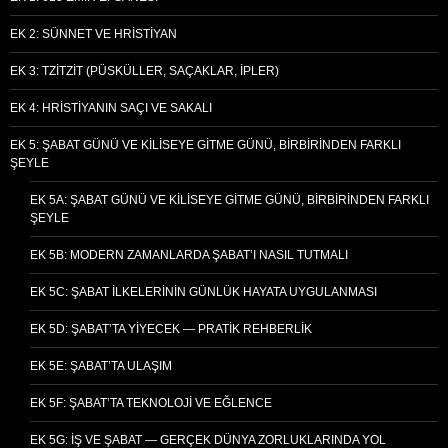
EK 2: SÜNNET VE HRISTIYAN
EK 3: TZITZIT (PÜSKÜLLER, SAÇAKLAR, İPLER)
EK 4: HRISTIYANIN SAÇI VE SAKALI
EK 5: ŞABAT GÜNÜ VE KILISEYE GITME GÜNÜ, BIRBIRINDEN FARKLI
ŞEYLE
EK 5A: ŞABAT GÜNÜ VE KILISEYE GITME GÜNÜ, BIRBIRINDEN FARKLI
ŞEYLE
EK 5B: MODERN ZAMANLARDA ŞABAT’I NASIL TUTMALI
EK 5C: ŞABAT İLKELERININ GÜNLÜK HAYATA UYGULANMASI
EK 5D: ŞABAT’TA YIYECEK — PRATIK REHBERLIK
EK 5E: ŞABAT’TA ULAŞIM
EK 5F: ŞABAT’TA TEKNOLOJI VE EĞLENCE
EK 5G: İŞ VE ŞABAT — GERÇEK DÜNYA ZORLUKLARINDA YOL