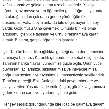
kafası karışık ve göksel olana uzak hissederiz. Yavaş
öğrenen, az meyve veren öğrenciler gibi, doğruluk yolunda
arzuladığımızdan çok daha geride yürüdüğümüzü
düşünürüz. Fakat böyle anlarda bile değişmeyen bir şey
vardır: Gözümüzü O’na çevirmek, O’nunla birlikte olma
arzusunu içtenlikle taşımak ve O’nu bırakmamaya kararlı
olmak. Bu ısrar, gerçek öğrencinin işaretidir.
İşte Rab’be bu sadık bağlılıkta, gerçeği daha derinlemesine
tanımaya başlarız. Karanlık günlerde bile sebat ettiğimizde,
Tanrı’nın harika Yasası yüreğimize güçle açılır. Onun yüce
buyrukları, acılarımıza, sıkıntılarımıza ve ihtiyaçlarımıza
doğrudan seslenir, yürüyüşümüzü hassasiyetle şekillendirir.
Tanrı’nın gerçeği, Eski Antlaşma’daki peygamberlere ve
İsa’ya verilen Yasada ifade edildiği gibi, günlük yaşamımıza
giderek daha canlı ve uyarlanmış hale gelir.
Her şey sessiz göründüğünde bile Rab’be bakmaya devam