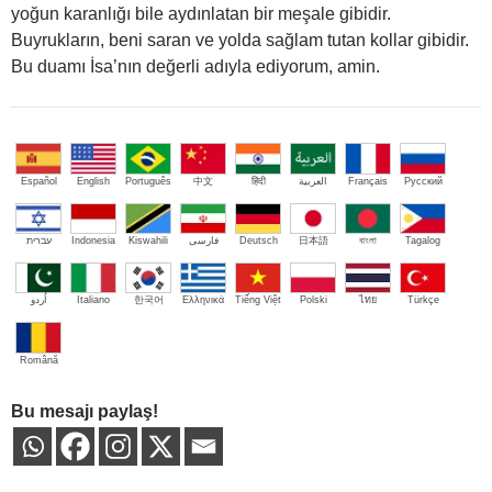
yoğun karanlığı bile aydınlatan bir meşale gibidir.
Buyrukların, beni saran ve yolda sağlam tutan kollar gibidir.
Bu duamı İsa’nın değerli adıyla ediyorum, amin.
Español
English
Português
中文
हिंदी
العربية
Français
Русский
עברית
Indonesia
Kiswahili
فارسی
Deutsch
日本語
বাংলা
Tagalog
اُردو
Italiano
한국어
Ελληνικά
Tiếng Việt
Polski
ไทย
Türkçe
Română
Bu mesajı paylaş!