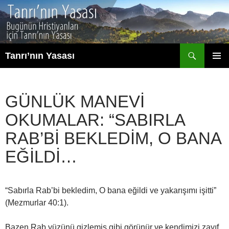
İçeriğe
atla
Ara
Tanrı’nın Yasası
BIRINCI
MENÜ
GÜNLÜK MANEVI
OKUMALAR: “SABIRLA
RAB’BI BEKLEDIM, O BANA
EĞILDI…
“Sabırla Rab’bi bekledim, O bana eğildi ve yakarışımı işitti”
(Mezmurlar 40:1).
Bazen Rab yüzünü gizlemiş gibi görünür ve kendimizi zayıf,