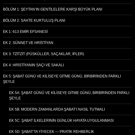
BÖLÜM 1: ŞEYTAN’IN GENTILELERE KARŞI BÜYÜK PLANI
BÖLÜM 2: SAHTE KURTULUŞ PLANI
EK 1: 613 EMIR EFSANESI
EK 2: SÜNNET VE HRISTIYAN
EK 3: TZITZIT (PÜSKÜLLER, SAÇAKLAR, İPLER)
EK 4: HRISTIYANIN SAÇI VE SAKALI
EK 5: ŞABAT GÜNÜ VE KILISEYE GITME GÜNÜ, BIRBIRINDEN FARKLI
ŞEYLE
EK 5A: ŞABAT GÜNÜ VE KILISEYE GITME GÜNÜ, BIRBIRINDEN FARKLI
ŞEYLE
EK 5B: MODERN ZAMANLARDA ŞABAT’I NASIL TUTMALI
EK 5C: ŞABAT İLKELERININ GÜNLÜK HAYATA UYGULANMASI
EK 5D: ŞABAT’TA YIYECEK — PRATIK REHBERLIK