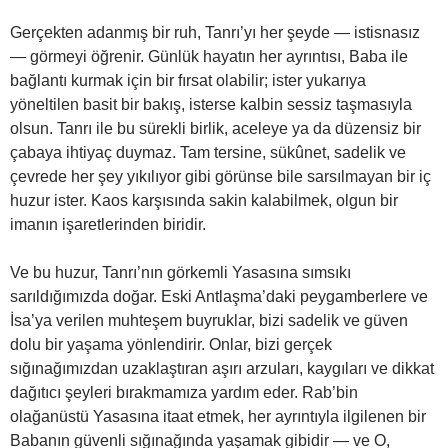
Gerçekten adanmış bir ruh, Tanrı’yı her şeyde — istisnasız
— görmeyi öğrenir. Günlük hayatın her ayrıntısı, Baba ile
bağlantı kurmak için bir fırsat olabilir; ister yukarıya
yöneltilen basit bir bakış, isterse kalbin sessiz taşmasıyla
olsun. Tanrı ile bu sürekli birlik, aceleye ya da düzensiz bir
çabaya ihtiyaç duymaz. Tam tersine, sükûnet, sadelik ve
çevrede her şey yıkılıyor gibi görünse bile sarsılmayan bir iç
huzur ister. Kaos karşısında sakin kalabilmek, olgun bir
imanın işaretlerinden biridir.
Ve bu huzur, Tanrı’nın görkemli Yasasına sımsıkı
sarıldığımızda doğar. Eski Antlaşma’daki peygamberlere ve
İsa’ya verilen muhteşem buyruklar, bizi sadelik ve güven
dolu bir yaşama yönlendirir. Onlar, bizi gerçek
sığınağımızdan uzaklaştıran aşırı arzuları, kaygıları ve dikkat
dağıtıcı şeyleri bırakmamıza yardım eder. Rab’bin
olağanüstü Yasasına itaat etmek, her ayrıntıyla ilgilenen bir
Babanın güvenli sığınağında yaşamak gibidir — ve O,