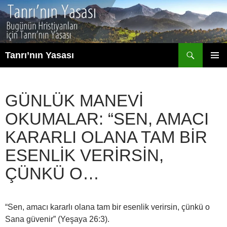
İçeriğe
atla
Ara
Tanrı’nın Yasası
BIRINCI
MENÜ
GÜNLÜK MANEVI
OKUMALAR: “SEN, AMACI
KARARLI OLANA TAM BIR
ESENLIK VERIRSIN,
ÇÜNKÜ O…
“Sen, amacı kararlı olana tam bir esenlik verirsin, çünkü o
Sana güvenir” (Yeşaya 26:3).