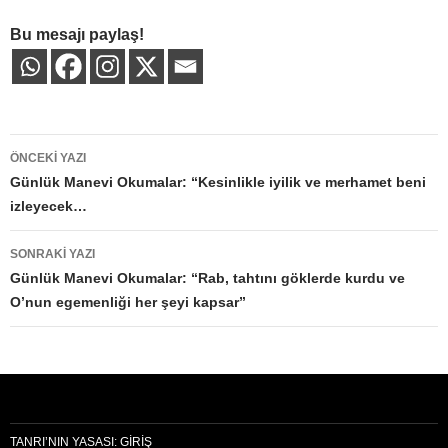
Bu mesajı paylaş!
Yazı
ÖNCEKI YAZI
dolaşımı
Günlük Manevi Okumalar: “Kesinlikle iyilik ve merhamet beni
izleyecek…
SONRAKI YAZI
Günlük Manevi Okumalar: “Rab, tahtını göklerde kurdu ve
O’nun egemenliği her şeyi kapsar”
TANRI’NIN YASASI: GIRIŞ