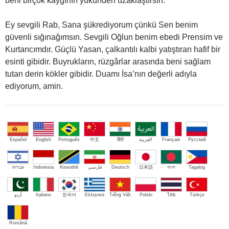
beni birçok kaygının yükünden uzaklaştırsın.
Ey sevgili Rab, Sana şükrediyorum çünkü Sen benim
güvenli sığınağımsın. Sevgili Oğlun benim ebedi Prensim ve
Kurtarıcımdır. Güçlü Yasan, çalkantılı kalbi yatıştıran hafif bir
esinti gibidir. Buyrukların, rüzgârlar arasında beni sağlam
tutan derin kökler gibidir. Duamı İsa’nın değerli adıyla
ediyorum, amin.
Español
English
Português
中文
हिंदी
العربية
Français
Русский
עברית
Indonesia
Kiswahili
فارسی
Deutsch
日本語
বাংলা
Tagalog
اُردو
Italiano
한국어
Ελληνικά
Tiếng Việt
Polski
ไทย
Türkçe
Română