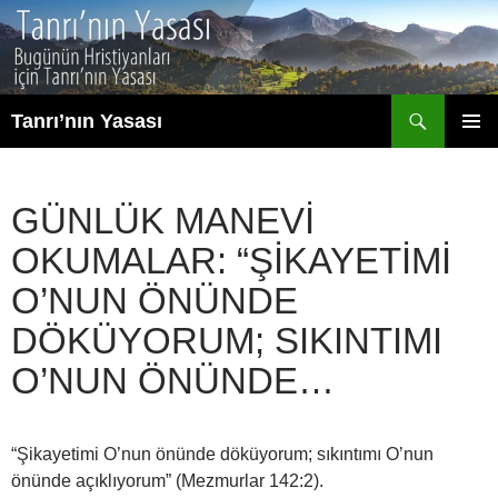
İçeriğe
atla
Ara
Tanrı’nın Yasası
BIRINCI
MENÜ
GÜNLÜK MANEVI
OKUMALAR: “ŞIKAYETIMI
O’NUN ÖNÜNDE
DÖKÜYORUM; SIKINTIMI
O’NUN ÖNÜNDE…
“Şikayetimi O’nun önünde döküyorum; sıkıntımı O’nun
önünde açıklıyorum” (Mezmurlar 142:2).