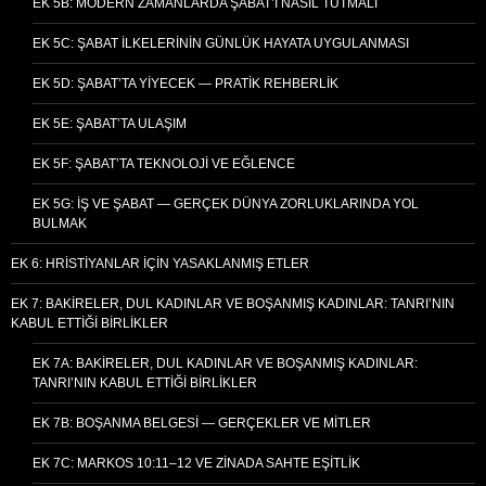
EK 5B: MODERN ZAMANLARDA ŞABAT’I NASIL TUTMALI
EK 5C: ŞABAT İLKELERININ GÜNLÜK HAYATA UYGULANMASI
EK 5D: ŞABAT’TA YIYECEK — PRATIK REHBERLIK
EK 5E: ŞABAT’TA ULAŞIM
EK 5F: ŞABAT’TA TEKNOLOJI VE EĞLENCE
EK 5G: İŞ VE ŞABAT — GERÇEK DÜNYA ZORLUKLARINDA YOL
BULMAK
EK 6: HRISTIYANLAR İÇIN YASAKLANMIŞ ETLER
EK 7: BAKIRELER, DUL KADINLAR VE BOŞANMIŞ KADINLAR: TANRI’NIN
KABUL ETTIĞI BIRLIKLER
EK 7A: BAKIRELER, DUL KADINLAR VE BOŞANMIŞ KADINLAR:
TANRI’NIN KABUL ETTIĞI BIRLIKLER
EK 7B: BOŞANMA BELGESI — GERÇEKLER VE MITLER
EK 7C: MARKOS 10:11–12 VE ZINADA SAHTE EŞITLIK