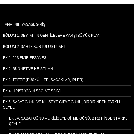
TANRI’NIN YASASI: GIRIŞ
BÖLÜM 1: ŞEYTAN’IN GENTILELERE KARŞI BÜYÜK PLANI
BÖLÜM 2: SAHTE KURTULUŞ PLANI
EK 1: 613 EMIR EFSANESI
EK 2: SÜNNET VE HRISTIYAN
EK 3: TZITZIT (PÜSKÜLLER, SAÇAKLAR, İPLER)
EK 4: HRISTIYANIN SAÇI VE SAKALI
EK 5: ŞABAT GÜNÜ VE KILISEYE GITME GÜNÜ, BIRBIRINDEN FARKLI
ŞEYLE
EK 5A: ŞABAT GÜNÜ VE KILISEYE GITME GÜNÜ, BIRBIRINDEN FARKLI
ŞEYLE