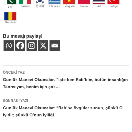
اُردو
Italiano
한국어
Ελληνικά
Tiếng Việt
Polski
ไทย
Türkçe
Română
Bu mesajı paylaş!
Yazı
ÖNCEKI YAZI
dolaşımı
Günlük Manevi Okumalar: “İşte ben Rab’bim, bütün insanlığın
Tanrısıyım; benim için çok…
SONRAKI YAZI
Günlük Manevi Okumalar: “Rab’be övgüler sunun, çünkü O
iyidir; çünkü O’nun iyiliği…