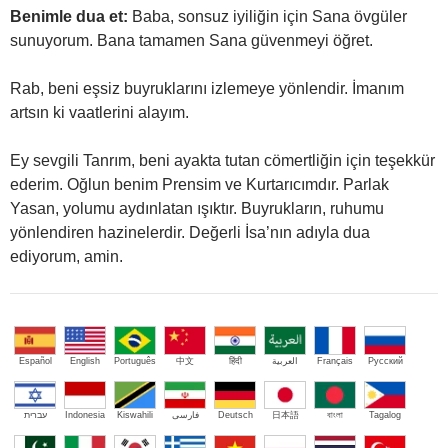
Benimle dua et:
Baba, sonsuz iyiliğin için Sana övgüler
sunuyorum. Bana tamamen Sana güvenmeyi öğret.
Rab, beni eşsiz buyruklarını izlemeye yönlendir. İmanım
artsın ki vaatlerini alayım.
Ey sevgili Tanrım, beni ayakta tutan cömertliğin için teşekkür
ederim. Oğlun benim Prensim ve Kurtarıcımdır. Parlak
Yasan, yolumu aydınlatan ışıktır. Buyrukların, ruhumu
yönlendiren hazinelerdir. Değerli İsa’nın adıyla dua
ediyorum, amin.
Español
English
Português
中文
हिंदी
العربية
Français
Русский
עברית
Indonesia
Kiswahili
فارسی
Deutsch
日本語
বাংলা
Tagalog