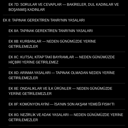
EK 7D: SORULAR VE CEVAPLAR — BAKIRELER, DUL KADINLAR VE
BOŞANMIŞ KADINLAR
EK 8: TAPINAK GEREKTIREN TANRI’NIN YASALARI
EK 8A: TAPINAK GEREKTIREN TANRI’NIN YASALARI
EK 8B: KURBANLAR — NEDEN GÜNÜMÜZDE YERINE
GETIRILEMEZLER
EK 8C: KUTSAL KITAP’TAKI BAYRAMLAR — NEDEN GÜNÜMÜZDE
HIÇBIRI YERINE GETIRILEMEZ
EK 8D: ARINMA YASALARI — TAPINAK OLMADAN NEDEN YERINE
GETIRILEMEZLER
EK 8E: ONDALIKLAR VE İLK ÜRÜNLER — NEDEN GÜNÜMÜZDE
YERINE GETIRILEMEZLER
EK 8F: KOMÜNYON AYINI — İSA’NIN SON AKŞAM YEMEĞI FISIH’TI
EK 8G: NEZIRLIK VE ADAK YASALARI — NEDEN GÜNÜMÜZDE YERINE
GETIRILEMEZLER