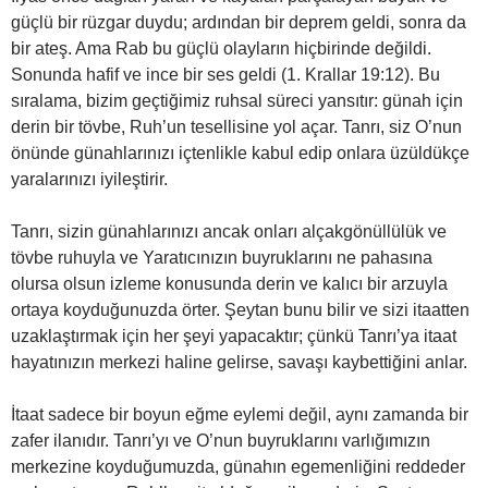
güçlü bir rüzgar duydu; ardından bir deprem geldi, sonra da
bir ateş. Ama Rab bu güçlü olayların hiçbirinde değildi.
Sonunda hafif ve ince bir ses geldi (1. Krallar 19:12). Bu
sıralama, bizim geçtiğimiz ruhsal süreci yansıtır: günah için
derin bir tövbe, Ruh’un tesellisine yol açar. Tanrı, siz O’nun
önünde günahlarınızı içtenlikle kabul edip onlara üzüldükçe
yaralarınızı iyileştirir.
Tanrı, sizin günahlarınızı ancak onları alçakgönüllülük ve
tövbe ruhuyla ve Yaratıcınızın buyruklarını ne pahasına
olursa olsun izleme konusunda derin ve kalıcı bir arzuyla
ortaya koyduğunuzda örter. Şeytan bunu bilir ve sizi itaatten
uzaklaştırmak için her şeyi yapacaktır; çünkü Tanrı’ya itaat
hayatınızın merkezi haline gelirse, savaşı kaybettiğini anlar.
İtaat sadece bir boyun eğme eylemi değil, aynı zamanda bir
zafer ilanıdır. Tanrı’yı ve O’nun buyruklarını varlığımızın
merkezine koyduğumuzda, günahın egemenliğini reddeder