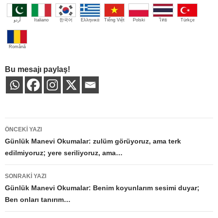
اُردو
Italiano
한국어
Ελληνικά
Tiếng Việt
Polski
ไทย
Türkçe
Română
Bu mesajı paylaş!
Yazı
ÖNCEKI YAZI
dolaşımı
Günlük Manevi Okumalar: zulüm görüyoruz, ama terk
edilmiyoruz; yere seriliyoruz, ama…
SONRAKI YAZI
Günlük Manevi Okumalar: Benim koyunlarım sesimi duyar;
Ben onları tanırım…