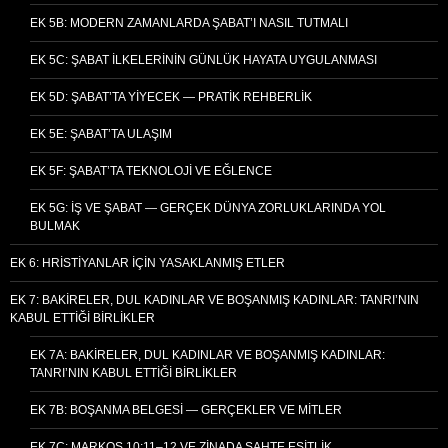
EK 5B: MODERN ZAMANLARDA ŞABAT’I NASIL TUTMALI
EK 5C: ŞABAT İLKELERININ GÜNLÜK HAYATA UYGULANMASI
EK 5D: ŞABAT’TA YIYECEK — PRATIK REHBERLIK
EK 5E: ŞABAT’TA ULAŞIM
EK 5F: ŞABAT’TA TEKNOLOJI VE EĞLENCE
EK 5G: İŞ VE ŞABAT — GERÇEK DÜNYA ZORLUKLARINDA YOL
BULMAK
EK 6: HRISTIYANLAR İÇIN YASAKLANMIŞ ETLER
EK 7: BAKIRELER, DUL KADINLAR VE BOŞANMIŞ KADINLAR: TANRI’NIN
KABUL ETTIĞI BIRLIKLER
EK 7A: BAKIRELER, DUL KADINLAR VE BOŞANMIŞ KADINLAR:
TANRI’NIN KABUL ETTIĞI BIRLIKLER
EK 7B: BOŞANMA BELGESI — GERÇEKLER VE MITLER
EK 7C: MARKOS 10:11–12 VE ZINADA SAHTE EŞITLIK