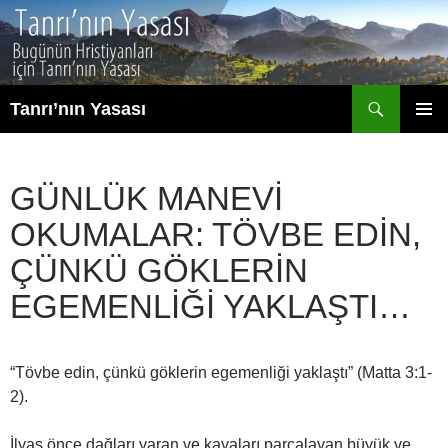
İçeriğe
atla
Ara
Tanrı’nın Yasası
BIRINCI
MENÜ
GÜNLÜK MANEVI
OKUMALAR: TÖVBE EDIN,
ÇÜNKÜ GÖKLERIN
EGEMENLIĞI YAKLAŞTI…
“Tövbe edin, çünkü göklerin egemenliği yaklaştı” (Matta 3:1-
2).
İlyas önce dağları yaran ve kayaları parçalayan büyük ve