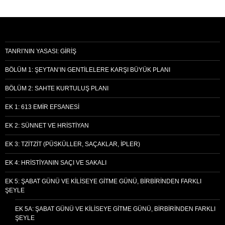
TANRI’NIN YASASI: GIRIŞ
BÖLÜM 1: ŞEYTAN’IN GENTILELERE KARŞI BÜYÜK PLANI
BÖLÜM 2: SAHTE KURTULUŞ PLANI
EK 1: 613 EMIR EFSANESI
EK 2: SÜNNET VE HRISTIYAN
EK 3: TZITZIT (PÜSKÜLLER, SAÇAKLAR, İPLER)
EK 4: HRISTIYANIN SAÇI VE SAKALI
EK 5: ŞABAT GÜNÜ VE KILISEYE GITME GÜNÜ, BIRBIRINDEN FARKLI
ŞEYLE
EK 5A: ŞABAT GÜNÜ VE KILISEYE GITME GÜNÜ, BIRBIRINDEN FARKLI
ŞEYLE