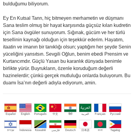
bulduğumu biliyorum.
Ey En Kutsal Tanrı, hiç bitmeyen merhametin ve düşmanı
Sana teslim olmuş bir hayat karşısında güçsüz kılan kudretin
için Sana övgüler sunuyorum. Sığınak, gücüm ve her türlü
tesellinin kaynağı olduğun için teşekkür ederim. Hayatım,
itaatin ve imanın bir tanıklığı olsun; yaptığım her şeyde Senin
yüceliğini yansıtsın. Sevgili Oğlun, benim ebedi Prensim ve
Kurtarıcımdır. Güçlü Yasan bu karanlık dünyada benimle
birlikte yürür. Buyrukların, özenle koruduğum değerli
hazinelerdir; çünkü gerçek mutluluğu onlarda buluyorum. Bu
duamı İsa’nın değerli adıyla ediyorum, amin.
Español
English
Português
中文
हिंदी
العربية
Français
Русский
עברית
Indonesia
Kiswahili
فارسی
Deutsch
日本語
বাংলা
Tagalog