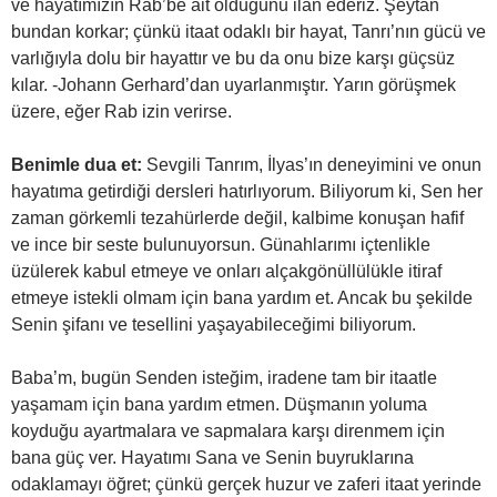
ve hayatımızın Rab’be ait olduğunu ilan ederiz. Şeytan
bundan korkar; çünkü itaat odaklı bir hayat, Tanrı’nın gücü ve
varlığıyla dolu bir hayattır ve bu da onu bize karşı güçsüz
kılar. -Johann Gerhard’dan uyarlanmıştır. Yarın görüşmek
üzere, eğer Rab izin verirse.
Benimle dua et:
Sevgili Tanrım, İlyas’ın deneyimini ve onun
hayatıma getirdiği dersleri hatırlıyorum. Biliyorum ki, Sen her
zaman görkemli tezahürlerde değil, kalbime konuşan hafif
ve ince bir seste bulunuyorsun. Günahlarımı içtenlikle
üzülerek kabul etmeye ve onları alçakgönüllülükle itiraf
etmeye istekli olmam için bana yardım et. Ancak bu şekilde
Senin şifanı ve tesellini yaşayabileceğimi biliyorum.
Baba’m, bugün Senden isteğim, iradene tam bir itaatle
yaşamam için bana yardım etmen. Düşmanın yoluma
koyduğu ayartmalara ve sapmalara karşı direnmem için
bana güç ver. Hayatımı Sana ve Senin buyruklarına
odaklamayı öğret; çünkü gerçek huzur ve zaferi itaat yerinde