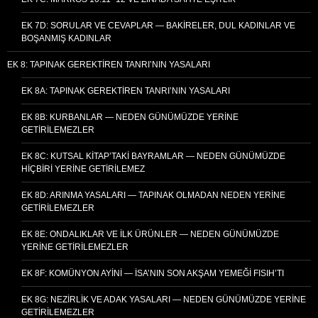
EK 7D: SORULAR VE CEVAPLAR — BAKIRELER, DUL KADINLAR VE
BOŞANMIŞ KADINLAR
EK 8: TAPINAK GEREKTIREN TANRI’NIN YASALARI
EK 8A: TAPINAK GEREKTIREN TANRI’NIN YASALARI
EK 8B: KURBANLAR — NEDEN GÜNÜMÜZDE YERINE
GETIRILEMEZLER
EK 8C: KUTSAL KITAP’TAKI BAYRAMLAR — NEDEN GÜNÜMÜZDE
HIÇBIRI YERINE GETIRILEMEZ
EK 8D: ARINMA YASALARI — TAPINAK OLMADAN NEDEN YERINE
GETIRILEMEZLER
EK 8E: ONDALIKLAR VE İLK ÜRÜNLER — NEDEN GÜNÜMÜZDE
YERINE GETIRILEMEZLER
EK 8F: KOMÜNYON AYINI — İSA’NIN SON AKŞAM YEMEĞI FISIH’TI
EK 8G: NEZIRLIK VE ADAK YASALARI — NEDEN GÜNÜMÜZDE YERINE
GETIRILEMEZLER