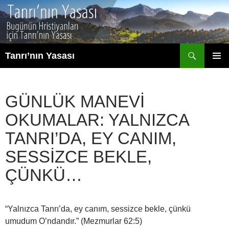
İçeriğe
atla
Ara
Tanrı’nın Yasası
BIRINCI
MENÜ
GÜNLÜK MANEVI
OKUMALAR: YALNIZCA
TANRI’DA, EY CANIM,
SESSIZCE BEKLE,
ÇÜNKÜ…
“Yalnızca Tanrı’da, ey canım, sessizce bekle, çünkü
umudum O’ndandır.” (Mezmurlar 62:5)