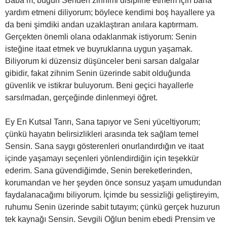
Baba’m, bugün Senden zihnimi disipline etmem için bana
yardım etmeni diliyorum; böylece kendimi boş hayallere ya
da beni şimdiki andan uzaklaştıran anılara kaptırmam.
Gerçekten önemli olana odaklanmak istiyorum: Senin
isteğine itaat etmek ve buyruklarına uygun yaşamak.
Biliyorum ki düzensiz düşünceler beni sarsan dalgalar
gibidir, fakat zihnim Senin üzerinde sabit olduğunda
güvenlik ve istikrar buluyorum. Beni geçici hayallerle
sarsılmadan, gerçeğinde dinlenmeyi öğret.
Ey En Kutsal Tanrı, Sana tapıyor ve Seni yüceltiyorum;
çünkü hayatın belirsizlikleri arasında tek sağlam temel
Sensin. Sana saygı gösterenleri onurlandırdığın ve itaat
içinde yaşamayı seçenleri yönlendirdiğin için teşekkür
ederim. Sana güvendiğimde, Senin bereketlerinden,
korumandan ve her şeyden önce sonsuz yaşam umudundan
faydalanacağımı biliyorum. İçimde bu sessizliği geliştireyim,
ruhumu Senin üzerinde sabit tutayım; çünkü gerçek huzurun
tek kaynağı Sensin. Sevgili Oğlun benim ebedi Prensim ve