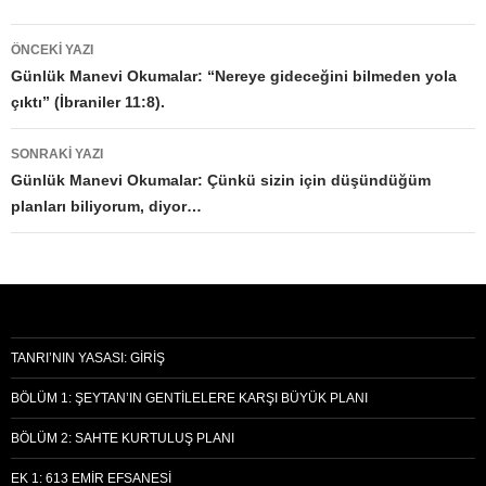
Yazı
ÖNCEKI YAZI
dolaşımı
Günlük Manevi Okumalar: “Nereye gideceğini bilmeden yola
çıktı” (İbraniler 11:8).
SONRAKI YAZI
Günlük Manevi Okumalar: Çünkü sizin için düşündüğüm
planları biliyorum, diyor…
TANRI’NIN YASASI: GIRIŞ
BÖLÜM 1: ŞEYTAN’IN GENTILELERE KARŞI BÜYÜK PLANI
BÖLÜM 2: SAHTE KURTULUŞ PLANI
EK 1: 613 EMIR EFSANESI