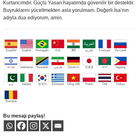
Kurtarıcımdır. Güçlü Yasan hayatımda güvenilir bir destektir.
Buyruklarını yüceltmekten asla yorulmam. Değerli İsa’nın
adıyla dua ediyorum, amin.
Español
English
Português
中文
हिंदी
العربية
Français
Русский
עברית
Indonesia
Kiswahili
فارسی
Deutsch
日本語
বাংলা
Tagalog
اُردو
Italiano
한국어
Ελληνικά
Tiếng Việt
Polski
ไทย
Türkçe
Română
Bu mesajı paylaş!