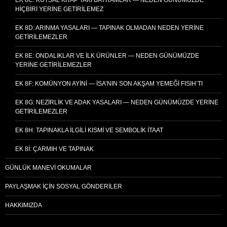
HIÇBIRI YERINE GETIRILEMEZ
EK 8D: ARINMA YASALARI — TAPINAK OLMADAN NEDEN YERINE
GETIRILEMEZLER
EK 8E: ONDALIKLAR VE İLK ÜRÜNLER — NEDEN GÜNÜMÜZDE
YERINE GETIRILEMEZLER
EK 8F: KOMÜNYON AYINI — İSA’NIN SON AKŞAM YEMEĞI FISIH’TI
EK 8G: NEZIRLIK VE ADAK YASALARI — NEDEN GÜNÜMÜZDE YERINE
GETIRILEMEZLER
EK 8H: TAPINAKLA İLGILI KISMI VE SEMBOLIK İTAAT
EK 8I: ÇARMIH VE TAPINAK
GÜNLÜK MANEVI OKUMALAR
PAYLAŞMAK İÇIN SOSYAL GÖNDERILER
HAKKIMIZDA