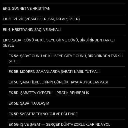
EK 2: SÜNNET VE HRISTIYAN
EK 3: TZITZIT (PÜSKÜLLER, SAÇAKLAR, İPLER)
EK 4: HRISTIYANIN SAÇI VE SAKALI
EK 5: ŞABAT GÜNÜ VE KILISEYE GITME GÜNÜ, BIRBIRINDEN FARKLI
ŞEYLE
EK 5A: ŞABAT GÜNÜ VE KILISEYE GITME GÜNÜ, BIRBIRINDEN FARKLI
ŞEYLE
EK 5B: MODERN ZAMANLARDA ŞABAT’I NASIL TUTMALI
EK 5C: ŞABAT İLKELERININ GÜNLÜK HAYATA UYGULANMASI
EK 5D: ŞABAT’TA YIYECEK — PRATIK REHBERLIK
EK 5E: ŞABAT’TA ULAŞIM
EK 5F: ŞABAT’TA TEKNOLOJI VE EĞLENCE
EK 5G: İŞ VE ŞABAT — GERÇEK DÜNYA ZORLUKLARINDA YOL