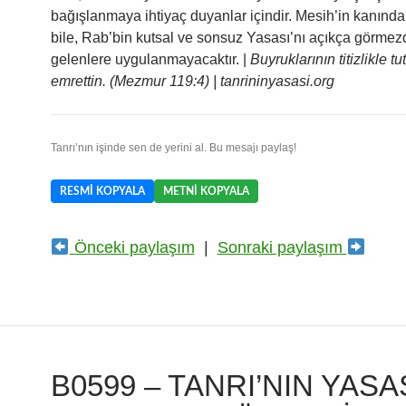
bağışlanmaya ihtiyaç duyanlar içindir. Mesih’in kanında
bile, Rab’bin kutsal ve sonsuz Yasası’nı açıkça görme
gelenlere uygulanmayacaktır. |
Buyruklarının titizlikle t
emrettin. (Mezmur 119:4) | tanrininyasasi.org
Tanrı’nın işinde sen de yerini al. Bu mesajı paylaş!
RESMI KOPYALA
METNI KOPYALA
Önceki paylaşım
|
Sonraki paylaşım
B0599 – TANRI’NIN YASA