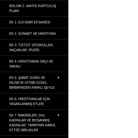
BÖLÜM 2: SAHTE KURTULUŞ
PLANI
EK 1: 613 EMIR EFSANESI
EK 2: SÜNNET VE HRISTIYAN
EK 3: TZITZIT (PÜSKÜLLER,
SAÇAKLAR, İPLER)
EK 4: HRISTIYANIN SAÇI VE
SAKALI
EK 5: ŞABAT GÜNÜ VE
KILISEYE GITME GÜNÜ,
BIRBIRINDEN FARKLI ŞEYLE
EK 6: HRISTIYANLAR İÇIN
YASAKLANMIŞ ETLER
EK 7: BAKIRELER, DUL
KADINLAR VE BOŞANMIŞ
KADINLAR: TANRI’NIN KABUL
ETTIĞI BIRLIKLER