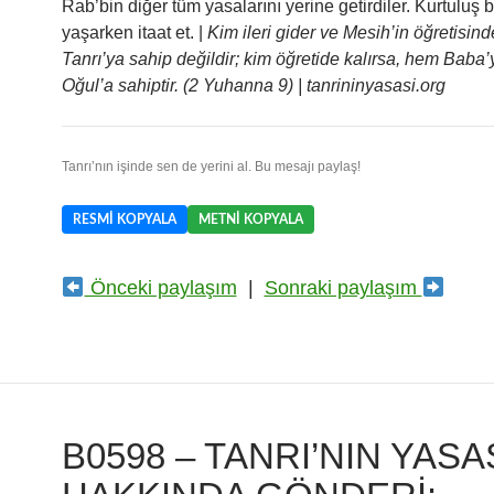
Rab’bin diğer tüm yasalarını yerine getirdiler. Kurtuluş b
yaşarken itaat et. |
Kim ileri gider ve Mesih’in öğretisin
Tanrı’ya sahip değildir; kim öğretide kalırsa, hem Baba
Oğul’a sahiptir. (2 Yuhanna 9) | tanrininyasasi.org
Tanrı’nın işinde sen de yerini al. Bu mesajı paylaş!
RESMI KOPYALA
METNI KOPYALA
Önceki paylaşım
|
Sonraki paylaşım
B0598 – TANRI’NIN YASA