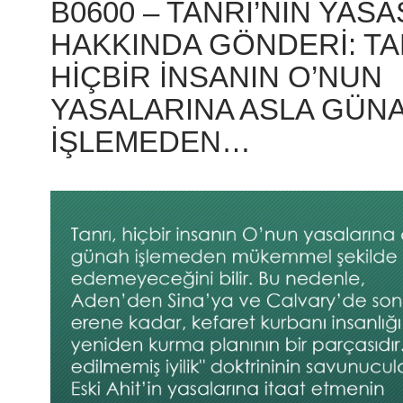
B0600 – TANRI’NIN YASA
HAKKINDA GÖNDERI: TA
HIÇBIR INSANIN O’NUN
YASALARINA ASLA GÜN
IŞLEMEDEN…