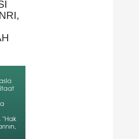
SI
NRI,
AH