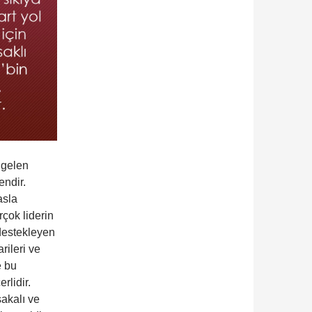
 gelen
endir.
asla
çok liderin
 destekleyen
rileri ve
e bu
rlidir.
sakalı ve