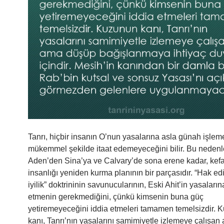
Tanrı, hiçbir insanın O’nun yasalarına asla günah işle
mükemmel şekilde itaat edemeyeceğini bilir. Bu nedenl
Aden’den Sina’ya ve Calvary’de sona erene kadar, kefa
insanlığı yeniden kurma planının bir parçasıdır. “Hak e
iyilik” doktrininin savunucularının, Eski Ahit’in yasalarına
etmenin gerekmediğini, çünkü kimsenin buna güç
yetiremeyeceğini iddia etmeleri tamamen temelsizdir. 
kanı, Tanrı’nın yasalarını samimiyetle izlemeye çalışa