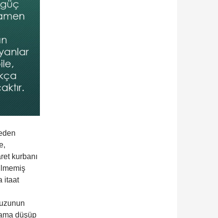
meden
e,
ret kurbanı
dilmemiş
 itaat
Kuzunun
n ama düşüp