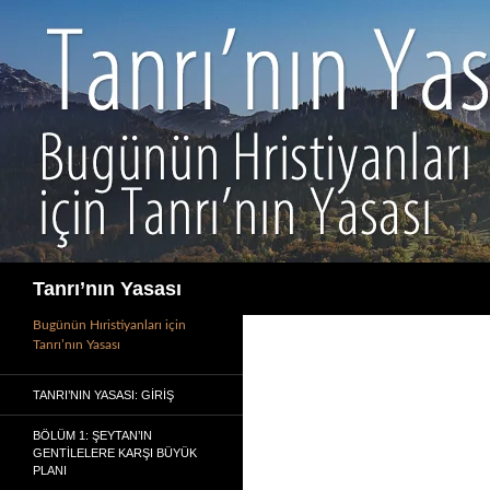
İçeriğe
atla
Ara
Tanrı’nın Yasası
Bugünün Hıristiyanları için
Tanrı’nın Yasası
TANRI’NIN YASASI: GIRIŞ
BÖLÜM 1: ŞEYTAN’IN
GENTILELERE KARŞI BÜYÜK
PLANI