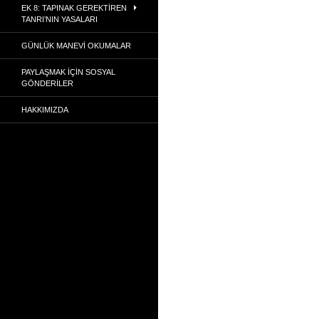
EK 8: TAPINAK GEREKTIREN
TANRI’NIN YASALARI
GÜNLÜK MANEVI OKUMALAR
PAYLAŞMAK İÇIN SOSYAL
GÖNDERILER
HAKKIMIZDA