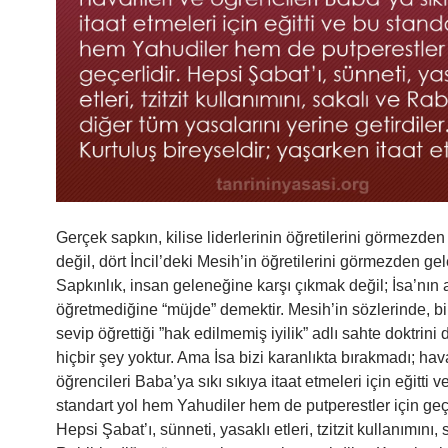
Gerçek sapkın, kilise liderlerinin öğretilerini görmezden
değil, dört İncil’deki Mesih’in öğretilerini görmezden gel
Sapkınlık, insan geleneğine karşı çıkmak değil; İsa’nın 
öğretmediğine “müjde” demektir. Mesih’in sözlerinde, bir
sevip öğrettiği ”hak edilmemiş iyilik” adlı sahte doktrini
hiçbir şey yoktur. Ama İsa bizi karanlıkta bırakmadı; hava
öğrencileri Baba’ya sıkı sıkıya itaat etmeleri için eğitti v
standart yol hem Yahudiler hem de putperestler için geçe
Hepsi Şabat’ı, sünneti, yasaklı etleri, tzitzit kullanımını, 