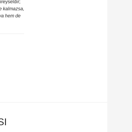
ireyseldir;
de kalmazsa,
’ya hem de
SI