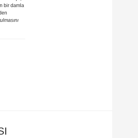
n bir damla
zden
utulmasını
SI