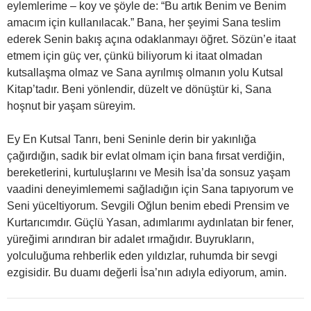
eylemlerime – koy ve şöyle de: “Bu artık Benim ve Benim
amacım için kullanılacak.” Bana, her şeyimi Sana teslim
ederek Senin bakış açına odaklanmayı öğret. Sözün’e itaat
etmem için güç ver, çünkü biliyorum ki itaat olmadan
kutsallaşma olmaz ve Sana ayrılmış olmanın yolu Kutsal
Kitap’tadır. Beni yönlendir, düzelt ve dönüştür ki, Sana
hoşnut bir yaşam süreyim.
Ey En Kutsal Tanrı, beni Seninle derin bir yakınlığa
çağırdığın, sadık bir evlat olmam için bana fırsat verdiğin,
bereketlerini, kurtuluşlarını ve Mesih İsa’da sonsuz yaşam
vaadini deneyimlememi sağladığın için Sana tapıyorum ve
Seni yüceltiyorum. Sevgili Oğlun benim ebedi Prensim ve
Kurtarıcımdır. Güçlü Yasan, adımlarımı aydınlatan bir fener,
yüreğimi arındıran bir adalet ırmağıdır. Buyrukların,
yolculuğuma rehberlik eden yıldızlar, ruhumda bir sevgi
ezgisidir. Bu duamı değerli İsa’nın adıyla ediyorum, amin.