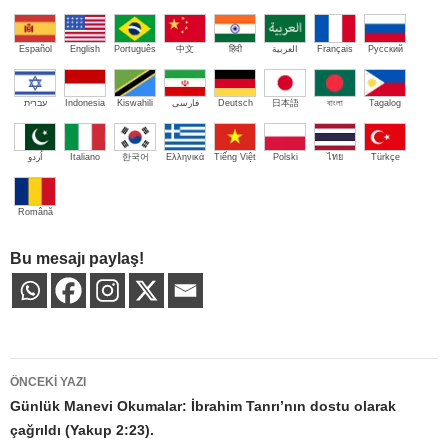
Español
English
Português
中文
हिंदी
العربية
Français
Русский
עברית
Indonesia
Kiswahili
فارسی
Deutsch
日本語
বাংলা
Tagalog
اُردو
Italiano
한국어
Ελληνικά
Tiếng Việt
Polski
ไทย
Türkçe
Română
Bu mesajı paylaş!
Yazı
ÖNCEKI YAZI
dolaşımı
Günlük Manevi Okumalar: İbrahim Tanrı’nın dostu olarak
çağrıldı (Yakup 2:23).