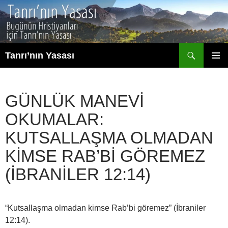
İçeriğe
atla
Ara
Tanrı’nın Yasası
BIRINCI
MENÜ
GÜNLÜK MANEVI
OKUMALAR:
KUTSALLAŞMA OLMADAN
KIMSE RAB’BI GÖREMEZ
(İBRANILER 12:14)
“Kutsallaşma olmadan kimse Rab’bi göremez” (İbraniler
12:14).