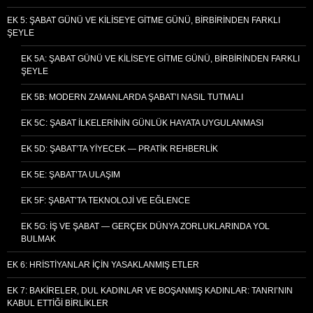
EK 5: ŞABAT GÜNÜ VE KILISEYE GITME GÜNÜ, BIRBIRINDEN FARKLI
ŞEYLE
EK 5A: ŞABAT GÜNÜ VE KILISEYE GITME GÜNÜ, BIRBIRINDEN FARKLI
ŞEYLE
EK 5B: MODERN ZAMANLARDA ŞABAT’I NASIL TUTMALI
EK 5C: ŞABAT İLKELERININ GÜNLÜK HAYATA UYGULANMASI
EK 5D: ŞABAT’TA YIYECEK — PRATIK REHBERLIK
EK 5E: ŞABAT’TA ULAŞIM
EK 5F: ŞABAT’TA TEKNOLOJI VE EĞLENCE
EK 5G: İŞ VE ŞABAT — GERÇEK DÜNYA ZORLUKLARINDA YOL
BULMAK
EK 6: HRISTIYANLAR İÇIN YASAKLANMIŞ ETLER
EK 7: BAKIRELER, DUL KADINLAR VE BOŞANMIŞ KADINLAR: TANRI’NIN
KABUL ETTIĞI BIRLIKLER