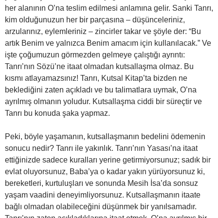
her alanının O’na teslim edilmesi anlamına gelir. Sanki Tanrı,
kim olduğunuzun her bir parçasına – düşünceleriniz,
arzularınız, eylemleriniz – zincirler takar ve şöyle der: “Bu
artık Benim ve yalnızca Benim amacım için kullanılacak.” Ve
işte çoğumuzun görmezden gelmeye çalıştığı ayrıntı:
Tanrı’nın Sözü’ne itaat olmadan kutsallaşma olmaz. Bu
kısmı atlayamazsınız! Tanrı, Kutsal Kitap’ta bizden ne
beklediğini zaten açıkladı ve bu talimatlara uymak, O’na
ayrılmış olmanın yoludur. Kutsallaşma ciddi bir süreçtir ve
Tanrı bu konuda şaka yapmaz.
Peki, böyle yaşamanın, kutsallaşmanın bedelini ödemenin
sonucu nedir? Tanrı ile yakınlık. Tanrı’nın Yasası’na itaat
ettiğinizde sadece kuralları yerine getirmiyorsunuz; sadık bir
evlat oluyorsunuz, Baba’ya o kadar yakın yürüyorsunuz ki,
bereketleri, kurtuluşları ve sonunda Mesih İsa’da sonsuz
yaşam vaadini deneyimliyorsunuz. Kutsallaşmanın itaate
bağlı olmadan olabileceğini düşünmek bir yanılsamadır.