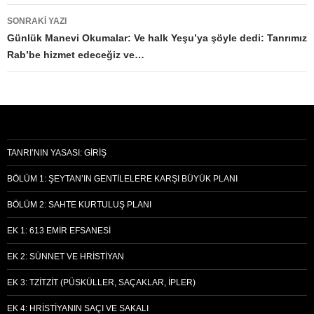
SONRAKI YAZI
Günlük Manevi Okumalar: Ve halk Yeşu’ya şöyle dedi: Tanrımız
Rab’be hizmet edeceğiz ve…
TANRI’NIN YASASI: GIRIŞ
BÖLÜM 1: ŞEYTAN’IN GENTILELERE KARŞI BÜYÜK PLANI
BÖLÜM 2: SAHTE KURTULUŞ PLANI
EK 1: 613 EMIR EFSANESI
EK 2: SÜNNET VE HRISTIYAN
EK 3: TZITZIT (PÜSKÜLLER, SAÇAKLAR, İPLER)
EK 4: HRISTIYANIN SAÇI VE SAKALI