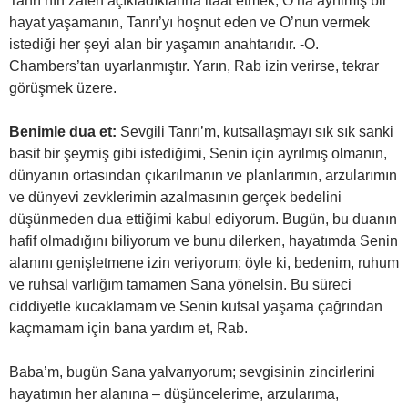
Tanrı’nın zaten açıkladıklarına itaat etmek, O’na ayrılmış bir
hayat yaşamanın, Tanrı’yı hoşnut eden ve O’nun vermek
istediği her şeyi alan bir yaşamın anahtarıdır. -O.
Chambers’tan uyarlanmıştır. Yarın, Rab izin verirse, tekrar
görüşmek üzere.
Benimle dua et:
Sevgili Tanrı’m, kutsallaşmayı sık sık sanki
basit bir şeymiş gibi istediğimi, Senin için ayrılmış olmanın,
dünyanın ortasından çıkarılmanın ve planlarımın, arzularımın
ve dünyevi zevklerimin azalmasının gerçek bedelini
düşünmeden dua ettiğimi kabul ediyorum. Bugün, bu duanın
hafif olmadığını biliyorum ve bunu dilerken, hayatımda Senin
alanını genişletmene izin veriyorum; öyle ki, bedenim, ruhum
ve ruhsal varlığım tamamen Sana yönelsin. Bu süreci
ciddiyetle kucaklamam ve Senin kutsal yaşama çağrından
kaçmamam için bana yardım et, Rab.
Baba’m, bugün Sana yalvarıyorum; sevgisinin zincirlerini
hayatımın her alanına – düşüncelerime, arzularıma,