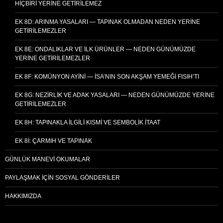
HIÇBIRI YERINE GETIRILEMEZ
EK 8D: ARINMA YASALARI — TAPINAK OLMADAN NEDEN YERINE
GETIRILEMEZLER
EK 8E: ONDALIKLAR VE İLK ÜRÜNLER — NEDEN GÜNÜMÜZDE
YERINE GETIRILEMEZLER
EK 8F: KOMÜNYON AYINI — İSA’NIN SON AKŞAM YEMEĞI FISIH’TI
EK 8G: NEZIRLIK VE ADAK YASALARI — NEDEN GÜNÜMÜZDE YERINE
GETIRILEMEZLER
EK 8H: TAPINAKLA İLGILI KISMI VE SEMBOLIK İTAAT
EK 8I: ÇARMIH VE TAPINAK
GÜNLÜK MANEVI OKUMALAR
PAYLAŞMAK İÇIN SOSYAL GÖNDERILER
HAKKIMIZDA