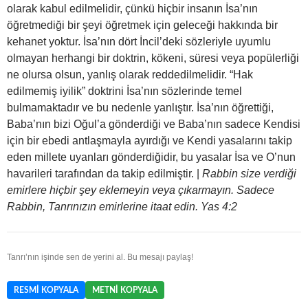
olarak kabul edilmelidir, çünkü hiçbir insanın İsa’nın
öğretmediği bir şeyi öğretmek için geleceği hakkında bir
kehanet yoktur. İsa’nın dört İncil’deki sözleriyle uyumlu
olmayan herhangi bir doktrin, kökeni, süresi veya popülerliği
ne olursa olsun, yanlış olarak reddedilmelidir. “Hak
edilmemiş iyilik” doktrini İsa’nın sözlerinde temel
bulmamaktadır ve bu nedenle yanlıştır. İsa’nın öğrettiği,
Baba’nın bizi Oğul’a gönderdiği ve Baba’nın sadece Kendisi
için bir ebedi antlaşmayla ayırdığı ve Kendi yasalarını takip
eden millete uyanları gönderdiğidir, bu yasalar İsa ve O’nun
havarileri tarafından da takip edilmiştir. |
Rabbin size verdiği
emirlere hiçbir şey eklemeyin veya çıkarmayın. Sadece
Rabbin, Tanrınızın emirlerine itaat edin. Yas 4:2
Tanrı’nın işinde sen de yerini al. Bu mesajı paylaş!
RESMI KOPYALA
METNI KOPYALA