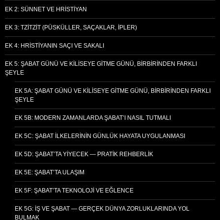
EK 2: SÜNNET VE HRISTIYAN
EK 3: TZITZIT (PÜSKÜLLER, SAÇAKLAR, İPLER)
EK 4: HRISTIYANIN SAÇI VE SAKALI
EK 5: ŞABAT GÜNÜ VE KILISEYE GITME GÜNÜ, BIRBIRINDEN FARKLI
ŞEYLE
EK 5A: ŞABAT GÜNÜ VE KILISEYE GITME GÜNÜ, BIRBIRINDEN FARKLI
ŞEYLE
EK 5B: MODERN ZAMANLARDA ŞABAT’I NASIL TUTMALI
EK 5C: ŞABAT İLKELERININ GÜNLÜK HAYATA UYGULANMASI
EK 5D: ŞABAT’TA YIYECEK — PRATIK REHBERLIK
EK 5E: ŞABAT’TA ULAŞIM
EK 5F: ŞABAT’TA TEKNOLOJI VE EĞLENCE
EK 5G: İŞ VE ŞABAT — GERÇEK DÜNYA ZORLUKLARINDA YOL
BULMAK