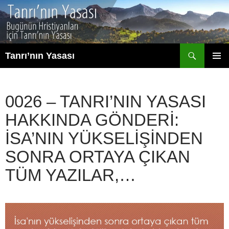
İçeriğe
atla
Ara
Tanrı’nın Yasası
BIRINCI
MENÜ
0026 – TANRI’NIN YASASI
HAKKINDA GÖNDERI:
İSA’NIN YÜKSELIŞINDEN
SONRA ORTAYA ÇIKAN
TÜM YAZILAR,…