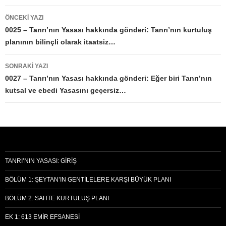
Yazı
ÖNCEKI YAZI
dolaşımı
0025 – Tanrı’nın Yasası hakkında gönderi: Tanrı’nın kurtuluş
planının bilinçli olarak itaatsiz…
SONRAKI YAZI
0027 – Tanrı’nın Yasası hakkında gönderi: Eğer biri Tanrı’nın
kutsal ve ebedi Yasasını geçersiz…
TANRI’NIN YASASI: GIRIŞ
BÖLÜM 1: ŞEYTAN’IN GENTILELERE KARŞI BÜYÜK PLANI
BÖLÜM 2: SAHTE KURTULUŞ PLANI
EK 1: 613 EMIR EFSANESI