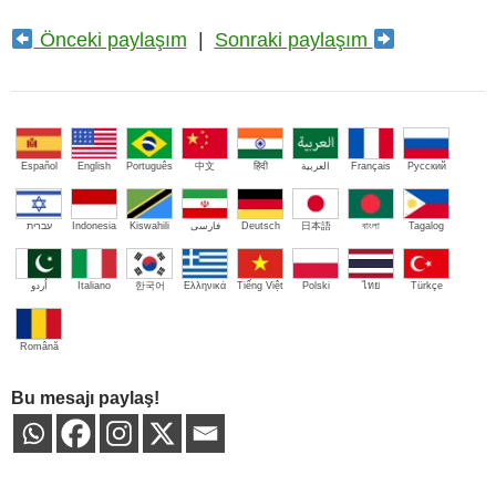
Önceki paylaşım
|
Sonraki paylaşım
Español
English
Português
中文
हिंदी
العربية
Français
Русский
עברית
Indonesia
Kiswahili
فارسی
Deutsch
日本語
বাংলা
Tagalog
اُردو
Italiano
한국어
Ελληνικά
Tiếng Việt
Polski
ไทย
Türkçe
Română
Bu mesajı paylaş!