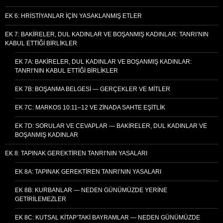
EK 6: HRISTIYANLAR İÇIN YASAKLANMIŞ ETLER
EK 7: BAKIRELER, DUL KADINLAR VE BOŞANMIŞ KADINLAR: TANRI’NIN
KABUL ETTIĞI BIRLIKLER
EK 7A: BAKIRELER, DUL KADINLAR VE BOŞANMIŞ KADINLAR:
TANRI’NIN KABUL ETTIĞI BIRLIKLER
EK 7B: BOŞANMA BELGESI — GERÇEKLER VE MITLER
EK 7C: MARKOS 10:11–12 VE ZINADA SAHTE EŞITLIK
EK 7D: SORULAR VE CEVAPLAR — BAKIRELER, DUL KADINLAR VE
BOŞANMIŞ KADINLAR
EK 8: TAPINAK GEREKTIREN TANRI’NIN YASALARI
EK 8A: TAPINAK GEREKTIREN TANRI’NIN YASALARI
EK 8B: KURBANLAR — NEDEN GÜNÜMÜZDE YERINE
GETIRILEMEZLER
EK 8C: KUTSAL KITAP’TAKI BAYRAMLAR — NEDEN GÜNÜMÜZDE