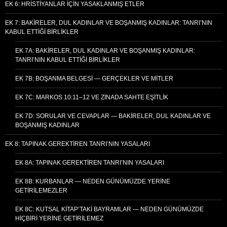
EK 6: HRISTIYANLAR İÇIN YASAKLANMIŞ ETLER
EK 7: BAKIRELER, DUL KADINLAR VE BOŞANMIŞ KADINLAR: TANRI’NIN
KABUL ETTIĞI BIRLIKLER
EK 7A: BAKIRELER, DUL KADINLAR VE BOŞANMIŞ KADINLAR:
TANRI’NIN KABUL ETTIĞI BIRLIKLER
EK 7B: BOŞANMA BELGESI — GERÇEKLER VE MITLER
EK 7C: MARKOS 10:11–12 VE ZINADA SAHTE EŞITLIK
EK 7D: SORULAR VE CEVAPLAR — BAKIRELER, DUL KADINLAR VE
BOŞANMIŞ KADINLAR
EK 8: TAPINAK GEREKTIREN TANRI’NIN YASALARI
EK 8A: TAPINAK GEREKTIREN TANRI’NIN YASALARI
EK 8B: KURBANLAR — NEDEN GÜNÜMÜZDE YERINE
GETIRILEMEZLER
EK 8C: KUTSAL KITAP’TAKI BAYRAMLAR — NEDEN GÜNÜMÜZDE
HIÇBIRI YERINE GETIRILEMEZ