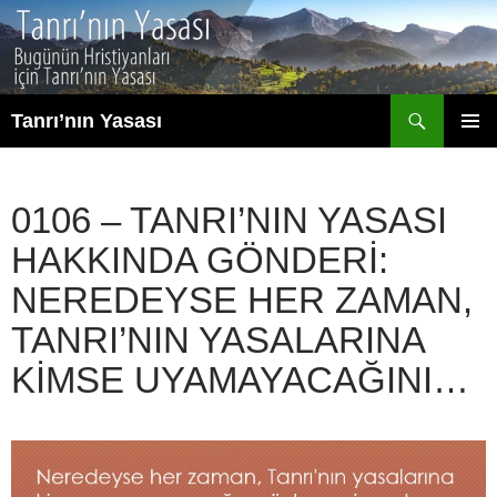
İçeriğe
atla
Ara
Tanrı’nın Yasası
BIRINCI
MENÜ
0106 – TANRI’NIN YASASI
HAKKINDA GÖNDERI:
NEREDEYSE HER ZAMAN,
TANRI’NIN YASALARINA
KIMSE UYAMAYACAĞINI…