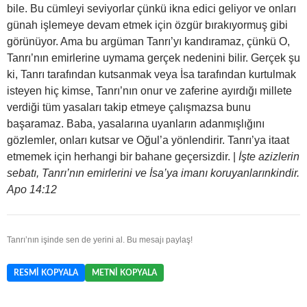
bile. Bu cümleyi seviyorlar çünkü ikna edici geliyor ve onları
günah işlemeye devam etmek için özgür bırakıyormuş gibi
görünüyor. Ama bu argüman Tanrı’yı kandıramaz, çünkü O,
Tanrı’nın emirlerine uymama gerçek nedenini bilir. Gerçek şu
ki, Tanrı tarafından kutsanmak veya İsa tarafından kurtulmak
isteyen hiç kimse, Tanrı’nın onur ve zaferine ayırdığı millete
verdiği tüm yasaları takip etmeye çalışmazsa bunu
başaramaz. Baba, yasalarına uyanların adanmışlığını
gözlemler, onları kutsar ve Oğul’a yönlendirir. Tanrı’ya itaat
etmemek için herhangi bir bahane geçersizdir. |
İşte azizlerin
sebatı, Tanrı’nın emirlerini ve İsa’ya imanı koruyanlarınkindir.
Apo 14:12
Tanrı’nın işinde sen de yerini al. Bu mesajı paylaş!
RESMI KOPYALA
METNI KOPYALA