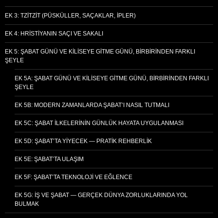
EK 3: TZITZIT (PÜSKÜLLER, SAÇAKLAR, İPLER)
EK 4: HRISTIYANIN SAÇI VE SAKALI
EK 5: ŞABAT GÜNÜ VE KILISEYE GITME GÜNÜ, BIRBIRINDEN FARKLI
ŞEYLE
EK 5A: ŞABAT GÜNÜ VE KILISEYE GITME GÜNÜ, BIRBIRINDEN FARKLI
ŞEYLE
EK 5B: MODERN ZAMANLARDA ŞABAT’I NASIL TUTMALI
EK 5C: ŞABAT İLKELERININ GÜNLÜK HAYATA UYGULANMASI
EK 5D: ŞABAT’TA YIYECEK — PRATIK REHBERLIK
EK 5E: ŞABAT’TA ULAŞIM
EK 5F: ŞABAT’TA TEKNOLOJI VE EĞLENCE
EK 5G: İŞ VE ŞABAT — GERÇEK DÜNYA ZORLUKLARINDA YOL
BULMAK