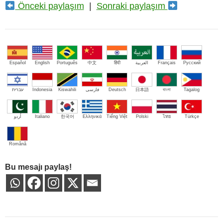
Önceki paylaşım
|
Sonraki paylaşım
Español
English
Português
中文
हिंदी
العربية
Français
Русский
עברית
Indonesia
Kiswahili
فارسی
Deutsch
日本語
বাংলা
Tagalog
اُردو
Italiano
한국어
Ελληνικά
Tiếng Việt
Polski
ไทย
Türkçe
Română
Bu mesajı paylaş!