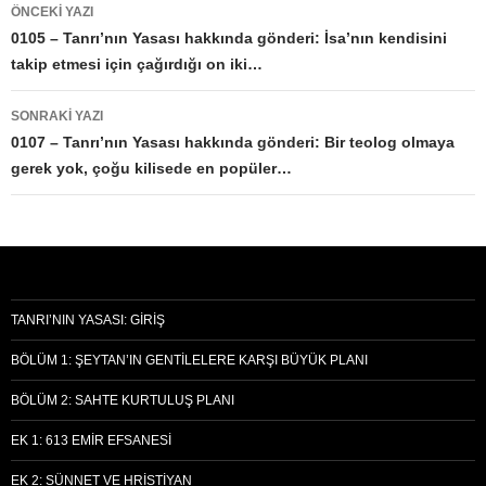
Yazı
ÖNCEKI YAZI
dolaşımı
0105 – Tanrı’nın Yasası hakkında gönderi: İsa’nın kendisini
takip etmesi için çağırdığı on iki…
SONRAKI YAZI
0107 – Tanrı’nın Yasası hakkında gönderi: Bir teolog olmaya
gerek yok, çoğu kilisede en popüler…
TANRI’NIN YASASI: GIRIŞ
BÖLÜM 1: ŞEYTAN’IN GENTILELERE KARŞI BÜYÜK PLANI
BÖLÜM 2: SAHTE KURTULUŞ PLANI
EK 1: 613 EMIR EFSANESI
EK 2: SÜNNET VE HRISTIYAN