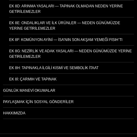
EK 8D: ARINMA YASALARI — TAPINAK OLMADAN NEDEN YERINE
GETIRILEMEZLER
EK 8E: ONDALIKLAR VE İLK ÜRÜNLER — NEDEN GÜNÜMÜZDE
YERINE GETIRILEMEZLER
EK 8F: KOMÜNYON AYINI — İSA’NIN SON AKŞAM YEMEĞI FISIH’TI
EK 8G: NEZIRLIK VE ADAK YASALARI — NEDEN GÜNÜMÜZDE YERINE
GETIRILEMEZLER
EK 8H: TAPINAKLA İLGILI KISMI VE SEMBOLIK İTAAT
EK 8I: ÇARMIH VE TAPINAK
GÜNLÜK MANEVI OKUMALAR
PAYLAŞMAK İÇIN SOSYAL GÖNDERILER
HAKKIMIZDA