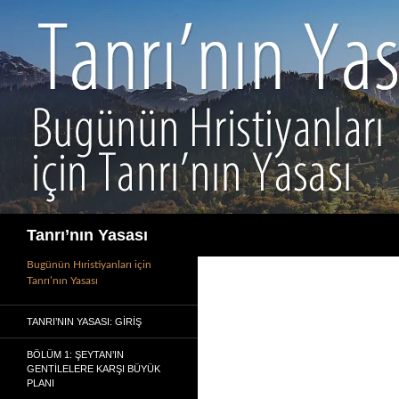
İçeriğe
atla
Ara
Tanrı’nın Yasası
Bugünün Hıristiyanları için
Tanrı’nın Yasası
TANRI’NIN YASASI: GIRIŞ
BÖLÜM 1: ŞEYTAN’IN
GENTILELERE KARŞI BÜYÜK
PLANI