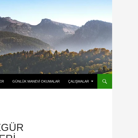
ER
GÜNLÜK MANEVI OKUMALAR
ÇALIŞMALAR
I
ZGÜR