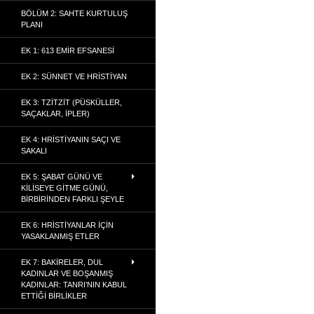
BÖLÜM 2: SAHTE KURTULUŞ
PLANI
EK 1: 613 EMIR EFSANESI
EK 2: SÜNNET VE HRISTIYAN
EK 3: TZITZIT (PÜSKÜLLER,
SAÇAKLAR, İPLER)
EK 4: HRISTIYANIN SAÇI VE
SAKALI
EK 5: ŞABAT GÜNÜ VE
KILISEYE GITME GÜNÜ,
BIRBIRINDEN FARKLI ŞEYLE
EK 6: HRISTIYANLAR İÇIN
YASAKLANMIŞ ETLER
EK 7: BAKIRELER, DUL
KADINLAR VE BOŞANMIŞ
KADINLAR: TANRI’NIN KABUL
ETTIĞI BIRLIKLER