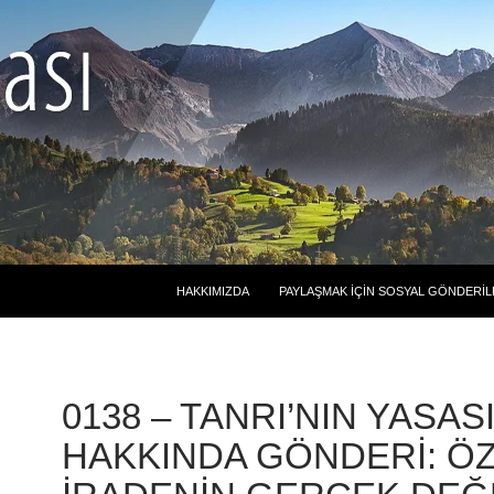
HAKKIMIZDA
PAYLAŞMAK İÇIN SOSYAL GÖNDERIL
0138 – TANRI’NIN YASAS
HAKKINDA GÖNDERI: Ö