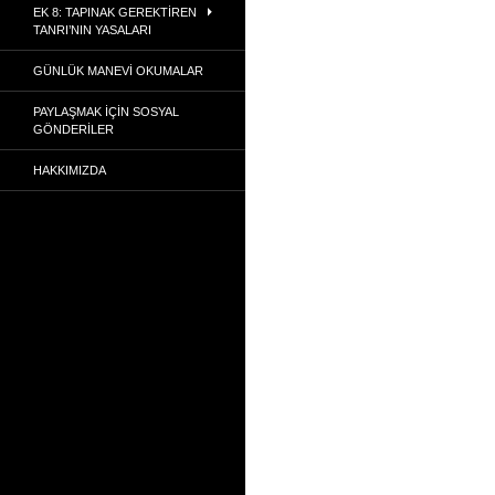
EK 8: TAPINAK GEREKTIREN
TANRI’NIN YASALARI
GÜNLÜK MANEVI OKUMALAR
PAYLAŞMAK İÇIN SOSYAL
GÖNDERILER
HAKKIMIZDA