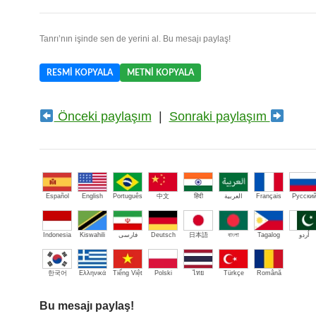
Tanrı’nın işinde sen de yerini al. Bu mesajı paylaş!
RESMI KOPYALA
METNI KOPYALA
Önceki paylaşım
|
Sonraki paylaşım
Español
English
Português
中文
हिंदी
العربية
Français
Русски
Indonesia
Kiswahili
فارسی
Deutsch
日本語
বাংলা
Tagalog
اُردو
한국어
Ελληνικά
Tiếng Việt
Polski
ไทย
Türkçe
Română
Bu mesajı paylaş!