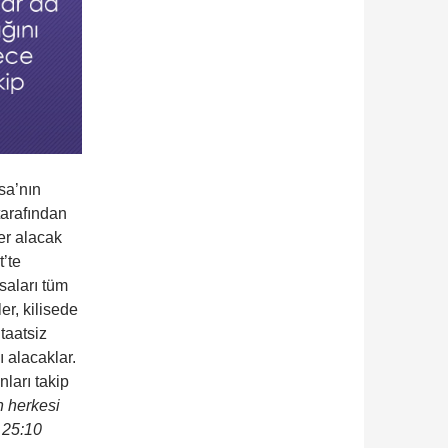
sa’nın
tarafından
er alacak
t’te
saları tüm
er, kilisede
taatsiz
ı alacaklar.
ları takip
n herkesi
r 25:10