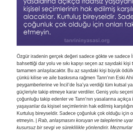
Özgür iradenin gerçek değeri sadece gökte ve sadece İ
bahsettiği dar yolu ve sıkı kapıyı seçen az sayıdaki kişi 
tamamen anlaşılacaktır. Bu az sayıdaki kişi büyük ödüll
çünkü kilise ve aile baskısına rağmen Tanrı’nın Eski Ahi
peygamberlerine ve İncil’de İsa’ya verdiği tüm kutsal ya
güçleriyle takip etmeye karar verdiler. Geniş yolu seçenl
çoğunluğu takip edenler ve Tanrı’nın yasalarına açıkça i
yaşayanlar da kişisel seçimlerinin hak edilmiş karşılığın
Kurtuluş bireyseldir. Sadece çoğunluk çok olduğu için on
etmeyin. |
Rab, anlaşmasını koruyan ve taleplerine uya
kusursuz bir sevgi ve süreklilikle yönlendirir. Mezmurla