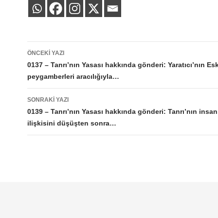
Yazı
ÖNCEKI YAZI
dolaşımı
0137 – Tanrı’nın Yasası hakkında gönderi: Yaratıcı’nın Eski
peygamberleri aracılığıyla…
SONRAKI YAZI
0139 – Tanrı’nın Yasası hakkında gönderi: Tanrı’nın insan 
ilişkisini düşüşten sonra…