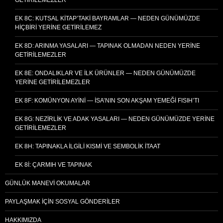
EK 8C: KUTSAL KITAP’TAKI BAYRAMLAR — NEDEN GÜNÜMÜZDE
HIÇBIRI YERINE GETIRILEMEZ
EK 8D: ARINMA YASALARI — TAPINAK OLMADAN NEDEN YERINE
GETIRILEMEZLER
EK 8E: ONDALIKLAR VE İLK ÜRÜNLER — NEDEN GÜNÜMÜZDE
YERINE GETIRILEMEZLER
EK 8F: KOMÜNYON AYINI — İSA’NIN SON AKŞAM YEMEĞI FISIH’TI
EK 8G: NEZIRLIK VE ADAK YASALARI — NEDEN GÜNÜMÜZDE YERINE
GETIRILEMEZLER
EK 8H: TAPINAKLA İLGILI KISMI VE SEMBOLIK İTAAT
EK 8I: ÇARMIH VE TAPINAK
GÜNLÜK MANEVI OKUMALAR
PAYLAŞMAK İÇIN SOSYAL GÖNDERILER
HAKKIMIZDA