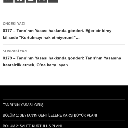
Yazı
ÖNCEKI YAZI
dolaşımı
0177 – Tanrı’nın Yasası hakkında gönderi: Eğer bir birey
kilisede “Kurtulmayı hak etmiyorum!”…
SONRAKI YAZI
0179 – Tanrı’nın Yasası hakkında gönderi: Tanrı’nın Yasasına
itaatsizlik etmek, O’na karşı isyan…
TANRI’NIN YASASI: GIRIŞ
BÖLÜM 1: ŞEYTAN’IN GENTILELERE KARŞI BÜYÜK PLANI
BÖLÜM 2: SAHTE KURTULUŞ PLANI