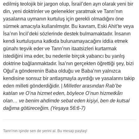
edilmiş teolojik bir jargon olup, İsrail’den ayrı olarak yeni bir
din, yeni doktrinler ve gelenekler yaratmak ve Tanrı’nın
yasalarına uymanın kurtuluş için gerekli olmadığını öne
sürmek amacıyla kullanılmıştır. Bu kavram, Eski Ahit’te veya
İsa’nın İncil’deki sözlerinde destek bulmamaktadır. İnsanın
kendi kurtuluşuna katkıda bulunamayacağını iddia etmek
günahı teşvik eder ve Tanrı’nın itaatsizleri kurtarmak
istediğini ima eder, bu nedenle birçok yabancı bu yanlış
doktrine bağlanmaktadır. İsa’nın gerçekten öğrettiği şey, bizi
Oğul’a gönderenin Baba olduğu ve Baba’nın yalnızca
kendisine sonsuz bir antlaşmayla ayırdığı ve yasalarını takip
eden milleti gönderdiğidir. |
Milletler arasından Rab’be
katılan ve O’na hizmet eden, böylece O’nun hizmetkârı
olan… ve benim ahdimde sebat eden kişiyi, ben de kutsal
dağıma götüreceğim. (Yeşaya 56:6-7)
Tanrı’nın işinde sen de yerini al. Bu mesajı paylaş!