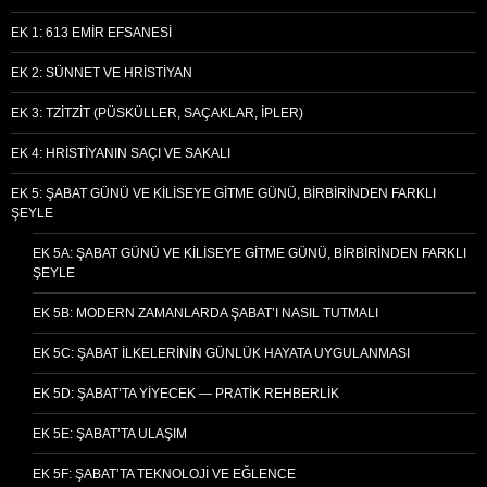
EK 1: 613 EMIR EFSANESI
EK 2: SÜNNET VE HRISTIYAN
EK 3: TZITZIT (PÜSKÜLLER, SAÇAKLAR, İPLER)
EK 4: HRISTIYANIN SAÇI VE SAKALI
EK 5: ŞABAT GÜNÜ VE KILISEYE GITME GÜNÜ, BIRBIRINDEN FARKLI
ŞEYLE
EK 5A: ŞABAT GÜNÜ VE KILISEYE GITME GÜNÜ, BIRBIRINDEN FARKLI
ŞEYLE
EK 5B: MODERN ZAMANLARDA ŞABAT’I NASIL TUTMALI
EK 5C: ŞABAT İLKELERININ GÜNLÜK HAYATA UYGULANMASI
EK 5D: ŞABAT’TA YIYECEK — PRATIK REHBERLIK
EK 5E: ŞABAT’TA ULAŞIM
EK 5F: ŞABAT’TA TEKNOLOJI VE EĞLENCE