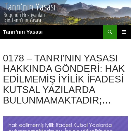
İçeriğe
atla
Ara
Tanrı’nın Yasası
BIRINCI
MENÜ
0178 – TANRI’NIN YASASI
HAKKINDA GÖNDERI: HAK
EDILMEMIŞ IYILIK IFADESI
KUTSAL YAZILARDA
BULUNMAMAKTADIR;…