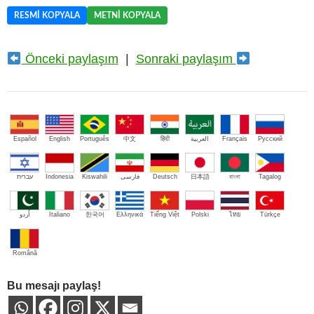
RESMI KOPYALA
METNI KOPYALA
Önceki paylaşım
|
Sonraki paylaşım
Español
English
Português
中文
हिंदी
العربية
Français
Русский
עברית
Indonesia
Kiswahili
فارسی
Deutsch
日本語
বাংলা
Tagalog
اُردو
Italiano
한국어
Ελληνικά
Tiếng Việt
Polski
ไทย
Türkçe
Română
Bu mesajı paylaş!