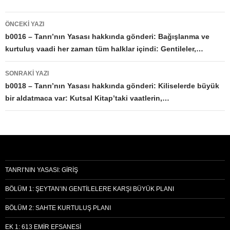
Yazı
ÖNCEKI YAZI
dolaşımı
b0016 – Tanrı’nın Yasası hakkında gönderi: Bağışlanma ve
kurtuluş vaadi her zaman tüm halklar içindi: Gentileler,…
SONRAKI YAZI
b0018 – Tanrı’nın Yasası hakkında gönderi: Kiliselerde büyük
bir aldatmaca var: Kutsal Kitap’taki vaatlerin,…
TANRI’NIN YASASI: GIRIŞ
BÖLÜM 1: ŞEYTAN’IN GENTILELERE KARŞI BÜYÜK PLANI
BÖLÜM 2: SAHTE KURTULUŞ PLANI
EK 1: 613 EMIR EFSANESI