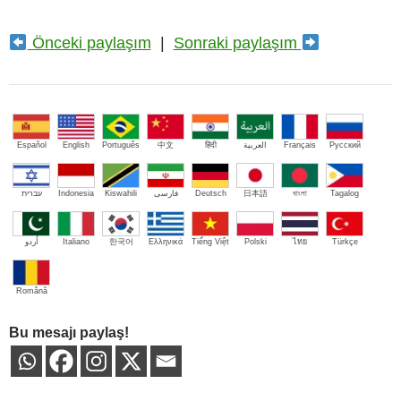
Önceki paylaşım
|
Sonraki paylaşım
Español
English
Português
中文
हिंदी
العربية
Français
Русский
עברית
Indonesia
Kiswahili
فارسی
Deutsch
日本語
বাংলা
Tagalog
اُردو
Italiano
한국어
Ελληνικά
Tiếng Việt
Polski
ไทย
Türkçe
Română
Bu mesajı paylaş!