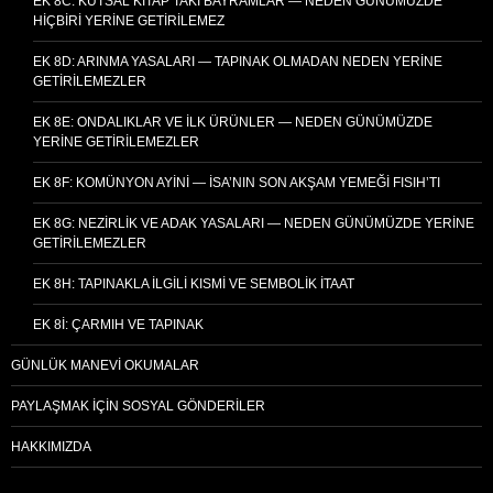
EK 8C: KUTSAL KITAP’TAKI BAYRAMLAR — NEDEN GÜNÜMÜZDE
HIÇBIRI YERINE GETIRILEMEZ
EK 8D: ARINMA YASALARI — TAPINAK OLMADAN NEDEN YERINE
GETIRILEMEZLER
EK 8E: ONDALIKLAR VE İLK ÜRÜNLER — NEDEN GÜNÜMÜZDE
YERINE GETIRILEMEZLER
EK 8F: KOMÜNYON AYINI — İSA’NIN SON AKŞAM YEMEĞI FISIH’TI
EK 8G: NEZIRLIK VE ADAK YASALARI — NEDEN GÜNÜMÜZDE YERINE
GETIRILEMEZLER
EK 8H: TAPINAKLA İLGILI KISMI VE SEMBOLIK İTAAT
EK 8I: ÇARMIH VE TAPINAK
GÜNLÜK MANEVI OKUMALAR
PAYLAŞMAK İÇIN SOSYAL GÖNDERILER
HAKKIMIZDA