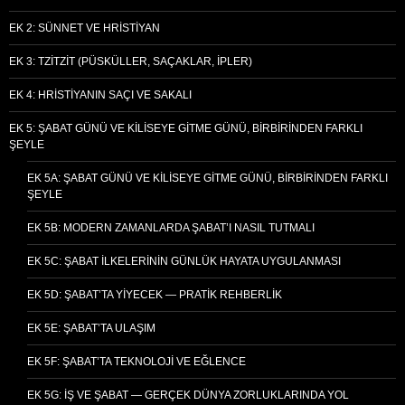
EK 2: SÜNNET VE HRISTIYAN
EK 3: TZITZIT (PÜSKÜLLER, SAÇAKLAR, İPLER)
EK 4: HRISTIYANIN SAÇI VE SAKALI
EK 5: ŞABAT GÜNÜ VE KILISEYE GITME GÜNÜ, BIRBIRINDEN FARKLI
ŞEYLE
EK 5A: ŞABAT GÜNÜ VE KILISEYE GITME GÜNÜ, BIRBIRINDEN FARKLI
ŞEYLE
EK 5B: MODERN ZAMANLARDA ŞABAT’I NASIL TUTMALI
EK 5C: ŞABAT İLKELERININ GÜNLÜK HAYATA UYGULANMASI
EK 5D: ŞABAT’TA YIYECEK — PRATIK REHBERLIK
EK 5E: ŞABAT’TA ULAŞIM
EK 5F: ŞABAT’TA TEKNOLOJI VE EĞLENCE
EK 5G: İŞ VE ŞABAT — GERÇEK DÜNYA ZORLUKLARINDA YOL