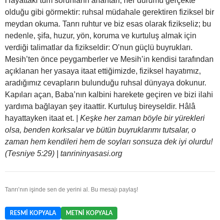
Hayattaki tüm sorunların anahtarı, her durumu gerçekte
olduğu gibi görmektir: ruhsal müdahale gerektiren fiziksel bir
meydan okuma. Tanrı ruhtur ve biz esas olarak fizikseliz; bu
nedenle, şifa, huzur, yön, koruma ve kurtuluş almak için
verdiği talimatlar da fizikseldir: O’nun güçlü buyrukları.
Mesih’ten önce peygamberler ve Mesih’in kendisi tarafından
açıklanan her yasaya itaat ettiğimizde, fiziksel hayatımız,
aradığımız cevapların bulunduğu ruhsal dünyaya dokunur.
Kapıları açan, Baba’nın kalbini harekete geçiren ve bizi ilahi
yardıma bağlayan şey itaattir. Kurtuluş bireyseldir. Hâlâ
hayattayken itaat et. |
Keşke her zaman böyle bir yürekleri
olsa, benden korksalar ve bütün buyruklarımı tutsalar, o
zaman hem kendileri hem de soyları sonsuza dek iyi olurdu!
(Tesniye 5:29) | tanrininyasasi.org
Tanrı’nın işinde sen de yerini al. Bu mesajı paylaş!
RESMI KOPYALA
METNI KOPYALA