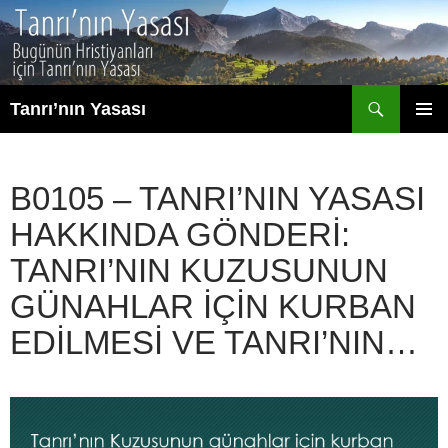
İçeriğe
atla
Ara
Tanrı’nın Yasası
BIRINCI
MENÜ
B0105 – TANRI’NIN YASASI
HAKKINDA GÖNDERI:
TANRI’NIN KUZUSUNUN
GÜNAHLAR IÇIN KURBAN
EDILMESI VE TANRI’NIN…