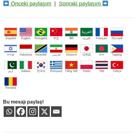
Önceki paylaşım
|
Sonraki paylaşım
Español
English
Português
中文
हिंदी
العربية
Français
Русский
עברית
Indonesia
Kiswahili
فارسی
Deutsch
日本語
বাংলা
Tagalog
اُردو
Italiano
한국어
Ελληνικά
Tiếng Việt
Polski
ไทย
Türkçe
Română
Bu mesajı paylaş!