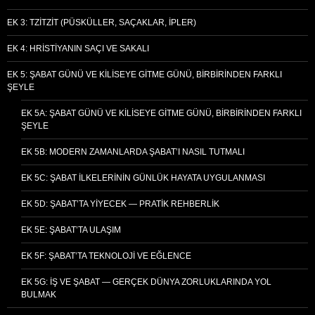
EK 3: TZITZIT (PÜSKÜLLER, SAÇAKLAR, İPLER)
EK 4: HRISTIYANIN SAÇI VE SAKALI
EK 5: ŞABAT GÜNÜ VE KILISEYE GITME GÜNÜ, BIRBIRINDEN FARKLI
ŞEYLE
EK 5A: ŞABAT GÜNÜ VE KILISEYE GITME GÜNÜ, BIRBIRINDEN FARKLI
ŞEYLE
EK 5B: MODERN ZAMANLARDA ŞABAT’I NASIL TUTMALI
EK 5C: ŞABAT İLKELERININ GÜNLÜK HAYATA UYGULANMASI
EK 5D: ŞABAT’TA YIYECEK — PRATIK REHBERLIK
EK 5E: ŞABAT’TA ULAŞIM
EK 5F: ŞABAT’TA TEKNOLOJI VE EĞLENCE
EK 5G: İŞ VE ŞABAT — GERÇEK DÜNYA ZORLUKLARINDA YOL
BULMAK