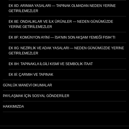
EK 8D: ARINMA YASALARI — TAPINAK OLMADAN NEDEN YERINE
GETIRILEMEZLER
EK 8E: ONDALIKLAR VE İLK ÜRÜNLER — NEDEN GÜNÜMÜZDE
YERINE GETIRILEMEZLER
EK 8F: KOMÜNYON AYINI — İSA’NIN SON AKŞAM YEMEĞI FISIH’TI
EK 8G: NEZIRLIK VE ADAK YASALARI — NEDEN GÜNÜMÜZDE YERINE
GETIRILEMEZLER
EK 8H: TAPINAKLA İLGILI KISMI VE SEMBOLIK İTAAT
EK 8I: ÇARMIH VE TAPINAK
GÜNLÜK MANEVI OKUMALAR
PAYLAŞMAK İÇIN SOSYAL GÖNDERILER
HAKKIMIZDA