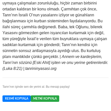
uymaya çalışmaları zorunluluğu, hiçbir zaman birbirini
ortadan kaldıran bir konu olmadı. Çarmıhtan çok önce,
Tanrı’nın İsraili O’nun yasalarını izliyor ve günahların
bağışlanması için kurban sisteminden faydalanıyordu. Bu
ilahi süreç çarmıhla değişmedi. Baba, tek Oğlunu, bilerek
Yasasını görmezden gelen isyancıları kurtarmak için değil,
tüm yüreğiyle İsrail’e verilen tüm buyruklara uymaya çalışan
sadıkları kurtarmak için gönderdi; Tanrı’nın kendisi için
sünnetin sonsuz antlaşmasıyla ayırdığı ulus. Bu kurtuluş
planı mantıklıdır çünkü gerçektir. |
Annem ve kardeşlerim,
Tanrı’nın sözünü [Eski Ahit] işiten ve onu yerine getirenlerdir.
(Luka 8:21) | tanrininyasasi.org
Tanrı’nın işinde sen de yerini al. Bu mesajı paylaş!
RESMI KOPYALA
METNI KOPYALA