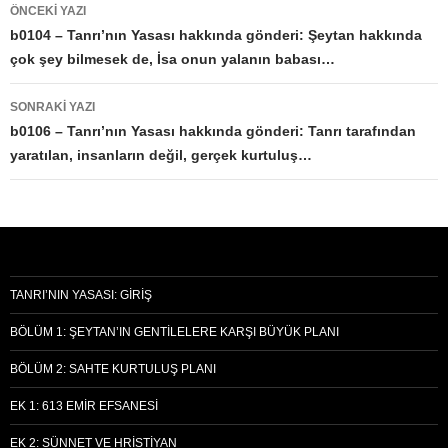
Yazı
ÖNCEKI YAZI
dolaşımı
b0104 – Tanrı’nın Yasası hakkında gönderi: Şeytan hakkında
çok şey bilmesek de, İsa onun yalanın babası…
SONRAKI YAZI
b0106 – Tanrı’nın Yasası hakkında gönderi: Tanrı tarafından
yaratılan, insanların değil, gerçek kurtuluş…
TANRI’NIN YASASI: GIRIŞ
BÖLÜM 1: ŞEYTAN’IN GENTILELERE KARŞI BÜYÜK PLANI
BÖLÜM 2: SAHTE KURTULUŞ PLANI
EK 1: 613 EMIR EFSANESI
EK 2: SÜNNET VE HRISTIYAN