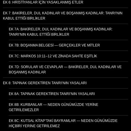
EK 6: HRISTIYANLAR İÇIN YASAKLANMIŞ ETLER
EK 7: BAKIRELER, DUL KADINLAR VE BOŞANMIŞ KADINLAR: TANRI’NIN
KABUL ETTIĞI BIRLIKLER
EK 7A: BAKIRELER, DUL KADINLAR VE BOŞANMIŞ KADINLAR:
TANRI’NIN KABUL ETTIĞI BIRLIKLER
EK 7B: BOŞANMA BELGESI — GERÇEKLER VE MITLER
EK 7C: MARKOS 10:11–12 VE ZINADA SAHTE EŞITLIK
EK 7D: SORULAR VE CEVAPLAR — BAKIRELER, DUL KADINLAR VE
BOŞANMIŞ KADINLAR
EK 8: TAPINAK GEREKTIREN TANRI’NIN YASALARI
EK 8A: TAPINAK GEREKTIREN TANRI’NIN YASALARI
EK 8B: KURBANLAR — NEDEN GÜNÜMÜZDE YERINE
GETIRILEMEZLER
EK 8C: KUTSAL KITAP’TAKI BAYRAMLAR — NEDEN GÜNÜMÜZDE
HIÇBIRI YERINE GETIRILEMEZ