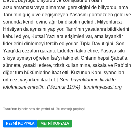
Davut, buyruğu biliyordu ve komşusunun olanı
arzulamaması veya almaması gerektiğini de biliyordu, ama
Tanrı’nın güçlü ve değişmeyen Yasasını görmezden geldi ve
sonunda kendi evine ağır bir disiplin getirdi. Milyonlarca
Hristiyan da aynısını yapıyor: Tanrı’nın yasalarını bildiklerini
kabul ediyor, Kutsal Yazılara erişimleri var, ama isyankâr
liderlerini dinlemeyi tercih ediyorlar. Tıpkı Davut gibi, Son
Yargı’da cezaları garanti. Liderleri takip etme; Yasaya sıkı
sıkıya uymayı öğreten İsa’yı takip et. Onların hepsi Şabat’a,
sünnete, yasaklı etlere, tzitzit kullanımına, sakala ve Rab’bin
diğer tüm hükümlerine itaat etti. Kuzunun Kanı isyancıları
örtmez; yaşarken itaat et. |
Sen, buyruklarının titizlikle
tutulmasını emrettin. (Mezmur 119:4) | tanrininyasasi.org
Tanrı’nın işinde sen de yerini al. Bu mesajı paylaş!
RESMI KOPYALA
METNI KOPYALA