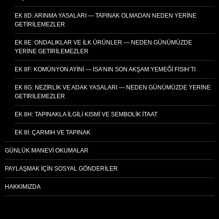
EK 8D: ARINMA YASALARI — TAPINAK OLMADAN NEDEN YERINE
GETIRILEMEZLER
EK 8E: ONDALIKLAR VE İLK ÜRÜNLER — NEDEN GÜNÜMÜZDE
YERINE GETIRILEMEZLER
EK 8F: KOMÜNYON AYINI — İSA’NIN SON AKŞAM YEMEĞI FISIH’TI
EK 8G: NEZIRLIK VE ADAK YASALARI — NEDEN GÜNÜMÜZDE YERINE
GETIRILEMEZLER
EK 8H: TAPINAKLA İLGILI KISMI VE SEMBOLIK İTAAT
EK 8I: ÇARMIH VE TAPINAK
GÜNLÜK MANEVI OKUMALAR
PAYLAŞMAK İÇIN SOSYAL GÖNDERILER
HAKKIMIZDA