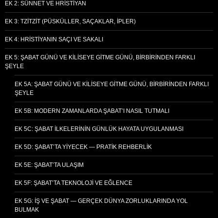
EK 2: SÜNNET VE HRISTIYAN
EK 3: TZITZIT (PÜSKÜLLER, SAÇAKLAR, İPLER)
EK 4: HRISTIYANIN SAÇI VE SAKALI
EK 5: ŞABAT GÜNÜ VE KILISEYE GITME GÜNÜ, BIRBIRINDEN FARKLI
ŞEYLE
EK 5A: ŞABAT GÜNÜ VE KILISEYE GITME GÜNÜ, BIRBIRINDEN FARKLI
ŞEYLE
EK 5B: MODERN ZAMANLARDA ŞABAT’I NASIL TUTMALI
EK 5C: ŞABAT İLKELERININ GÜNLÜK HAYATA UYGULANMASI
EK 5D: ŞABAT’TA YIYECEK — PRATIK REHBERLIK
EK 5E: ŞABAT’TA ULAŞIM
EK 5F: ŞABAT’TA TEKNOLOJI VE EĞLENCE
EK 5G: İŞ VE ŞABAT — GERÇEK DÜNYA ZORLUKLARINDA YOL
BULMAK