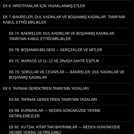
EK 6: HRISTIYANLAR İÇIN YASAKLANMIŞ ETLER
EK 7: BAKIRELER, DUL KADINLAR VE BOŞANMIŞ KADINLAR: TANRI’NIN
KABUL ETTIĞI BIRLIKLER
EK 7A: BAKIRELER, DUL KADINLAR VE BOŞANMIŞ KADINLAR:
TANRI’NIN KABUL ETTIĞI BIRLIKLER
EK 7B: BOŞANMA BELGESI — GERÇEKLER VE MITLER
EK 7C: MARKOS 10:11–12 VE ZINADA SAHTE EŞITLIK
EK 7D: SORULAR VE CEVAPLAR — BAKIRELER, DUL KADINLAR VE
BOŞANMIŞ KADINLAR
EK 8: TAPINAK GEREKTIREN TANRI’NIN YASALARI
EK 8A: TAPINAK GEREKTIREN TANRI’NIN YASALARI
EK 8B: KURBANLAR — NEDEN GÜNÜMÜZDE YERINE
GETIRILEMEZLER
EK 8C: KUTSAL KITAP’TAKI BAYRAMLAR — NEDEN GÜNÜMÜZDE
HIÇBIRI YERINE GETIRILEMEZ