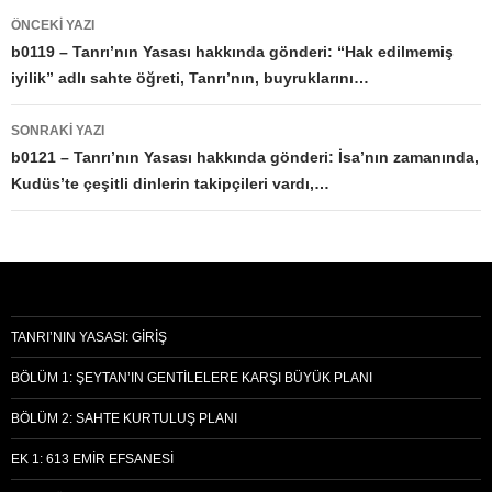
Yazı
ÖNCEKI YAZI
dolaşımı
b0119 – Tanrı’nın Yasası hakkında gönderi: “Hak edilmemiş
iyilik” adlı sahte öğreti, Tanrı’nın, buyruklarını…
SONRAKI YAZI
b0121 – Tanrı’nın Yasası hakkında gönderi: İsa’nın zamanında,
Kudüs’te çeşitli dinlerin takipçileri vardı,…
TANRI’NIN YASASI: GIRIŞ
BÖLÜM 1: ŞEYTAN’IN GENTILELERE KARŞI BÜYÜK PLANI
BÖLÜM 2: SAHTE KURTULUŞ PLANI
EK 1: 613 EMIR EFSANESI