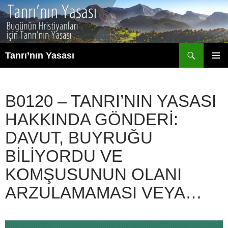
İçeriğe
atla
Ara
Tanrı’nın Yasası
BIRINCI
MENÜ
B0120 – TANRI’NIN YASASI
HAKKINDA GÖNDERI:
DAVUT, BUYRUĞU
BILIYORDU VE
KOMŞUSUNUN OLANI
ARZULAMAMASI VEYA…