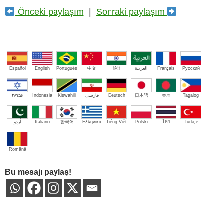
Önceki paylaşım
|
Sonraki paylaşım
Español
English
Português
中文
हिंदी
العربية
Français
Русский
עברית
Indonesia
Kiswahili
فارسی
Deutsch
日本語
বাংলা
Tagalog
اُردو
Italiano
한국어
Ελληνικά
Tiếng Việt
Polski
ไทย
Türkçe
Română
Bu mesajı paylaş!