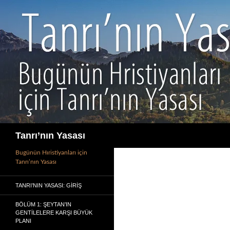
İçeriğe
atla
Ara
Tanrı’nın Yasası
Bugünün Hıristiyanları için
Tanrı’nın Yasası
TANRI’NIN YASASI: GIRIŞ
BÖLÜM 1: ŞEYTAN’IN
GENTILELERE KARŞI BÜYÜK
PLANI