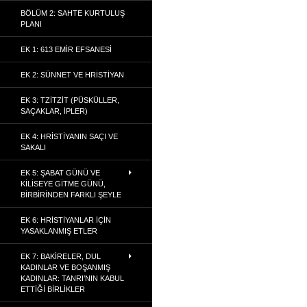
BÖLÜM 2: SAHTE KURTULUŞ
PLANI
EK 1: 613 EMIR EFSANESI
EK 2: SÜNNET VE HRISTIYAN
EK 3: TZITZIT (PÜSKÜLLER,
SAÇAKLAR, İPLER)
EK 4: HRISTIYANIN SAÇI VE
SAKALI
EK 5: ŞABAT GÜNÜ VE
KILISEYE GITME GÜNÜ,
BIRBIRINDEN FARKLI ŞEYLE
EK 6: HRISTIYANLAR İÇIN
YASAKLANMIŞ ETLER
EK 7: BAKIRELER, DUL
KADINLAR VE BOŞANMIŞ
KADINLAR: TANRI’NIN KABUL
ETTIĞI BIRLIKLER