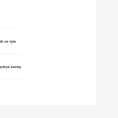
i ve işte
açıkça savaş