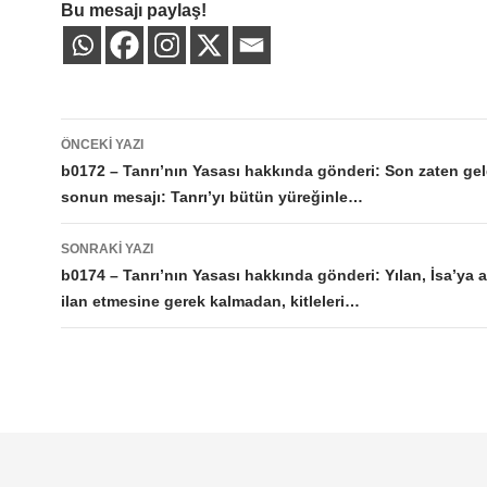
Bu mesajı paylaş!
Yazı
ÖNCEKI YAZI
dolaşımı
b0172 – Tanrı’nın Yasası hakkında gönderi: Son zaten geld
sonun mesajı: Tanrı’yı bütün yüreğinle…
SONRAKI YAZI
b0174 – Tanrı’nın Yasası hakkında gönderi: Yılan, İsa’ya 
ilan etmesine gerek kalmadan, kitleleri…