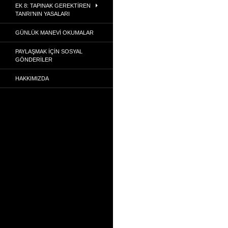
EK 8: TAPINAK GEREKTIREN
TANRI’NIN YASALARI
GÜNLÜK MANEVI OKUMALAR
PAYLAŞMAK İÇIN SOSYAL
GÖNDERILER
HAKKIMIZDA