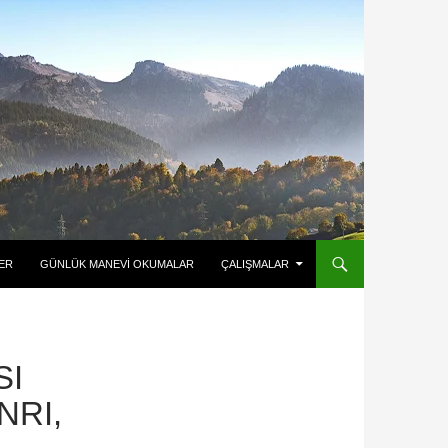
ER
GÜNLÜK MANEVI OKUMALAR
ÇALIŞMALAR
SI
NRI,