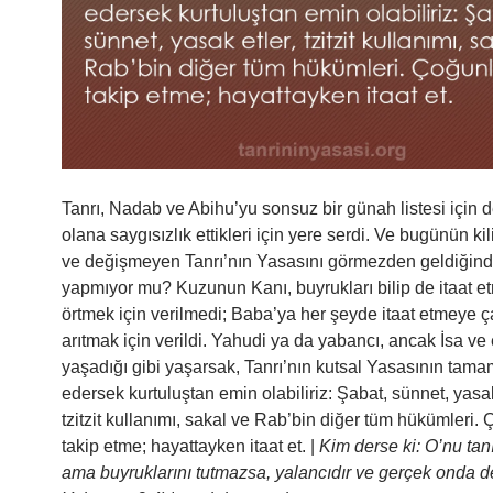
Tanrı, Nadab ve Abihu’yu sonsuz bir günah listesi için de
olana saygısızlık ettikleri için yere serdi. Ve bugünün kil
ve değişmeyen Tanrı’nın Yasasını görmezden geldiğind
yapmıyor mu? Kuzunun Kanı, buyrukları bilip de itaat e
örtmek için verilmedi; Baba’ya her şeyde itaat etmeye ça
arıtmak için verildi. Yahudi ya da yabancı, ancak İsa ve e
yaşadığı gibi yaşarsak, Tanrı’nın kutsal Yasasının tamam
edersek kurtuluştan emin olabiliriz: Şabat, sünnet, yasak
tzitzit kullanımı, sakal ve Rab’bin diğer tüm hükümleri.
takip etme; hayattayken itaat et. |
Kim derse ki: O’nu tan
ama buyruklarını tutmazsa, yalancıdır ve gerçek onda değ