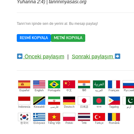
Yuhanna 2:4) | tanrininyasasi.org
Tanrı’nın işinde sen de yerini al. Bu mesajı paylaş!
RESMI KOPYALA
METNI KOPYALA
Önceki paylaşım
|
Sonraki paylaşım
Español
English
Português
中文
हिंदी
العربية
Français
Русски
Indonesia
Kiswahili
فارسی
Deutsch
日本語
বাংলা
Tagalog
اُردو
한국어
Ελληνικά
Tiếng Việt
Polski
ไทย
Türkçe
Română