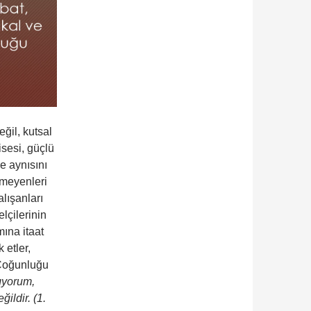
ğil, kutsal
isesi, güçlü
e aynısını
tmeyenleri
lışanları
lçilerinin
ına itaat
 etler,
 Çoğunluğu
ıyorum,
ildir. (1.