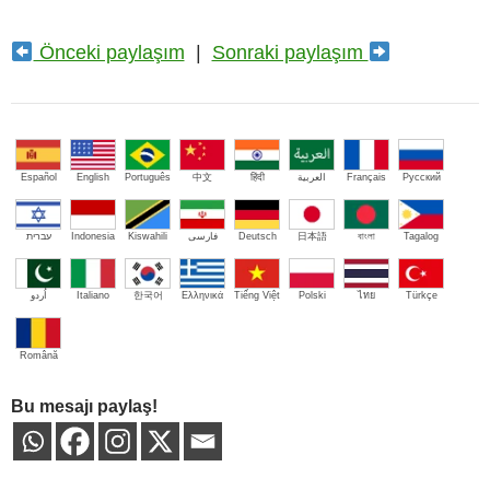
Önceki paylaşım
|
Sonraki paylaşım
Español
English
Português
中文
हिंदी
العربية
Français
Русский
עברית
Indonesia
Kiswahili
فارسی
Deutsch
日本語
বাংলা
Tagalog
اُردو
Italiano
한국어
Ελληνικά
Tiếng Việt
Polski
ไทย
Türkçe
Română
Bu mesajı paylaş!