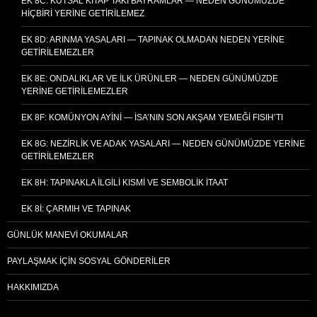
EK 8C: KUTSAL KITAP’TAKI BAYRAMLAR — NEDEN GÜNÜMÜZDE
HIÇBIRI YERINE GETIRILEMEZ
EK 8D: ARINMA YASALARI — TAPINAK OLMADAN NEDEN YERINE
GETIRILEMEZLER
EK 8E: ONDALIKLAR VE İLK ÜRÜNLER — NEDEN GÜNÜMÜZDE
YERINE GETIRILEMEZLER
EK 8F: KOMÜNYON AYINI — İSA’NIN SON AKŞAM YEMEĞI FISIH’TI
EK 8G: NEZIRLIK VE ADAK YASALARI — NEDEN GÜNÜMÜZDE YERINE
GETIRILEMEZLER
EK 8H: TAPINAKLA İLGILI KISMI VE SEMBOLIK İTAAT
EK 8I: ÇARMIH VE TAPINAK
GÜNLÜK MANEVI OKUMALAR
PAYLAŞMAK İÇIN SOSYAL GÖNDERILER
HAKKIMIZDA