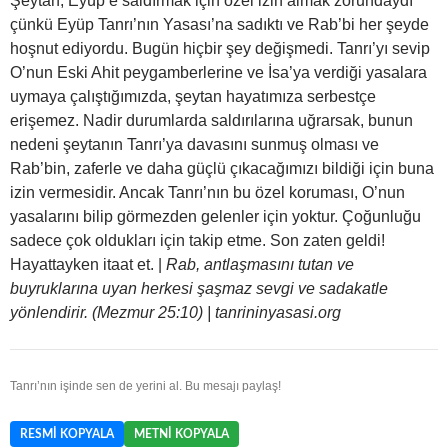
Şeytan, Eyüp’e saldırmak için özel izin almak zorundaydı
çünkü Eyüp Tanrı’nın Yasası’na sadıktı ve Rab’bi her şeyde
hoşnut ediyordu. Bugün hiçbir şey değişmedi. Tanrı’yı sevip
O’nun Eski Ahit peygamberlerine ve İsa’ya verdiği yasalara
uymaya çalıştığımızda, şeytan hayatımıza serbestçe
erişemez. Nadir durumlarda saldırılarına uğrarsak, bunun
nedeni şeytanın Tanrı’ya davasını sunmuş olması ve
Rab’bin, zaferle ve daha güçlü çıkacağımızı bildiği için buna
izin vermesidir. Ancak Tanrı’nın bu özel koruması, O’nun
yasalarını bilip görmezden gelenler için yoktur. Çoğunluğu
sadece çok oldukları için takip etme. Son zaten geldi!
Hayattayken itaat et. |
Rab, antlaşmasını tutan ve
buyruklarına uyan herkesi şaşmaz sevgi ve sadakatle
yönlendirir. (Mezmur 25:10) | tanrininyasasi.org
Tanrı’nın işinde sen de yerini al. Bu mesajı paylaş!
RESMI KOPYALA
METNI KOPYALA