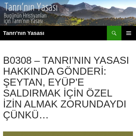
İçeriğe
atla
Ara
Tanrı’nın Yasası
BIRINCI
MENÜ
B0308 – TANRI’NIN YASASI
HAKKINDA GÖNDERI:
ŞEYTAN, EYÜP’E
SALDIRMAK IÇIN ÖZEL
IZIN ALMAK ZORUNDAYDI
ÇÜNKÜ…