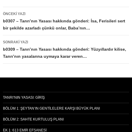
Yazı
ÖNCEKI YAZI
dolaşımı
b0307 – Tanrı’nın Yasası hakkında gönderi: İsa, Ferisileri sert
bir şekilde azarladı çünkü onlar, Baba’nın…
SONRAKI YAZI
b0309 – Tanrı’nın Yasası hakkında gönderi: Yüzyıllardır kilise,
Tanrı’nın yasalarına uymaya karar veren…
TANRI’NIN YASASI: GIRIŞ
BÖLÜM 1: ŞEYTAN’IN GENTILELERE KARŞI BÜYÜK PLANI
BÖLÜM 2: SAHTE KURTULUŞ PLANI
EK 1: 613 EMIR EFSANESI