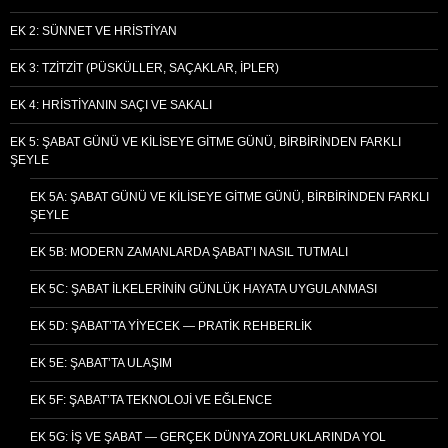
EK 2: SÜNNET VE HRISTIYAN
EK 3: TZITZIT (PÜSKÜLLER, SAÇAKLAR, İPLER)
EK 4: HRISTIYANIN SAÇI VE SAKALI
EK 5: ŞABAT GÜNÜ VE KILISEYE GITME GÜNÜ, BIRBIRINDEN FARKLI
ŞEYLE
EK 5A: ŞABAT GÜNÜ VE KILISEYE GITME GÜNÜ, BIRBIRINDEN FARKLI
ŞEYLE
EK 5B: MODERN ZAMANLARDA ŞABAT’I NASIL TUTMALI
EK 5C: ŞABAT İLKELERININ GÜNLÜK HAYATA UYGULANMASI
EK 5D: ŞABAT’TA YIYECEK — PRATIK REHBERLIK
EK 5E: ŞABAT’TA ULAŞIM
EK 5F: ŞABAT’TA TEKNOLOJI VE EĞLENCE
EK 5G: İŞ VE ŞABAT — GERÇEK DÜNYA ZORLUKLARINDA YOL