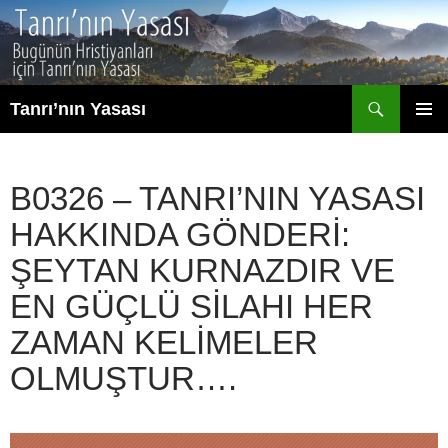
İçeriğe
atla
Ara
Tanrı’nın Yasası
BIRINCI
MENÜ
B0326 – TANRI’NIN YASASI
HAKKINDA GÖNDERI:
ŞEYTAN KURNAZDIR VE
EN GÜÇLÜ SILAHI HER
ZAMAN KELIMELER
OLMUŞTUR….