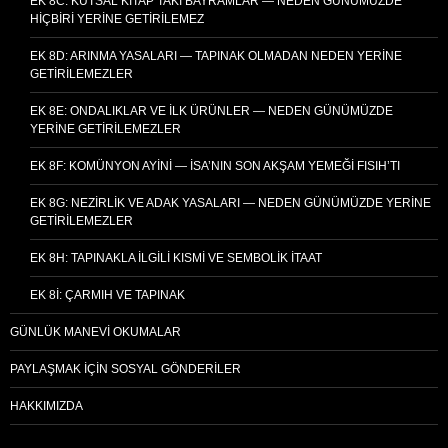
EK 8C: KUTSAL KITAP’TAKI BAYRAMLAR — NEDEN GÜNÜMÜZDE
HIÇBIRI YERINE GETIRILEMEZ
EK 8D: ARINMA YASALARI — TAPINAK OLMADAN NEDEN YERINE
GETIRILEMEZLER
EK 8E: ONDALIKLAR VE İLK ÜRÜNLER — NEDEN GÜNÜMÜZDE
YERINE GETIRILEMEZLER
EK 8F: KOMÜNYON AYINI — İSA’NIN SON AKŞAM YEMEĞI FISIH’TI
EK 8G: NEZIRLIK VE ADAK YASALARI — NEDEN GÜNÜMÜZDE YERINE
GETIRILEMEZLER
EK 8H: TAPINAKLA İLGILI KISMI VE SEMBOLIK İTAAT
EK 8I: ÇARMIH VE TAPINAK
GÜNLÜK MANEVI OKUMALAR
PAYLAŞMAK İÇIN SOSYAL GÖNDERILER
HAKKIMIZDA