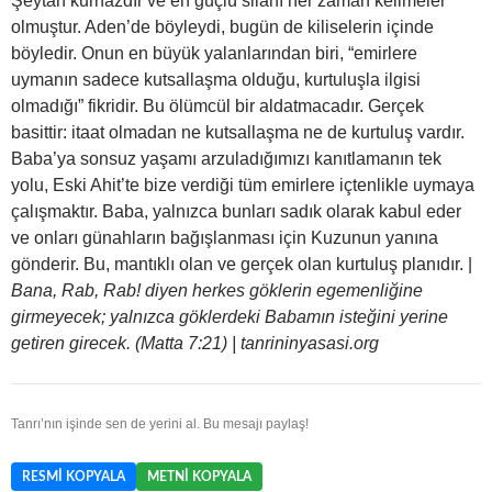
Şeytan kurnazdır ve en güçlü silahı her zaman kelimeler
olmuştur. Aden’de böyleydi, bugün de kiliselerin içinde
böyledir. Onun en büyük yalanlarından biri, “emirlere
uymanın sadece kutsallaşma olduğu, kurtuluşla ilgisi
olmadığı” fikridir. Bu ölümcül bir aldatmacadır. Gerçek
basittir: itaat olmadan ne kutsallaşma ne de kurtuluş vardır.
Baba’ya sonsuz yaşamı arzuladığımızı kanıtlamanın tek
yolu, Eski Ahit’te bize verdiği tüm emirlere içtenlikle uymaya
çalışmaktır. Baba, yalnızca bunları sadık olarak kabul eder
ve onları günahların bağışlanması için Kuzunun yanına
gönderir. Bu, mantıklı olan ve gerçek olan kurtuluş planıdır. |
Bana, Rab, Rab! diyen herkes göklerin egemenliğine
girmeyecek; yalnızca göklerdeki Babamın isteğini yerine
getiren girecek. (Matta 7:21) | tanrininyasasi.org
Tanrı’nın işinde sen de yerini al. Bu mesajı paylaş!
RESMI KOPYALA
METNI KOPYALA