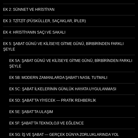
EK 2: SÜNNET VE HRISTIYAN
EK 3: TZITZIT (PÜSKÜLLER, SAÇAKLAR, İPLER)
EK 4: HRISTIYANIN SAÇI VE SAKALI
EK 5: ŞABAT GÜNÜ VE KILISEYE GITME GÜNÜ, BIRBIRINDEN FARKLI
ŞEYLE
EK 5A: ŞABAT GÜNÜ VE KILISEYE GITME GÜNÜ, BIRBIRINDEN FARKLI
ŞEYLE
EK 5B: MODERN ZAMANLARDA ŞABAT’I NASIL TUTMALI
EK 5C: ŞABAT İLKELERININ GÜNLÜK HAYATA UYGULANMASI
EK 5D: ŞABAT’TA YIYECEK — PRATIK REHBERLIK
EK 5E: ŞABAT’TA ULAŞIM
EK 5F: ŞABAT’TA TEKNOLOJI VE EĞLENCE
EK 5G: İŞ VE ŞABAT — GERÇEK DÜNYA ZORLUKLARINDA YOL