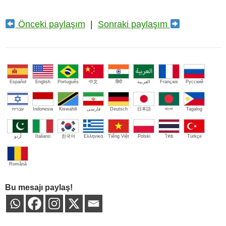
Önceki paylaşım
|
Sonraki paylaşım
Español
English
Português
中文
हिंदी
العربية
Français
Русский
עברית
Indonesia
Kiswahili
فارسی
Deutsch
日本語
বাংলা
Tagalog
اُردو
Italiano
한국어
Ελληνικά
Tiếng Việt
Polski
ไทย
Türkçe
Română
Bu mesajı paylaş!