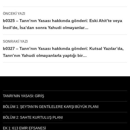
Yazı
ÖNCEKI YAZI
dolaşımı
b0325 – Tanrı’nın Yasası hakkında gönderi: Eski Ahit’te veya
İncil’de, İsa’dan sonra Yahudi olmayanlar…
SONRAKI YAZI
b0327 – Tanrı’nın Yasası hakkında gönderi: Kutsal Yazılar’da,
Tanrı’nın Yahudi olmayanlarla yaptığı bir…
TANRI’NIN YASASI: GIRIŞ
BÖLÜM 1: ŞEYTAN’IN GENTILELERE KARŞI BÜYÜK PLANI
BÖLÜM 2: SAHTE KURTULUŞ PLANI
EK 1: 613 EMIR EFSANESI