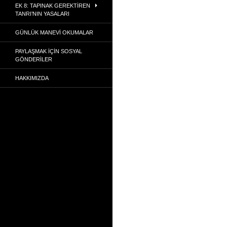
EK 8: TAPINAK GEREKTIREN
TANRI’NIN YASALARI
GÜNLÜK MANEVI OKUMALAR
PAYLAŞMAK İÇIN SOSYAL
GÖNDERILER
HAKKIMIZDA