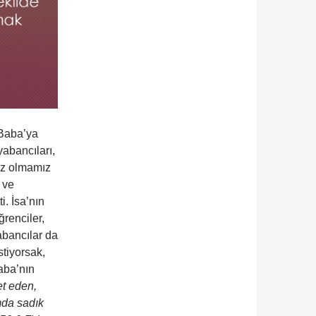
 Baba’ya
yabancıları,
siz olmamız
 ve
i. İsa’nın
renciler,
yabancılar da
stiyorsak,
aba’nın
t eden,
mda sadık