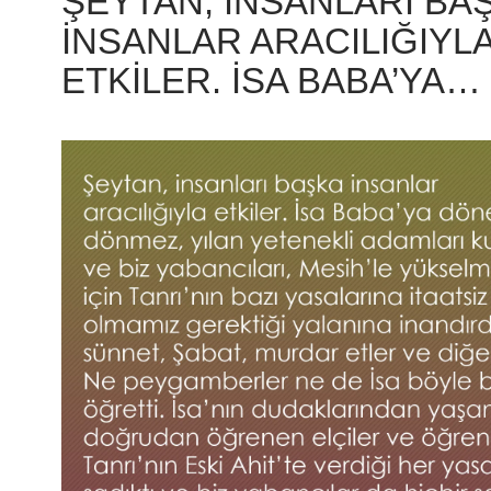
ŞEYTAN, INSANLARI BA
INSANLAR ARACILIĞIYL
ETKILER. İSA BABA’YA…