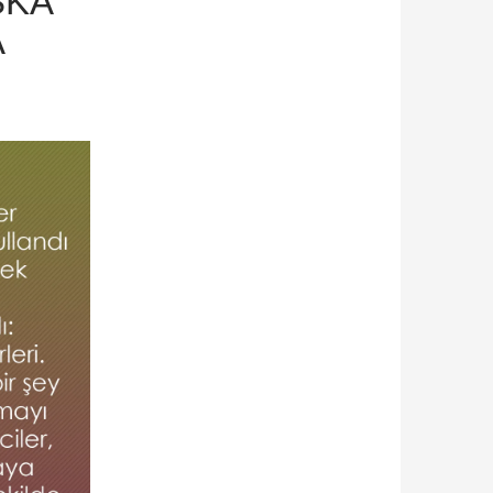
ŞKA
A