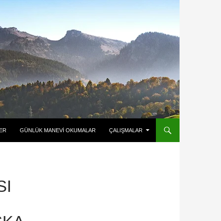
ER
GÜNLÜK MANEVI OKUMALAR
ÇALIŞMALAR
SI