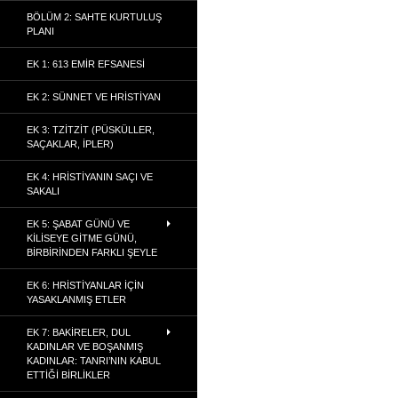
BÖLÜM 2: SAHTE KURTULUŞ
PLANI
EK 1: 613 EMIR EFSANESI
EK 2: SÜNNET VE HRISTIYAN
EK 3: TZITZIT (PÜSKÜLLER,
SAÇAKLAR, İPLER)
EK 4: HRISTIYANIN SAÇI VE
SAKALI
EK 5: ŞABAT GÜNÜ VE
KILISEYE GITME GÜNÜ,
BIRBIRINDEN FARKLI ŞEYLE
EK 6: HRISTIYANLAR İÇIN
YASAKLANMIŞ ETLER
EK 7: BAKIRELER, DUL
KADINLAR VE BOŞANMIŞ
KADINLAR: TANRI’NIN KABUL
ETTIĞI BIRLIKLER