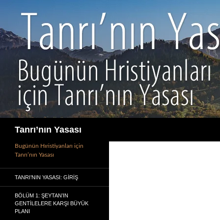
İçeriğe
atla
Ara
Tanrı’nın Yasası
Bugünün Hıristiyanları için
Tanrı’nın Yasası
TANRI’NIN YASASI: GIRIŞ
BÖLÜM 1: ŞEYTAN’IN
GENTILELERE KARŞI BÜYÜK
PLANI