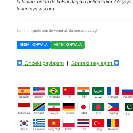
kalanları, onları da kutsal dağıma getireceğim. (Yeşaya 
tanrininyasasi.org
Tanrı’nın işinde sen de yerini al. Bu mesajı paylaş!
RESMI KOPYALA
METNI KOPYALA
Önceki paylaşım
|
Sonraki paylaşım
Español
English
Português
中文
हिंदी
العربية
Français
Русски
Indonesia
Kiswahili
فارسی
Deutsch
日本語
বাংলা
Tagalog
اُردو
한국어
Ελληνικά
Tiếng Việt
Polski
ไทย
Türkçe
Română