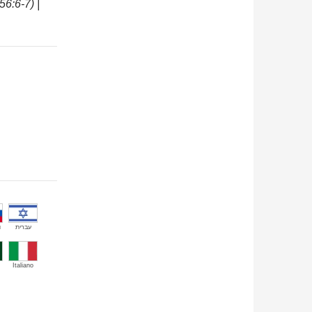
56:6-7) |
й
עברית
Italiano