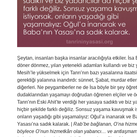
Şeytan, insanları başka insanlar aracılığıyla etkiler. İsa
döner dönmez, yılan yetenekli adamları kullandı ve biz 
Mesih’le yükselmek için Tanrı’nın bazı yasalarına itaat
gerektiği yalanına inandırdı: sünnet, Şabat, murdar etler
diğerleri. Ne peygamberler ne de İsa böyle bir şey öğrett
dudaklarından yaşamayı doğrudan öğrenen elçiler ve öğ
Tanrı’nın Eski Ahit’te verdiği her yasaya sadıktı ve biz 
hiçbir şekilde farklı değiliz. Sonsuz yaşama kavuşmak i
onların yaşadığı gibi yaşamalıyız: Oğul’a inanarak ve B
Yasası’na sadık kalarak. |
Rab’be bağlanan, O’na hizme
böylece O’nun hizmetkârı olan yabancı… ve antlaşma