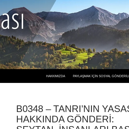
HAKKIMIZDA
PAYLAŞMAK İÇIN SOSYAL GÖNDERIL
B0348 – TANRI’NIN YASA
HAKKINDA GÖNDERI: