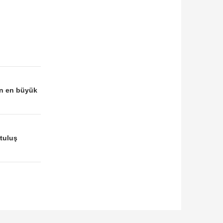
ın en büyük
rtuluş