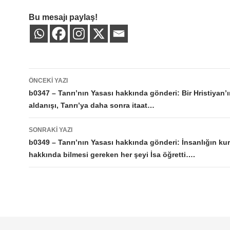
Bu mesajı paylaş!
Yazı
ÖNCEKI YAZI
dolaşımı
b0347 – Tanrı’nın Yasası hakkında gönderi: Bir Hristiyan’
aldanışı, Tanrı’ya daha sonra itaat…
SONRAKI YAZI
b0349 – Tanrı’nın Yasası hakkında gönderi: İnsanlığın ku
hakkında bilmesi gereken her şeyi İsa öğretti….