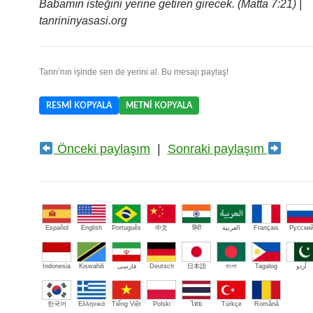
Babamın isteğini yerine getiren girecek. (Matta 7:21) |
tanrininyasasi.org
Tanrı’nın işinde sen de yerini al. Bu mesajı paylaş!
RESMI KOPYALA
METNI KOPYALA
Önceki paylaşım
|
Sonraki paylaşım
Español
English
Português
中文
हिंदी
العربية
Français
Русски
Indonesia
Kiswahili
فارسی
Deutsch
日本語
বাংলা
Tagalog
اُردو
한국어
Ελληνικά
Tiếng Việt
Polski
ไทย
Türkçe
Română