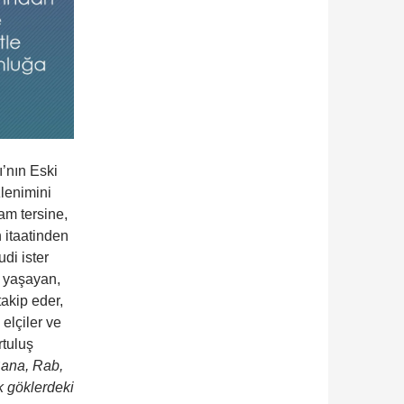
’nın Eski
zlenimini
am tersine,
n itaatinden
di ister
k yaşayan,
akip eder,
elçiler ve
rtuluş
ana, Rab,
k göklerdeki