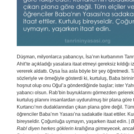
Düşman, milyonlarca yabancıyı, İsa’nın kurbanının Tanrı
Ahit’te açıkladığı yasalara itaat etmeyi gereksiz kıldığı i
vererek aldattı. Oysa İsa asla böyle bir şey öğretmedi. T
sözleriyle ve örneğiyle gösterdi ki, kurtuluş, Baba birini
hoşnut olup onu Oğul’a gönderdiğinde başlar; ister Yahu
yabancı olsun. Rab’bin buyruklarını görmezden gelere
kurtuluş planını insanlardan uydurulmuş bir plana göre t
Kurtarıcı’nın dudaklarından çıkan plana göre değil. Tüm 
öğrenciler Baba’nın Yasası’na sadakatle itaat ettiler. Ku
bireyseldir. Çoğunluğa uymayın, yaşarken itaat edin. |
B
Rab! diyen herkes göklerin krallığına girmeyecek, anca