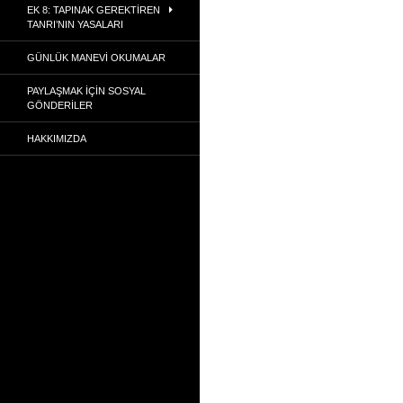
EK 8: TAPINAK GEREKTIREN
TANRI’NIN YASALARI
GÜNLÜK MANEVI OKUMALAR
PAYLAŞMAK İÇIN SOSYAL
GÖNDERILER
HAKKIMIZDA