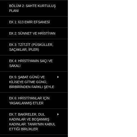
BÖLÜM 2: SAHTE KURTULUŞ
PLANI
EK 1: 613 EMIR EFSANESI
EK 2: SÜNNET VE HRISTIYAN
EK 3: TZITZIT (PÜSKÜLLER,
SAÇAKLAR, İPLER)
EK 4: HRISTIYANIN SAÇI VE
SAKALI
EK 5: ŞABAT GÜNÜ VE
KILISEYE GITME GÜNÜ,
BIRBIRINDEN FARKLI ŞEYLE
EK 6: HRISTIYANLAR İÇIN
YASAKLANMIŞ ETLER
EK 7: BAKIRELER, DUL
KADINLAR VE BOŞANMIŞ
KADINLAR: TANRI’NIN KABUL
ETTIĞI BIRLIKLER