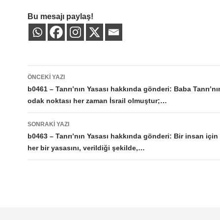
Bu mesajı paylaş!
Yazı
ÖNCEKI YAZI
dolaşımı
b0461 – Tanrı’nın Yasası hakkında gönderi: Baba Tanrı’nın
odak noktası her zaman İsrail olmuştur;…
SONRAKI YAZI
b0463 – Tanrı’nın Yasası hakkında gönderi: Bir insan için 
her bir yasasını, verildiği şekilde,…