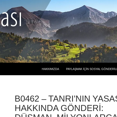
HAKKIMIZDA
PAYLAŞMAK İÇIN SOSYAL GÖNDERIL
B0462 – TANRI’NIN YASA
HAKKINDA GÖNDERI: