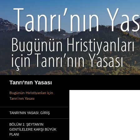
İçeriğe
atla
Ara
Tanrı’nın Yasası
Bugünün Hıristiyanları için
Tanrı’nın Yasası
TANRI’NIN YASASI: GIRIŞ
BÖLÜM 1: ŞEYTAN’IN
GENTILELERE KARŞI BÜYÜK
PLANI