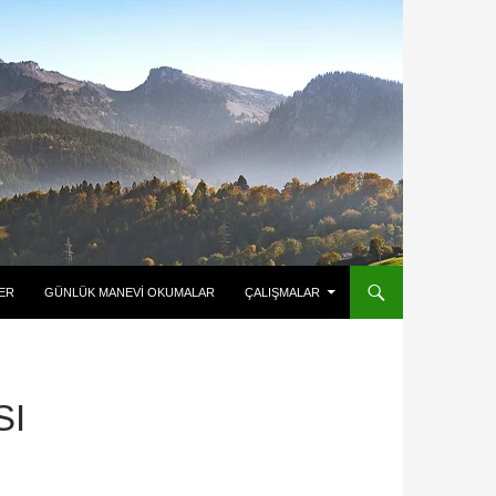
ER
GÜNLÜK MANEVI OKUMALAR
ÇALIŞMALAR
SI